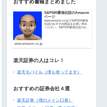
おすすめ書籍まとめました
S&P500最強伝説のAmazon
ページ
www.amazon.co.jpでS&P500最強
伝説のおすすめ商品をお買い求め
ください。S&P500最強伝説のお気
に入り商品について詳しくはこち
ら。
www.amazon.co.jp
楽天証券の人はコレ！
・
楽天モバイル（僕も使ってます）
おすすめの証券会社４選
・
楽天証券（僕のメイン口座）