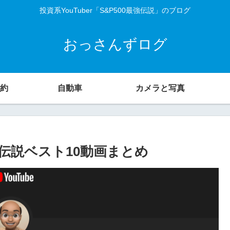
投資系YouTuber「S&P500最強伝説」のブログ
おっさんずログ
約
自動車
カメラと写真
強伝説ベスト10動画まとめ