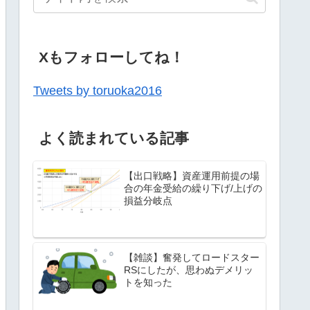
Xもフォローしてね！
Tweets by toruoka2016
よく読まれている記事
【出口戦略】資産運用前提の場
合の年金受給の繰り下げ/上げの
損益分岐点
【雑談】奮発してロードスター
RSにしたが、思わぬデメリッ
トを知った