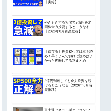
【実録】
やきもきする相場で2億円を米
国株全力投資するとこうなる
【2026年8月資産推移】
【保存版】投資初心者は本を読
め！早くよんでおけば読めばよ
かった後悔してる本まとめ
2億円到達しても全力投資を続
けるとこうなる【2026年6月資
産推移】
富士通ゼネラル製エアコン"ノ