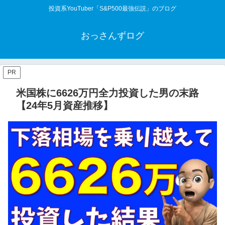
投資系YouTuber「S&P500最強伝説」のブログ
おっさんずログ
PR
米国株に6626万円全力投資した男の末路
【24年5月資産推移】