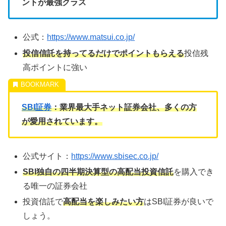
ントが最強クラス
公式：
https://www.matsui.co.jp/
投信信託を持ってるだけでポイントもらえる
投信残
高ポイントに強い
SBI証券
：業界最大手ネット証券会社、多くの方
が愛用されています。
公式サイト：
https://www.sbisec.co.jp/
SBI独自の四半期決算型の高配当投資信託
を購入でき
る唯一の証券会社
投資信託で
高配当を楽しみたい方
はSBI証券が良いで
しょう。