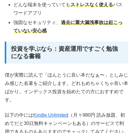
どんな端末を使っていても
ストレスなく使える
パス
ワードアプリ
強固なセキュリティ、
過去に重大漏洩事故は起こっ
ていない安心感
投資を学ぶなら：資産運用ですごく勉強
になる書籍
僕が実際に読んで「ほんとうに良い本だなぁ〜」としみじ
み感じた名著をご紹介します。どれもめちゃくちゃ良い本
ばかり。インデックス投資を始めたての方におすすめで
す。
以下の中には
Kindle Unlimited
（月々980円 読み放題、初
めてだと30日無料キャンペーンもある）のサービスで利
用できるものもありますのでチェックしてみてください。