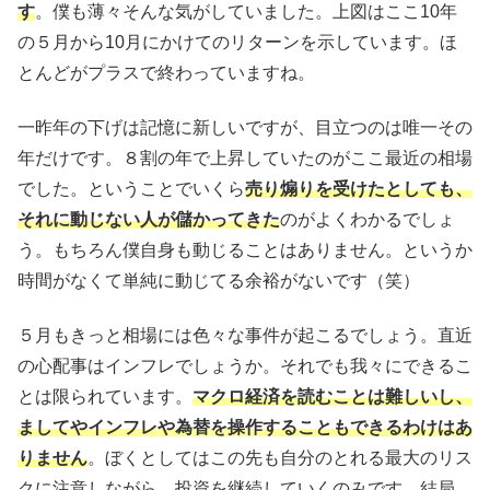
す
。僕も薄々そんな気がしていました。上図はここ10年
の５月から10月にかけてのリターンを示しています。ほ
とんどがプラスで終わっていますね。
一昨年の下げは記憶に新しいですが、目立つのは唯一その
年だけです。８割の年で上昇していたのがここ最近の相場
でした。ということでいくら
売り煽りを受けたとしても、
それに動じない人が儲かってきた
のがよくわかるでしょ
う。もちろん僕自身も動じることはありません。というか
時間がなくて単純に動じてる余裕がないです（笑）
５月もきっと相場には色々な事件が起こるでしょう。直近
の心配事はインフレでしょうか。それでも我々にできるこ
とは限られています。
マクロ経済を読むことは難しいし、
ましてやインフレや為替を操作することもできるわけはあ
りません
。ぼくとしてはこの先も自分のとれる最大のリス
クに注意しながら、投資を継続していくのみです。結局、