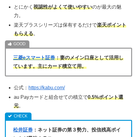
とにかく
視認性がよくて使いやすい
のが最大の魅
力。
楽天プラスシリーズは保有するだけで
楽天ポイント
もらえる
。
三菱eスマート証券
：妻のメイン口座として活用し
ています。主にカード積立て用。
公式：
https://kabu.com/
au Payカードと組合せての積立で
0.5%ポイント還
元
。
松井証券
：ネット証券の第３勢力、投信残高ポイ