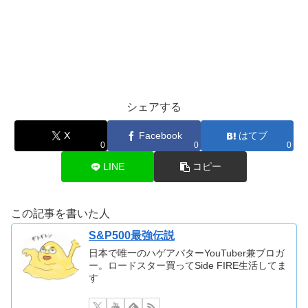
シェアする
X
Facebook
はてブ
0
0
0
LINE
コピー
この記事を書いた人
S&P500最強伝説
日本で唯一のハゲアバターYouTuber兼ブロガ
ー。ロードスター買ってSide FIRE生活してま
す