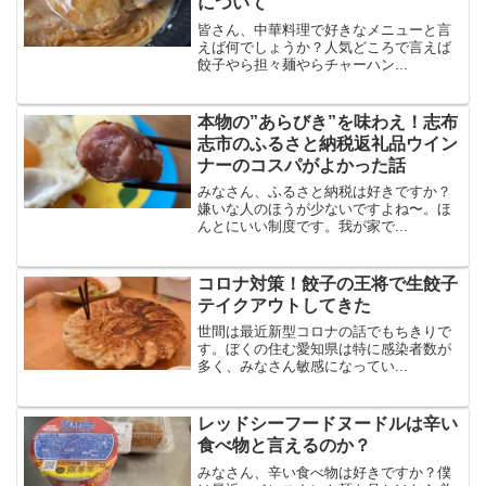
について
皆さん、中華料理で好きなメニューと言
えば何でしょうか？人気どころで言えば
餃子やら担々麺やらチャーハン...
本物の”あらびき”を味わえ！志布
志市のふるさと納税返礼品ウイン
ナーのコスパがよかった話
みなさん、ふるさと納税は好きですか？
嫌いな人のほうが少ないですよね〜。ほ
んとにいい制度です。我が家で...
コロナ対策！餃子の王将で生餃子
テイクアウトしてきた
世間は最近新型コロナの話でもちきりで
す。ぼくの住む愛知県は特に感染者数が
多く、みなさん敏感になってい...
レッドシーフードヌードルは辛い
食べ物と言えるのか？
みなさん、辛い食べ物は好きですか？僕