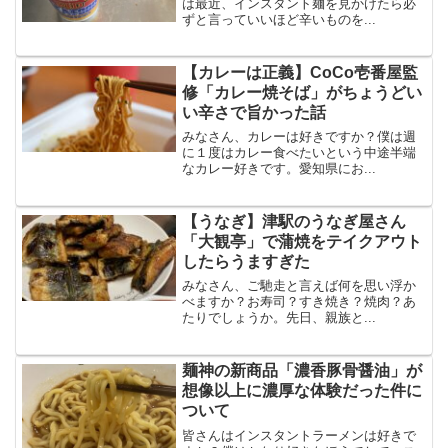
は最近、インスタント麺を見かけたら必
ずと言っていいほど辛いものを...
【カレーは正義】CoCo壱番屋監
修「カレー焼そば」がちょうどい
い辛さで旨かった話
みなさん、カレーは好きですか？僕は週
に１度はカレー食べたいという中途半端
なカレー好きです。愛知県にお...
【うなぎ】津駅のうなぎ屋さん
「大観亭」で蒲焼をテイクアウト
したらうますぎた
みなさん、ご馳走と言えば何を思い浮か
べますか？お寿司？すき焼き？焼肉？あ
たりでしょうか。先日、親族と...
麺神の新商品「濃香豚骨醤油」が
想像以上に濃厚な体験だった件に
ついて
皆さんはインスタントラーメンは好きで