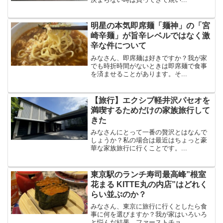
明星の本気即席麺「麺神」の「宮
崎辛麺」が旨辛レベルではなく激
辛な件について
みなさん、即席麺は好きですか？我が家
でも時折時間がないときは即席麺で食事
を済ませることがあります。そ...
【旅行】エクシブ軽井沢パセオを
満喫するためだけの家族旅行して
きた
みなさんにとって一番の贅沢とはなんで
しょうか？私の場合は最近はちょっと豪
華な家族旅行に行くことです。...
東京駅のランチ寿司最高峰”根室
花まる KITTE丸の内店”はどれく
らい並ぶのか？
みなさん、東京に旅行に行くとしたら食
事に何を選びますか？我が家はいろいろ
と悩んだ結果、ファーストチョ...