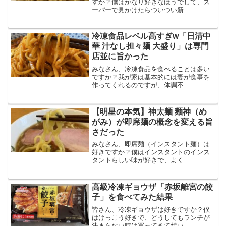
すか？僕はかなり好きなほうでして、ス
ーパーで見かけたらついつい新...
冷凍食品レベル高すぎw「日清中
華 汁なし担々麺 大盛り」は専門
店並に旨かった
みなさん、冷凍食品を食べることは多い
ですか？我が家は基本的には妻が食事を
作ってくれるのですが、体調不...
【明星の本気】神太麺 麺神（め
がみ）が即席麺の概念を変える旨
さだった
みなさん、即席麺（インスタント麺）は
好きですか？僕はインスタントのインス
タントらしい味が好きで、よく...
高級冷凍ギョウザ「赤坂離宮の餃
子」を食べてみた結果
皆さん、冷凍ギョウザは好きですか？僕
はけっこう好きで、どうしてもランチが
決まらない時は買ってきて焼い...