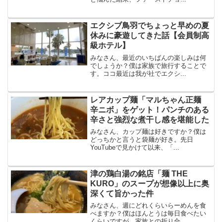
エクシブ鳥羽でちょっと早めの夏
休みに豪遊してきた話【会員制高
級ホテル】
みなさん、最近のいちばんの楽しみは何
でしょうか？僕は家族で旅行することで
す。ココ最近は我が社でエクシ...
レアカップ麺「マルちゃん正麺
辛ニボ」をゲット！パンチのある
辛さと強烈な煮干し感を堪能した
みなさん、カップ麺は好きですか？僕は
どっちかと言うと袋麺が好き。先日
YouTubeで見かけて以来、「...
津の鶏白湯の銘店「麺 THE
KURO」のスープが想像以上に奥
深くて旨かった件
みなさん、週にどれくらいらーめんを食
べますか？僕はほんとうは毎日食べたい
くらいですが、家族との折り合...