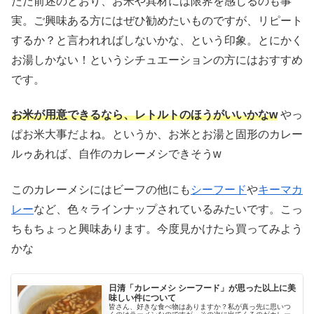
ただ前述のとおり、お米や具材には限界を感じるのも事
実。ご興味ある方にはぜひ勧めたいものですが、リピート
するか？と言われればしないかな、という印象。とにかく
お湯しかない！というシチュエーションの方にはおすすめ
です。
お米が用意できるなら、レトルトのほうがいいかなw
やっ
ぱお米大事だよね。というか、お米とお湯と固形のカレー
ルゥあれば、自作のカレーメシできそうw
このカレーメシにはビーフの他にも
シーフード
や
キーマカ
レー
など、色々ラインナップされているみたいです。こっ
ちもちょっと興味あります。今度見かけたら買ってみよう
かな
日清「カレーメシ シーフード」が思った以上に美
味しい件について
皆さん、好きな食べ物はありますか？私が真っ先に思いつ