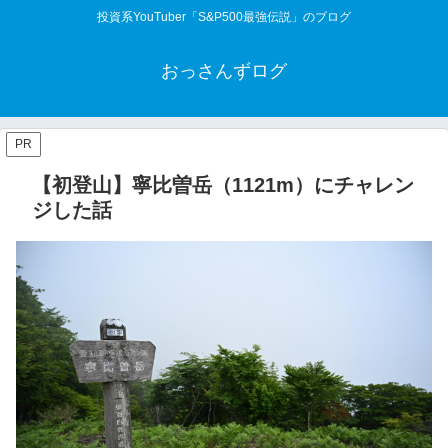
投資系YouTuber「S&P500最強伝説」のブログ
おっさんずログ
PR
【初登山】寧比曽岳（1121m）にチャレン
ジした話