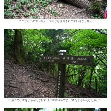
ここから土の道へ突入。大樹がなぎ倒されてていきなり驚く
山頂までは道をまちがえなければ片道約5kmです。”道をまちがえなければ”…