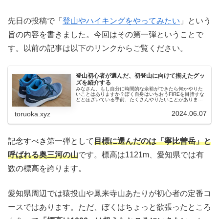
先日の投稿で「
登山やハイキングをやってみたい
」という
旨の内容を書きました。今回はその第一弾ということで
す。以前の記事は以下のリンクからご覧ください。
登山初心者が選んだ、初登山に向けて揃えたグッ
ズを紹介する
みなさん、もし自分に時間的な余裕ができたら何かやりた
いことはありますか？ぼく自身はいちおうFIREを目指すな
どとほざいている手前、たくさんやりたいことがありま
す。その中のひとつが”登山”です。先日の動画でその旨を述
べたら、思いのほか多くの反...
2024.06.07
toruoka.xyz
記念すべき第一弾として
目標に選んだのは「寧比曽岳」と
呼ばれる奥三河の山
です。標高は1121m、愛知県では有
数の標高を誇ります。
愛知県周辺では猿投山や鳳来寺山あたりが初心者の定番コ
ースではあります。ただ、ぼくはちょっと欲張ったところ