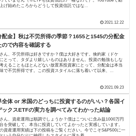
上げ始めたころからどうして投資信託ではな...
2021.12.22
分配金】秋は不労所得の季節？1655と1545の分配金
たので内容を確認する
さん、不労所得は好きですか？僕は大好きです。倹約家（ドケ
にとって、タダより嬉しいものはありません。投資の勉強もしな
考えることもほとんどない放置系投資家にとって、分配金は本当
味で不労所得です。この投資スタイルに落ち着いて以来、...
2021.09.23
界全体 or 米国のどっちに投資するのがいい？各国イ
デックスETFの実力を調べてみてわかった結論
さん、資産運用は順調でしょうか？僕はこついに含み益1000万円
台を突破して、本当に投資していてよかったと実感しています。
の資産運用実績は下の投稿をご覧ください。今でこそS&P500に一
という自分なりに納得したスタイルに落ち着...