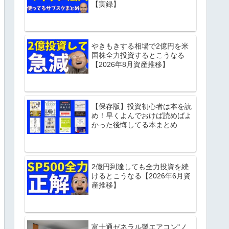
【実録】
やきもきする相場で2億円を米
国株全力投資するとこうなる
【2026年8月資産推移】
【保存版】投資初心者は本を読
め！早くよんでおけば読めばよ
かった後悔してる本まとめ
2億円到達しても全力投資を続
けるとこうなる【2026年6月資
産推移】
富士通ゼネラル製エアコン"ノ