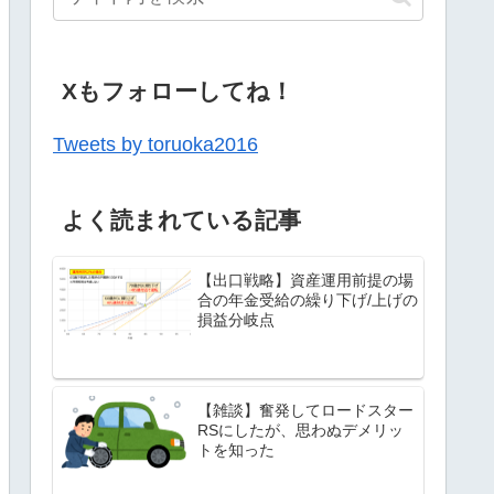
Xもフォローしてね！
Tweets by toruoka2016
よく読まれている記事
【出口戦略】資産運用前提の場
合の年金受給の繰り下げ/上げの
損益分岐点
【雑談】奮発してロードスター
RSにしたが、思わぬデメリッ
トを知った