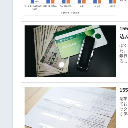
15
込
ぼく
た。
銀行
るに
1
副業
てお
ック
く保