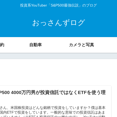
投資系YouTuber「S&P500最強伝説」のブログ
おっさんずログ
約
自動車
カメラと写真
P500 4000万円男が投資信託ではなくETFを使う理
さん、米国株投資はどんな銘柄で投資をしていますか？僕は基本
国内ETFで投資をしています。一般的な意味での投資信託はあま
っていません（※ETFも投資信託の一種なので）。YouTubeで動