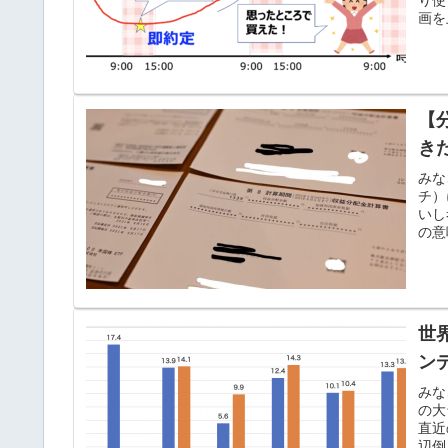
画を
【
き
みな
チ）
いし
の意
世
ン
みな
の大
直近
辺倒