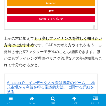
Amazon
楽天
Yahoo!ショッピング
上記の本に加えて
もう少しファイナンスを詳しく知りたい
方向けにおすすめ
です。CAPMの考え方やそれをもう一歩
発展させた3ファクターモデルのことも理解できます。ほ
かにもプライシング理論やリスク管理などの基礎知識もこ
れで十分わかるかと。
Amazonで「インデックス投資は勝者のゲーム ──株
式市場から利益を得る常識的方法」に関する詳細を
見る
Amazon
メニュー
ホーム
検索
トップ
サイドバー