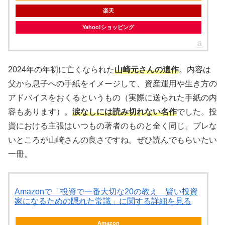
楽天
Yahoo!ショッピング
2024年の年初に亡くなられた
山崎元さんの遺作
。内容は
父から息子への手紙をイメージして、資産運用や生き方の
アドバイスをおくるというもの（実際に送られた手紙の内
容もあります）。
涙なしには読み切れない名作
でした。投
資における主張はいつもの著者のものと全く同じ。ブレな
いところが山崎さんの良さですね。ぜひ読んでもらいたい
一冊。
Amazonで「投資で一番大切な20の教え 賢い投資
家になるための隠れた常識」に関する詳細を見る
Amazon