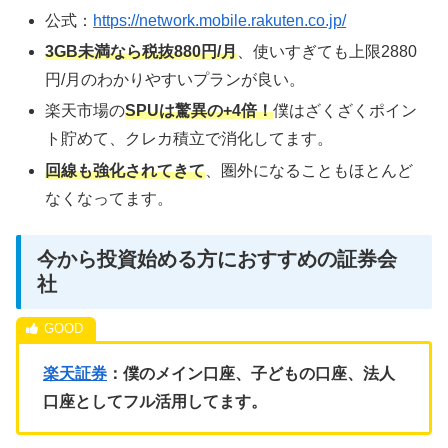
公式：
https://network.mobile.rakuten.co.jp/
3GB未満なら税抜880円/月
、使いすぎても上限2880
円/月のわかりやすいプランが良い。
楽天市場の
SPUは驚異の+4倍！
僕はざくざくポイン
ト貯めて、クレカ積立で消化してます。
回線も強化されてきて
、圏外になることもほとんど
なくなってます。
今から投資始める方におすすめの証券会
社
楽天証券
：僕のメイン口座、子どもの口座、法人
口座としてフル活用してます。