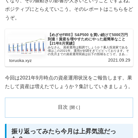
くなり、その値動きの影響が大きいということですよね。
ポジティブにとらえていこう。そのレポートはこちらをど
うぞ。
【めざせFIRE】S&P500 を買い続けて5000万円
到達！資産を増やすためにやった超簡単なこと
【21年8月実績】
みなさん、資産運用は順調でしょうか？素人投資家である
僕はこの2021年、運用が好調すぎてビビっております。そ
の先月までの資産運用実績は以下の投稿をどうぞ。まあタ
イトルには仰々しく書いておりますが、僕がやってきた投
2021.09.29
toruoka.xyz
資法は超かんたん。それがこち...
今回は2021年9月時点の資産運用状況をご報告します。果
たして資産は増えたでしょうか？集計していきましょう。
目次
振り返ってみたら今月は上昇気流だっ