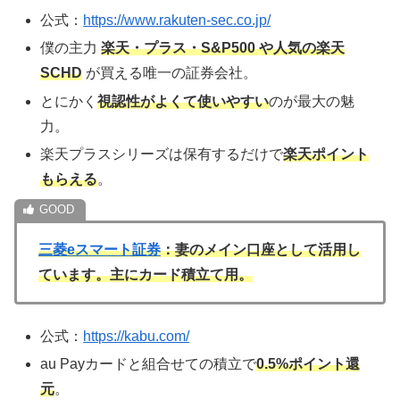
公式：
https://www.rakuten-sec.co.jp/
僕の主力
楽天・プラス・S&P500 や人気の楽天
SCHD
が買える唯一の証券会社。
とにかく
視認性がよくて使いやすい
のが最大の魅
力。
楽天プラスシリーズは保有するだけで
楽天ポイント
もらえる
。
三菱eスマート証券
：妻のメイン口座として活用し
ています。主にカード積立て用。
公式：
https://kabu.com/
au Payカードと組合せての積立で
0.5%ポイント還
元
。