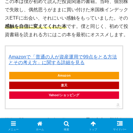
この本は僕が初めて読んだ投資関連の書籍。当時、個別株
で失敗し、偶然思うがままに買い付けた米国株インデック
スETFに出会い、それにいい感触をもっていました。その
感触を自信に変えてくれた本
です。僕と同じく、初めて投
資書籍を読まれる方にはこの本を最初にオススメします。
Amazonで「普通の人が資産運用で99点をとる方法
とその考え方」に関する詳細を見る
Amazon
楽天
Yahoo!ショッピング
投資に関するネット記事は数あれど、
最も有名で価値ある
記事はコレなのでは？という記事の書籍版
です。
ぜひ投資
メニュー
ホーム
検索
トップ
サイドバー