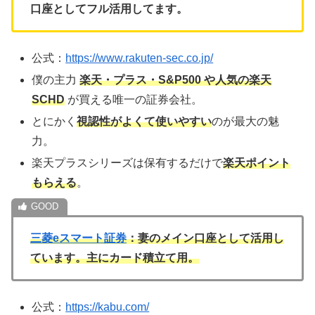
口座としてフル活用してます。
公式：
https://www.rakuten-sec.co.jp/
僕の主力
楽天・プラス・S&P500 や人気の楽天
SCHD
が買える唯一の証券会社。
とにかく
視認性がよくて使いやすい
のが最大の魅
力。
楽天プラスシリーズは保有するだけで
楽天ポイント
もらえる
。
三菱eスマート証券
：妻のメイン口座として活用し
ています。主にカード積立て用。
公式：
https://kabu.com/