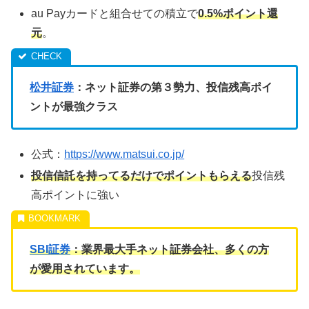
au Payカードと組合せての積立で
0.5%ポイント還
元
。
松井証券
：ネット証券の第３勢力、投信残高ポイ
ントが最強クラス
公式：
https://www.matsui.co.jp/
投信信託を持ってるだけでポイントもらえる
投信残
高ポイントに強い
SBI証券
：業界最大手ネット証券会社、多くの方
が愛用されています。