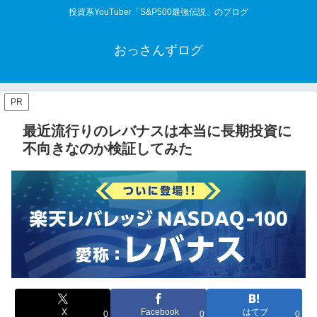
投資系YouTuber「S&P500最強伝説」のブログ
おっさんずログ
PR
最近流行りのレバナスは本当に長期投資に
不向きなのか検証してみた
X
Facebook
はてブ
0
0
0