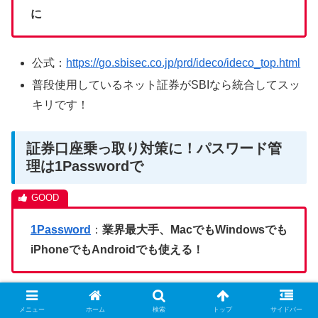
に
公式：
https://go.sbisec.co.jp/prd/ideco/ideco_top.html
普段使用しているネット証券がSBIなら統合してスッ
キリです！
証券口座乗っ取り対策に！パスワード管
理は1Passwordで
1Password
：
業界最大手、MacでもWindowsでも
iPhoneでもAndroidでも使える！
公式：
https://1password.com/jp
メニュー
ホーム
検索
トップ
サイドバー