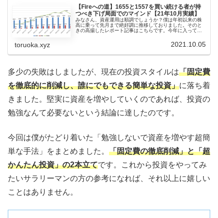
【Fireへの道】1655と1557を買い続ける者が持
つべき下げ局面でのマインド【21年10月実績】
みなさん、資産運用は順調でしょうか？僕は年初以来の株
高に乗って先月まで絶好調に推移しておりました。そのと
きの高揚したレポート記事はこちらです。今年に入ってか
らあまりに上がり続けるのでぼくそろそろ下がるんだろう
なーと毎月のように言ってきました...
2021.10.05
toruoka.xyz
多少の失敗はしましたが、現在の投資スタイルは
「固定費
を徹底的に削減し、誰にでもできる簡単な投資」
に落ち着
きました。堅実に資産を増やしていくのであれば、投資の
勉強なんて必要ないという結論に達したのです。
今回は僕がたどり着いた「勉強しないで資産を増やす超簡
単な手法」をまとめました。
「固定費の徹底削減」と「超
かんたん投資」の2本立て
です。これから投資をやってみ
たいサラリーマンの方の参考になれば、それ以上に嬉しい
ことはありません。