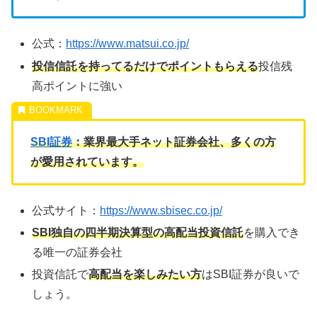
公式：
https://www.matsui.co.jp/
投信信託を持ってるだけでポイントもらえる
投信残
高ポイントに強い
SBI証券
：業界最大手ネット証券会社、多くの方
が愛用されています。
公式サイト：
https://www.sbisec.co.jp/
SBI独自の四半期決算型の高配当投資信託
を購入でき
る唯一の証券会社
投資信託で
高配当を楽しみたい方
はSBI証券が良いで
しょう。