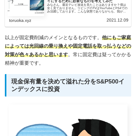
イにするために必要なものを考えてみた
みなさん、最近テレビ放送を見たことはありますか？僕は
全く見ておりません。リビングのTVはYouTubeとPS4での
み活躍しております。こんな状態でありながらも、我が家
は毎月NHKの地上波とBSの料金を支払っております。NHK
料金は月々217...
2021.12.09
toruoka.xyz
以上が固定費削減のメインとなるものです。
他にもご家庭
によっては光回線の乗り換えや固定電話を取っ払うなどの
対策が色々あるかと思います
。常に固定費は疑ってかかる
精神が重要です。
現金保有量を決めて溢れた分をS&P500イ
ンデックスに投資