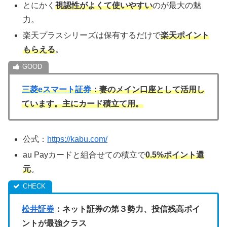
とにかく
視認性がよくて使いやすい
のが最大の魅
力。
楽天プラスシリーズは保有するだけで
楽天ポイント
もらえる
。
三菱eスマート証券
：妻のメイン口座として活用し
ています。主にカード積立て用。
公式：
https://kabu.com/
au Payカードと組合せての積立で
0.5%ポイント還
元
。
松井証券
：ネット証券の第３勢力、投信残高ポイ
ントが最強クラス