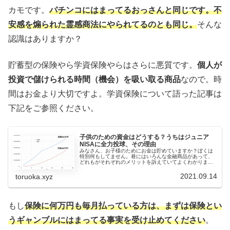
カモです。
パチンコにはまってるおっさんと同じです。不
安感を煽られた霊感商法にやられてるのとも同じ。
そんな
認識はありますか？
貯蓄型の保険やら学資保険やらはさらに悪質です。
個人が
投資で儲けられる時間（機会）を吸い取る商品
なので。時
間はお金より大切ですよ。学資保険について語った記事は
下記をご参照ください。
子供のための資金はどうする？うちはジュニア
NISAに全力投球、その理由
みなさん、お子様のためにお金は貯めていますか？ぼくは
特別何もしてません。巷にはいろんな金融商品があって、
どれもがそれぞれのメリットを訴えていてよくわかりませ
ん。そしてよくわからない状況で「安心」という名のもと
に資産を失ってる人が多いように思...
2021.09.14
toruoka.xyz
もし
保険に何万円も毎月払っている方は、まずは保険とい
うギャンブルにはまってる事実を受け止めてください
。