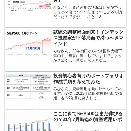
月】
みなさん、資産運用の状況はいかがでし
ょうか？僕は22年年初まですこぶる好調
だったのですが、このところ...
試練の調整局面到来！インデック
ス投資家が下落局面で持つべきマ
インド
みなさん、22年初頭からの米国株大幅下
落の中、無事に過ごしていますでしょう
か？ぼくは当然ながら大きな...
投資初心者向けのポートフォリオ
作成手順を考えてみた
みなさん、資産運用は既に始められてい
ますか？僕は2013年に個別株を始めて依
頼、もう9年目に突入して...
ここにきてS&P500はまだ伸びる
の？21年7月時点の資産運用レポ
ート