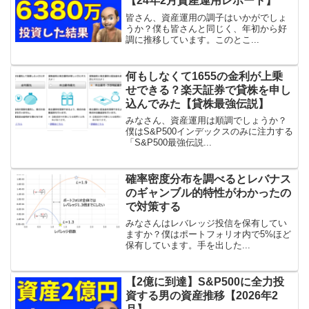
【24年2月資産運用レポート】
皆さん、資産運用の調子はいかがでしょ
うか？僕も皆さんと同じく、年初から好
調に推移しています。このとこ...
何もしなくて1655の金利が上乗
せできる？楽天証券で貸株を申し
込んでみた【貸株最強伝説】
みなさん、資産運用は順調でしょうか？
僕はS&P500インデックスのみに注力する
「S&P500最強伝説...
確率密度分布を調べるとレバナス
のギャンブル的特性がわかったの
で対策する
みなさんはレバレッジ投信を保有してい
ますか？僕はポートフォリオ内で5%ほど
保有しています。手を出した...
【2億に到達】S&P500に全力投
資する男の資産推移【2026年2