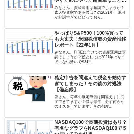
やすためにやった超簡単なこと
【21年8月実績】
みなさん、資産運用は順調でしょうか？
素人投資家である僕はこの2021年、運用
が好調すぎてビビっており...
やっぱりS&P500！100%買って
も大丈夫！米国株信者の資産推移
レポート【22年1月】
みなさん、FIREに向けての資産運用は順
調でしょうか？僕としては2021年は今ま
でにない勢いでS&P...
確定申告を間違えて税金を納めす
ぎてしまった！その後の対処法
【備忘録】
皆さん、毎年の確定申告は間違えずに完
了できてますか？僕は毎年、必ず何らか
のミスをしています。その都度...
NASDAQ100で長期投資はあり？
有名なグラフをNASDAQ100で５