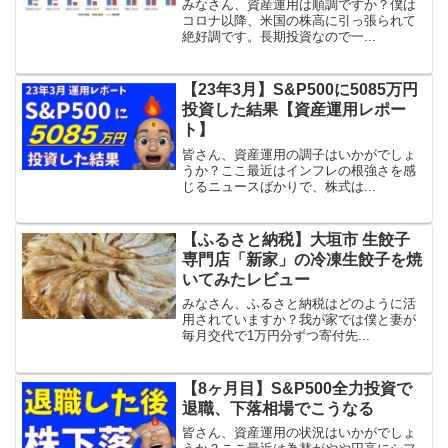
みなさん、資産運用は順調ですか？僕は
コロナ以降、米国の株高に引っ張られて
絶好調です。長期投資なので一...
【23年3月】S&P500に5085万円
投資した結果【資産運用レポー
ト】
皆さん、資産運用の調子はいかがでしょ
うか？ここ最近はインフレの根強さを感
じるニュースばかりで、株式は...
【ふるさと納税】大垣市 生餃子
専門店「新家」の冷凍生餃子を焼
いてみたレビュー
みなさん、ふるさと納税はどのように活
用されていますか？我が家では僕と妻が
毎月交代で1万円分ずつ寄付先...
【8ヶ月目】S&P500全力投資で
退職、下落相場でこうなる
皆さん、資産運用の状況はいかがでしょ