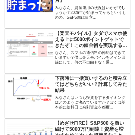
月】
みなさん、資産運用の状況はいかがでし
ょうか？2026年が始まってからというも
のの、S&P500は目立...
【楽天モバイル】タダでスマホ使
える上に5000ポイントゲットで
きたぞ！この錬金術を実現する方
法
なさん、スマホの通信料の節約はできて
いますか？僕は楽天モバイルをメイン回
線にして、何の不自由もなく通...
下落時に一括買いするのと積み立
てはどちらがいい？計算してみた
結果
みなさんはいつも投資をするタイミング
はどのように決めていますか？ぼくは基
本的に給料日に余剰資金を都度...
【めざせFIRE】S&P500 を買い
続けて5000万円到達！資産を増