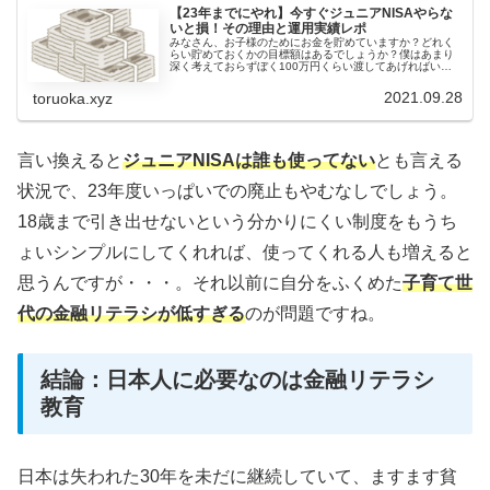
【23年までにやれ】今すぐジュニアNISAやらな
いと損！その理由と運用実績レポ
みなさん、お子様のためにお金を貯めていますか？どれく
らい貯めておくかの目標額はあるでしょうか？僕はあまり
深く考えておらずぼく100万円くらい渡してあげればいい
かなーと思ってました。そうして、子どもの預金口座を作
りお金を置いていたのですが、ぼ...
2021.09.28
toruoka.xyz
言い換えると
ジュニアNISAは誰も使ってない
とも言える
状況で、23年度いっぱいでの廃止もやむなしでしょう。
18歳まで引き出せないという分かりにくい制度をもうち
ょいシンプルにしてくれれば、使ってくれる人も増えると
思うんですが・・・。それ以前に自分をふくめた
子育て世
代の金融リテラシが低すぎる
のが問題ですね。
結論：日本人に必要なのは金融リテラシ
教育
日本は失われた30年を未だに継続していて、ますます貧