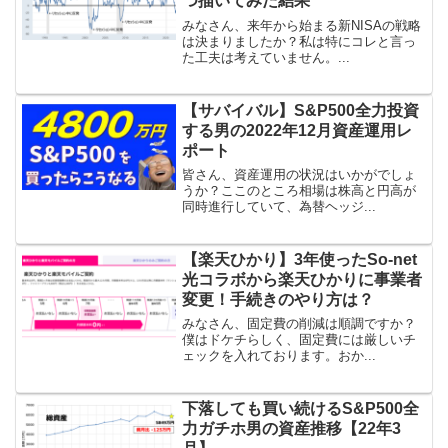
つ描いてみた結果
みなさん、来年から始まる新NISAの戦略
は決まりましたか？私は特にコレと言っ
た工夫は考えていません。...
【サバイバル】S&P500全力投資
する男の2022年12月資産運用レ
ポート
皆さん、資産運用の状況はいかがでしょ
うか？ここのところ相場は株高と円高が
同時進行していて、為替ヘッジ...
【楽天ひかり】3年使ったSo-net
光コラボから楽天ひかりに事業者
変更！手続きのやり方は？
みなさん、固定費の削減は順調ですか？
僕はドケチらしく、固定費には厳しいチ
ェックを入れております。おか...
下落しても買い続けるS&P500全
力ガチホ男の資産推移【22年3