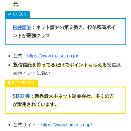
元
。
松井証券
：ネット証券の第３勢力、投信残高ポイ
ントが最強クラス
公式：
https://www.matsui.co.jp/
投信信託を持ってるだけでポイントもらえる
投信残
高ポイントに強い
SBI証券
：業界最大手ネット証券会社、多くの方
が愛用されています。
公式サイト：
https://www.sbisec.co.jp/