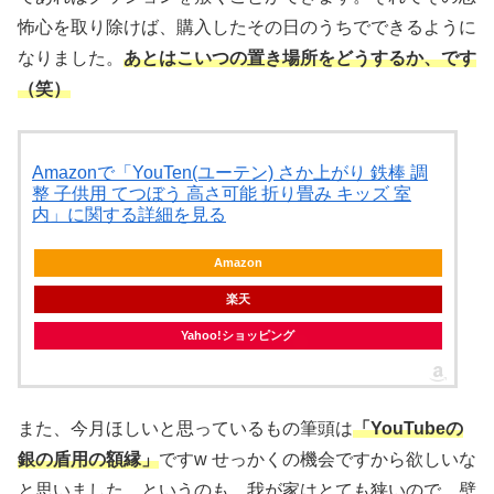
怖心を取り除けば、購入したその日のうちでできるように
なりました。
あとはこいつの置き場所をどうするか、です
（笑）
Amazonで「YouTen(ユーテン) さか上がり 鉄棒 調
整 子供用 てつぼう 高さ可能 折り畳み キッズ 室
内」に関する詳細を見る
Amazon
楽天
Yahoo!ショッピング
また、今月ほしいと思っているもの筆頭は
「YouTubeの
銀の盾用の額縁」
ですw せっかくの機会ですから欲しいな
と思いました。というのも、我が家はとても狭いので、壁