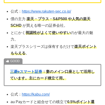
公式：
https://www.rakuten-sec.co.jp/
僕の主力
楽天・プラス・S&P500 や人気の楽天
SCHD
が買える唯一の証券会社。
とにかく
視認性がよくて使いやすい
のが最大の魅
力。
楽天プラスシリーズは保有するだけで
楽天ポイント
もらえる
。
三菱eスマート証券
：妻のメイン口座として活用し
ています。主にカード積立て用。
公式：
https://kabu.com/
au Payカードと組合せての積立で
0.5%ポイント還