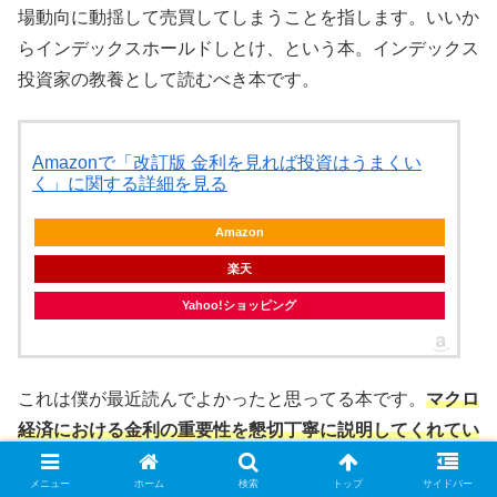
場動向に動揺して売買してしまうことを指します。いいか
らインデックスホールドしとけ、という本。インデックス
投資家の教養として読むべき本です。
Amazonで「改訂版 金利を見れば投資はうまくい
く」に関する詳細を見る
Amazon
楽天
Yahoo!ショッピング
これは僕が最近読んでよかったと思ってる本です。
マクロ
経済における金利の重要性を懇切丁寧に説明してくれてい
ます。
金利が経済の基本であることを再認識させられまし
メニュー
ホーム
検索
トップ
サイドバー
た。初心者でも読みやすいように書かれていて、とくに予