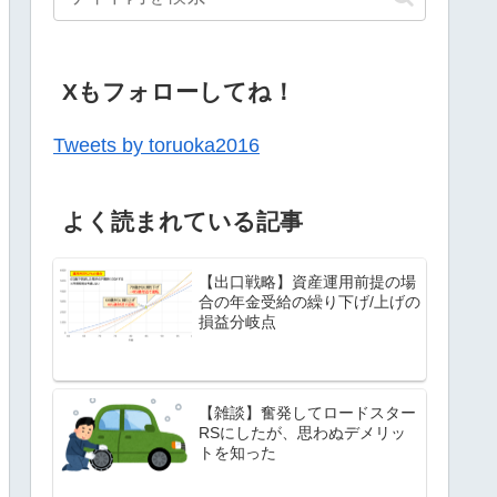
Xもフォローしてね！
Tweets by toruoka2016
よく読まれている記事
【出口戦略】資産運用前提の場
合の年金受給の繰り下げ/上げの
損益分岐点
【雑談】奮発してロードスター
RSにしたが、思わぬデメリッ
トを知った