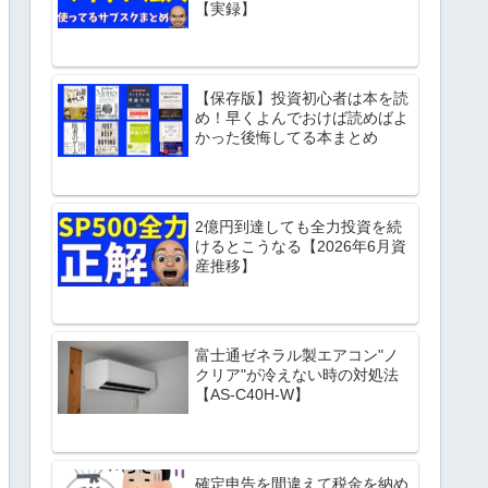
【実録】
【保存版】投資初心者は本を読
め！早くよんでおけば読めばよ
かった後悔してる本まとめ
2億円到達しても全力投資を続
けるとこうなる【2026年6月資
産推移】
富士通ゼネラル製エアコン"ノ
クリア"が冷えない時の対処法
【AS-C40H-W】
確定申告を間違えて税金を納め