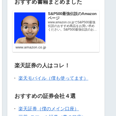
おすすめ書籍まとめました
S&P500最強伝説のAmazon
ページ
www.amazon.co.jpでS&P500最強
伝説のおすすめ商品をお買い求め
ください。S&P500最強伝説のお気
に入り商品について詳しくはこち
ら。
www.amazon.co.jp
楽天証券の人はコレ！
・
楽天モバイル（僕も使ってます）
おすすめの証券会社４選
・
楽天証券（僕のメイン口座）