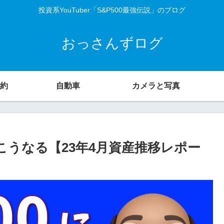
投資系YouTuber「S&P500最強伝説」のブログ
おっさんずログ
約
自動車
カメラと写真
たらこうなる【23年4月資産推移レポー