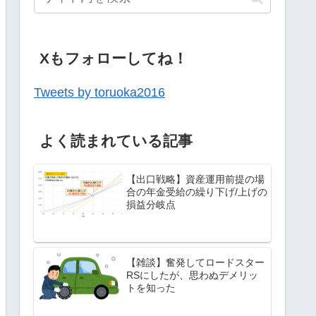
Xもフォローしてね！
Tweets by toruoka2016
よく読まれている記事
【出口戦略】資産運用前提の場
合の年金受給の繰り下げ/上げの
損益分岐点
【雑談】奮発してロードスター
RSにしたが、思わぬデメリッ
トを知った