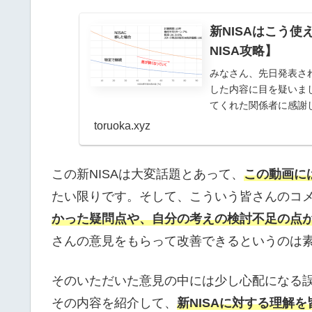
新NISAはこう
NISA攻略】
みなさん、先日発表され
した内容に目を疑いま
てくれた関係者に感謝
ます。まあ当然財源...
toruoka.xyz
この新NISAは大変話題とあって、
この動画に
たい限りです。そして、こういう皆さんのコ
かった疑問点や、自分の考えの検討不足の点
さんの意見をもらって改善できるというのは
そのいただいた意見の中には少し心配になる
その内容を紹介して、
新NISAに対する理解