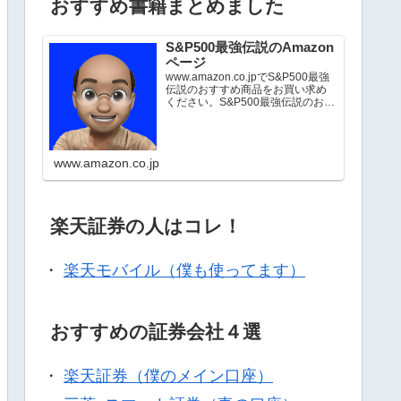
おすすめ書籍まとめました
S&P500最強伝説のAmazon
ページ
www.amazon.co.jpでS&P500最強
伝説のおすすめ商品をお買い求め
ください。S&P500最強伝説のお気
に入り商品について詳しくはこち
ら。
www.amazon.co.jp
楽天証券の人はコレ！
・
楽天モバイル（僕も使ってます）
おすすめの証券会社４選
・
楽天証券（僕のメイン口座）