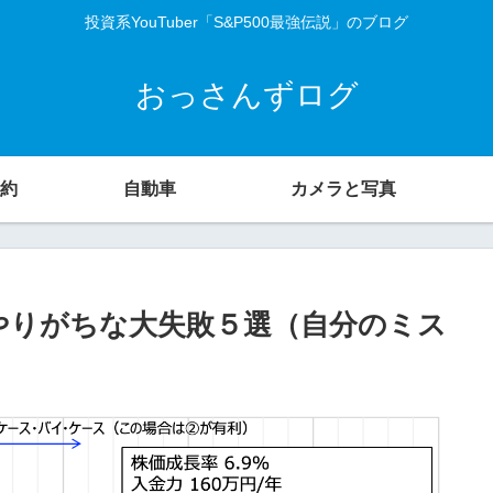
投資系YouTuber「S&P500最強伝説」のブログ
おっさんずログ
約
自動車
カメラと写真
！やりがちな大失敗５選（自分のミス