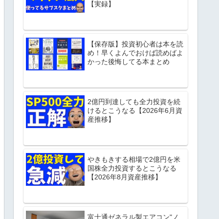
【実録】
【保存版】投資初心者は本を読
め！早くよんでおけば読めばよ
かった後悔してる本まとめ
2億円到達しても全力投資を続
けるとこうなる【2026年6月資
産推移】
やきもきする相場で2億円を米
国株全力投資するとこうなる
【2026年8月資産推移】
富士通ゼネラル製エアコン"ノ