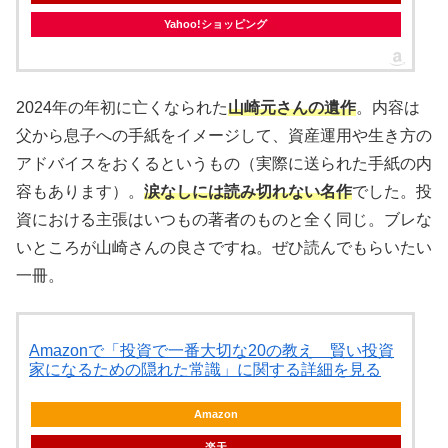
Yahoo!ショッピング
2024年の年初に亡くなられた
山崎元さんの遺作
。内容は
父から息子への手紙をイメージして、資産運用や生き方の
アドバイスをおくるというもの（実際に送られた手紙の内
容もあります）。
涙なしには読み切れない名作
でした。投
資における主張はいつもの著者のものと全く同じ。ブレな
いところが山崎さんの良さですね。ぜひ読んでもらいたい
一冊。
Amazonで「投資で一番大切な20の教え 賢い投資
家になるための隠れた常識」に関する詳細を見る
Amazon
楽天