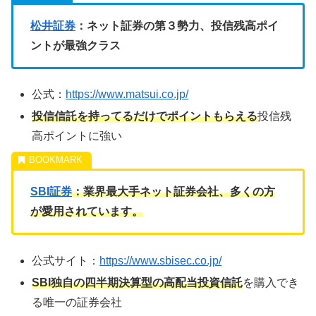
松井証券
：ネット証券の第３勢力、投信残高ポイ
ントが最強クラス
公式：
https://www.matsui.co.jp/
投信信託を持ってるだけでポイントもらえる
投信残
高ポイントに強い
SBI証券
：業界最大手ネット証券会社、多くの方
が愛用されています。
公式サイト：
https://www.sbisec.co.jp/
SBI独自の四半期決算型の高配当投資信託
を購入でき
る唯一の証券会社