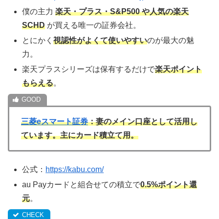
僕の主力
楽天・プラス・S&P500 や人気の楽天
SCHD
が買える唯一の証券会社。
とにかく
視認性がよくて使いやすい
のが最大の魅
力。
楽天プラスシリーズは保有するだけで
楽天ポイント
もらえる
。
三菱eスマート証券
：妻のメイン口座として活用し
ています。主にカード積立て用。
公式：
https://kabu.com/
au Payカードと組合せての積立で
0.5%ポイント還
元
。