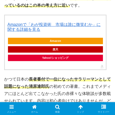
っているのはこの本の考え方に近い
です。
Amazonで「わが投資術 市場は誰に微笑むか」に
関する詳細を見る
Amazon
楽天
Yahoo!ショッピング
かつて日本の
長者番付で一位になったサラリーマンとして
話題になった清原達郎氏
の初めての著書。これまでメディ
アにほとんど出てこなかった氏の赤裸々な体験談が多数載
せられています。内容は初心者向けではありませんが、ど
こにでも溢れている
インデックス投資を勧めるだけの本に
メニュー
ホーム
検索
トップ
サイドバー