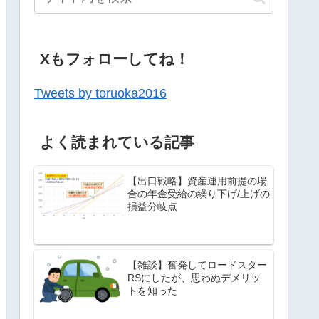
Xもフォローしてね！
Tweets by toruoka2016
よく読まれている記事
【出口戦略】資産運用前提の場
合の年金受給の繰り下げ/上げの
損益分岐点
【雑談】奮発してロードスター
RSにしたが、思わぬデメリッ
トを知った