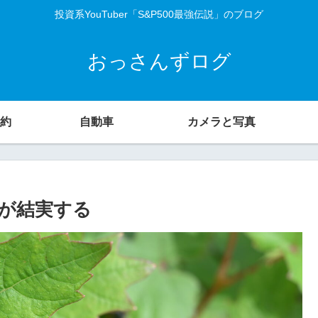
投資系YouTuber「S&P500最強伝説」のブログ
おっさんずログ
約
自動車
カメラと写真
が結実する