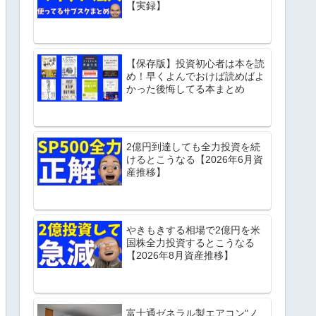
【実録】
【保存版】投資初心者は本を読
め！早くよんでおけば読めばよ
かった後悔してる本まとめ
2億円到達しても全力投資を続
けるとこうなる【2026年6月資
産推移】
やきもきする相場で2億円を米
国株全力投資するとこうなる
【2026年8月資産推移】
富士通ゼネラル製エアコン"ノ