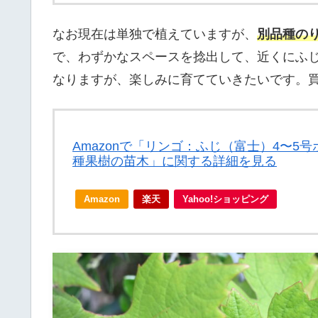
なお現在は単独で植えていますが、
別品種の
で、わずかなスペースを捻出して、近くにふ
なりますが、楽しみに育てていきたいです。
Amazonで「リンゴ：ふじ（富士）4〜
種果樹の苗木」に関する詳細を見る
Amazon
楽天
Yahoo!ショッピング