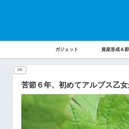
ガジェット
資産形成＆節
PR
苦節６年、初めてアルプス乙女