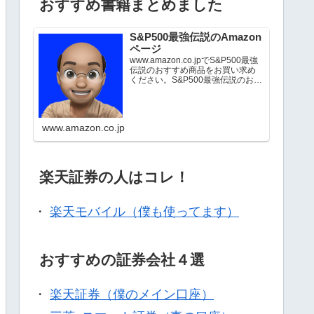
おすすめ書籍まとめました
S&P500最強伝説のAmazon
ページ
www.amazon.co.jpでS&P500最強
伝説のおすすめ商品をお買い求め
ください。S&P500最強伝説のお気
に入り商品について詳しくはこち
ら。
www.amazon.co.jp
楽天証券の人はコレ！
・
楽天モバイル（僕も使ってます）
おすすめの証券会社４選
・
楽天証券（僕のメイン口座）