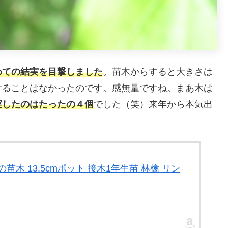
めての結実を目撃しました
。苗木からすると大きさは
することはなかったのです。感無量ですね。まあ木は
実したのはたったの４個
でした（笑）来年から本気出
苗木 13.5cmポット 接木1年生苗 林檎 リン