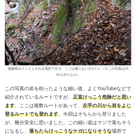
最難関ポイントとされる場所ですが、ここは通らない方がいい（※この写真は24
年11月のもの）
この写真の岩を削ったような細い道、よくYouTubeなどで
紹介されているルートですが、
正直けっこう危険だと思い
ます
。ここは複数ルートがあって、
左手の川から岩をよじ
登るルートでも登れます
。今回はそちらから登りました
が、幾分安全に思いました。この細い道はマジで落ちそう
になるし、
落ちたらけっこうなケガになりそうな
場所で