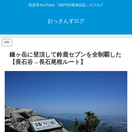
投資系YouTuber「S&P500最強伝説」のブログ
おっさんずログ
PR
鎌ヶ岳に登頂して鈴鹿セブンを全制覇した
【長石谷→長石尾根ルート】