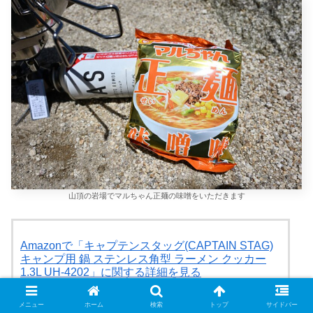
山頂の岩場でマルちゃん正麺の味噌をいただきます
Amazonで「キャプテンスタッグ(CAPTAIN STAG)
キャンプ用 鍋 ステンレス角型 ラーメン クッカー
1.3L UH-4202」に関する詳細を見る
Amazon
メニュー
ホーム
検索
トップ
サイドバー