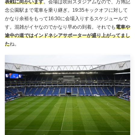
表戦に向かいます
。会場は吹田スタジアムなので、万博記
念公園駅まで電車を乗り継ぎ。19:35キックオフに対して
かなり余裕をもって16:30に会場入りするスケジュールで
す。混雑がイヤなのでかなり早めの到着。それでも
電車や
途中の道ではインドネシアサポーターが盛り上がってまし
た
ね。