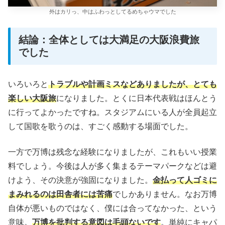
外はカリっ、中はふわっとしてるめちゃウマでした
結論：全体としては大満足の大阪浪費旅
でした
いろいろと
トラブルや計画ミスなどありましたが、とても
楽しい大阪旅
になりました。とくに日本代表戦はほんとう
に行ってよかったですね。スタジアムにいる人が全員起立
して国歌を歌うのは、すごく感動する場面でした。
一方で万博は残念な経験になりましたが、これもいい授業
料でしょう。今後は人が多く集まるテーマパークなどは避
けよう、その決意が強固になりました。
金払って人ゴミに
まみれるのは田舎者には苦痛
でしかありません。なお万博
自体が悪いものではなく、僕には合ってなかった、という
意味。
万博を批判する意図は毛頭ないです
。単純にキャパ