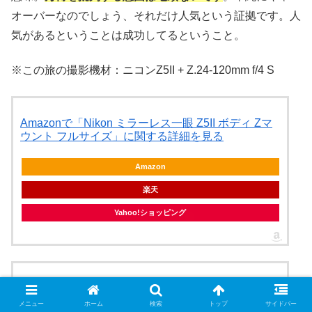
オーバーなのでしょう、それだけ人気という証拠です。人
気があるということは成功してるということ。
※この旅の撮影機材：ニコンZ5II + Z.24-120mm f/4 S
Amazonで「Nikon ミラーレス一眼 Z5II ボディ Zマ
ウント フルサイズ」に関する詳細を見る
Amazon
楽天
Yahoo!ショッピング
Amazonで「Nikon 標準ズームレンズ NIKKOR Z 24-
120mm f/4 S Zマウント フルサイズ対応 Sライン
メニュー
ホーム
検索
トップ
サイドバー