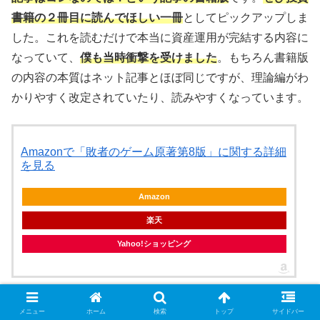
書籍の２冊目に読んでほしい一冊
としてピックアップしま
した。これを読むだけで本当に資産運用が完結する内容に
なっていて、
僕も当時衝撃を受けました
。もちろん書籍版
の内容の本質はネット記事とほぼ同じですが、理論編がわ
かりやすく改定されていたり、読みやすくなっています。
Amazonで「敗者のゲーム原著第8版」に関する詳細
を見る
Amazon
楽天
Yahoo!ショッピング
インデックス投資の名著中の名著です。
個人投資家にとっ
メニュー
ホーム
検索
トップ
サイドバー