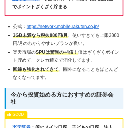
でポイントざくざく貯まる
公式：
https://network.mobile.rakuten.co.jp/
3GB未満なら税抜880円/月
、使いすぎても上限2880
円/月のわかりやすいプランが良い。
楽天市場の
SPUは驚異の+4倍！
僕はざくざくポイン
ト貯めて、クレカ積立で消化してます。
回線も強化されてきて
、圏外になることもほとんど
なくなってます。
今から投資始める方におすすめの証券会
社
楽天証券
：僕のメイン口座、子どもの口座、法人