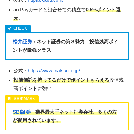
公式：
https://kabu.com/
au Payカードと組合せての積立で
0.5%ポイント還
元
。
松井証券
：ネット証券の第３勢力、投信残高ポイ
ントが最強クラス
公式：
https://www.matsui.co.jp/
投信信託を持ってるだけでポイントもらえる
投信残
高ポイントに強い
SBI証券
：業界最大手ネット証券会社、多くの方
が愛用されています。