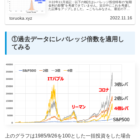
※22年11月追記：以下の検討はレバレッジ投信特有の”短期
金利の影響”を考慮できていません。近日中にこれを考慮し
た記事をアップしました。→こちらみなさん、最近の下落
相場をいかがお過ごしでしょうか？何回経験しても下落相
場というのは嫌な気持ちに...
2022.11.16
toruoka.xyz
①過去データにレバレッジ倍数を適用し
てみる
上のグラフは1985/9/26を100とした一括投資をした場合