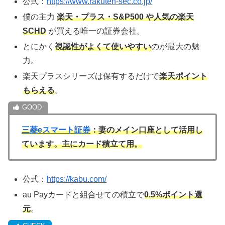
公式：
https://www.rakuten-sec.co.jp/
僕の主力
楽天・プラス・S&P500 や人気の楽天
SCHD
が買える唯一の証券会社。
とにかく
視認性がよくて使いやすい
のが最大の魅
力。
楽天プラスシリーズは保有するだけで
楽天ポイント
もらえる
。
三菱eスマート証券
：妻のメイン口座として活用し
ています。主にカード積立て用。
公式：
https://kabu.com/
au Payカードと組合せての積立で
0.5%ポイント還
元
。