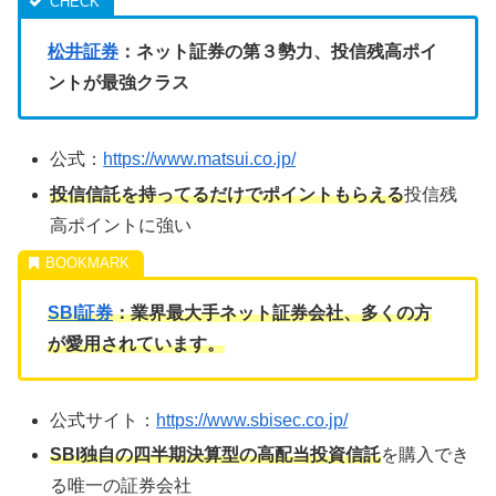
松井証券
：ネット証券の第３勢力、投信残高ポイ
ントが最強クラス
公式：
https://www.matsui.co.jp/
投信信託を持ってるだけでポイントもらえる
投信残
高ポイントに強い
SBI証券
：業界最大手ネット証券会社、多くの方
が愛用されています。
公式サイト：
https://www.sbisec.co.jp/
SBI独自の四半期決算型の高配当投資信託
を購入でき
る唯一の証券会社