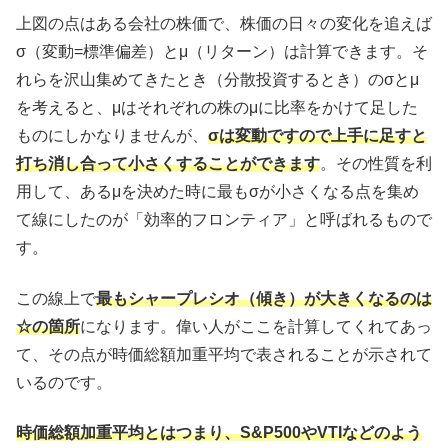
上図の点はある会社の株価で、株価の日々の変化を追えば
σ（変動=標準偏差）とμ（リターン）は計算できます。そ
れらを沢山集めてきたとき（分散投資するとき）のσとμ
を考えると、μはそれぞれの株のμに比率をかけて足した
ものにしかなりませんが、
σは変動ですので上手に足すと
打ち消し合って小さくすることができます
。その性質を利
用して、あるμを決めた時に最もσが小さくなる点を集め
て線にしたのが「効率的フロンティア」と呼ばれるもので
す。
この線上で
最もシャープレシオ（傾き）が大きくなるのは
☆の箇所
になります。偉い人がここを計算してくれてあっ
て、その点が時価総額加重平均で表されることが示されて
いるのです。
時価総額加重平均とはつまり、S&P500やVTIなどのよう