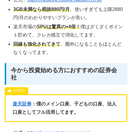
3GB未満なら税抜880円/月
、使いすぎても上限2880
円/月のわかりやすいプランが良い。
楽天市場の
SPUは驚異の+4倍！
僕はざくざくポイン
ト貯めて、クレカ積立で消化してます。
回線も強化されてきて
、圏外になることもほとんど
なくなってます。
今から投資始める方におすすめの証券会
社
楽天証券
：僕のメイン口座、子どもの口座、法人
口座としてフル活用してます。