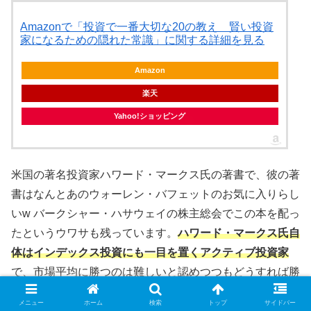
Amazonで「投資で一番大切な20の教え 賢い投資
家になるための隠れた常識」に関する詳細を見る
Amazon
楽天
Yahoo!ショッピング
米国の著名投資家ハワード・マークス氏の著書で、彼の著
書はなんとあのウォーレン・バフェットのお気に入りらし
いw バークシャー・ハサウェイの株主総会でこの本を配っ
たというウワサも残っています。
ハワード・マークス氏自
体はインデックス投資にも一目を置くアクティブ投資家
で、市場平均に勝つのは難しいと認めつつもどうすれば勝
てるか？を色々とアドバイスしてくれる本です。
メニュー
ホーム
検索
トップ
サイドバー