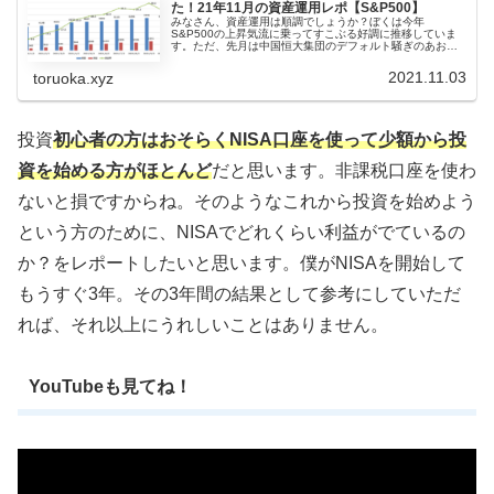
た！21年11月の資産運用レポ【S&P500】
みなさん、資産運用は順調でしょうか？ぼくは今年
S&P500の上昇気流に乗ってすこぶる好調に推移していま
す。ただ、先月は中国恒大集団のデフォルト騒ぎのあおり
を受けて、今年初めてのがっつり下げに転じていました。
そのレポートはこちらをどうぞ。この...
2021.11.03
toruoka.xyz
投資
初心者の方はおそらくNISA口座を使って少額から投
資を始める方がほとんど
だと思います。非課税口座を使わ
ないと損ですからね。そのようなこれから投資を始めよう
という方のために、NISAでどれくらい利益がでているの
か？をレポートしたいと思います。僕がNISAを開始して
もうすぐ3年。その3年間の結果として参考にしていただ
れば、それ以上にうれしいことはありません。
YouTubeも見てね！