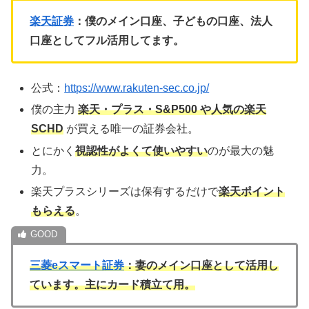
楽天証券
：僕のメイン口座、子どもの口座、法人
口座としてフル活用してます。
公式：
https://www.rakuten-sec.co.jp/
僕の主力
楽天・プラス・S&P500 や人気の楽天
SCHD
が買える唯一の証券会社。
とにかく
視認性がよくて使いやすい
のが最大の魅
力。
楽天プラスシリーズは保有するだけで
楽天ポイント
もらえる
。
三菱eスマート証券
：妻のメイン口座として活用し
ています。主にカード積立て用。