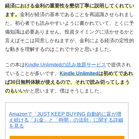
経済における金利の重要性を懇切丁寧に説明してくれてい
ます。
金利が経済の基本であることを再認識させられまし
た。初心者でも読みやすいように書かれていて、とくに予
備知識は必要ありません。投資タイミングに活かせるかと
言えばそこは同意しかねますが、金利による経済の定性的
な動きを理解するのはこれで十分と思いました。
この本は
Kindle Unlimitedの読み放題サービス
で提供され
ていることが多いです。
Kindle Unlimited
は初めてであれ
ば30日無料体験が使えるので、それで読み切ってしまう
のもいい
かと思います。僕はそうしました。
Amazonで「JUST KEEP BUYING 自動的に富が増
え続ける「お金」と「時間」の法則」に関する詳細
を見る