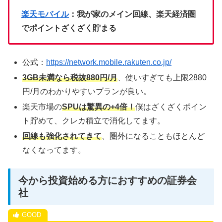
楽天モバイル
：我が家のメイン回線、楽天経済圏
でポイントざくざく貯まる
公式：
https://network.mobile.rakuten.co.jp/
3GB未満なら税抜880円/月
、使いすぎても上限2880
円/月のわかりやすいプランが良い。
楽天市場の
SPUは驚異の+4倍！
僕はざくざくポイン
ト貯めて、クレカ積立で消化してます。
回線も強化されてきて
、圏外になることもほとんど
なくなってます。
今から投資始める方におすすめの証券会
社