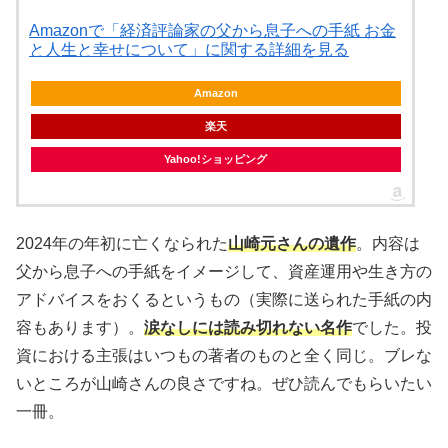
Amazonで「経済評論家の父から息子への手紙 お金
と人生と幸せについて」に関する詳細を見る
Amazon
楽天
Yahoo!ショッピング
2024年の年初に亡くなられた
山崎元さんの遺作
。内容は
父から息子への手紙をイメージして、資産運用や生き方の
アドバイスをおくるというもの（実際に送られた手紙の内
容もあります）。
涙なしには読み切れない名作
でした。投
資における主張はいつもの著者のものと全く同じ。ブレな
いところが山崎さんの良さですね。ぜひ読んでもらいたい
一冊。