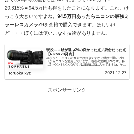
20.315% = 94.5万円も得をしたことになります。これ、け
っこう大きいですよね。
94.5万円あったらニコンの最強ミ
ラーレスカメラZ9
を余裕で購入できます。ほしいけ
ど・・・ぼくには使いこなす技術がありません。
現役ニコ爺が選ぶZ9の良かった点／残念だった点
【Nikon Z9発表】
みなさん、ニコンのカメラは好きですか？僕は一眼レフ時
代からニコンを愛用しています。現在の愛機はZ6です。特
にZマウントレンズの写りは最高に気に入ってますね。そん
なニコンファンたちの間では最近Z9の話題でもちきりで
す。ニコンが本気を出して開発...
2021.12.27
toruoka.xyz
スポンサーリンク