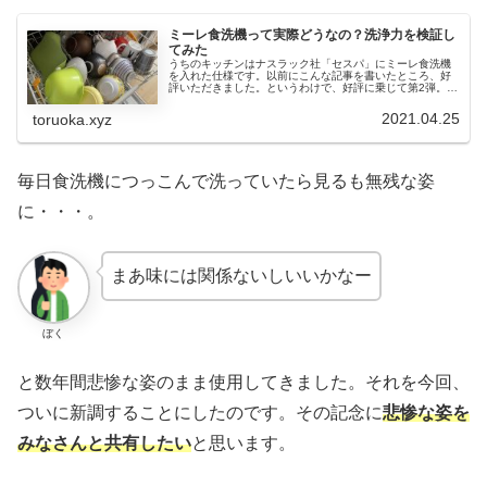
ミーレ食洗機って実際どうなの？洗浄力を検証し
てみた
うちのキッチンはナスラック社「セスパ」にミーレ食洗機
を入れた仕様です。以前にこんな記事を書いたところ、好
評いただきました。というわけで、好評に乗じて第2弾。洗
う前後の写真を撮って、どれくらいきれいになってるかを
比較してみました。※なお、洗う...
2021.04.25
toruoka.xyz
毎日食洗機につっこんで洗っていたら見るも無残な姿
に・・・。
まあ味には関係ないしいいかなー
ぼく
と数年間悲惨な姿のまま使用してきました。それを今回、
ついに新調することにしたのです。その記念に
悲惨な姿を
みなさんと共有したい
と思います。