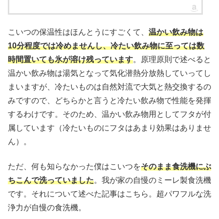
こいつの保温性はほんとうにすごくて、
温かい飲み物は
10分程度では冷めませんし、冷たい飲み物に至っては数
時間置いても氷が溶け残っています
。原理原則で述べると
温かい飲み物は湯気となって気化潜熱分放熱していってし
まいますが、冷たいものは自然対流で大気と熱交換するの
みですので、どちらかと言うと冷たい飲み物で性能を発揮
するわけです。そのため、温かい飲み物用としてフタが付
属しています（冷たいものにフタはあまり効果はありませ
ん）。
ただ、何も知らなかった僕はこいつを
そのまま食洗機にぶ
ちこんで洗っていました
。我が家の自慢のミーレ製食洗機
です。それについて述べた記事はこちら。超パワフルな洗
浄力が自慢の食洗機。