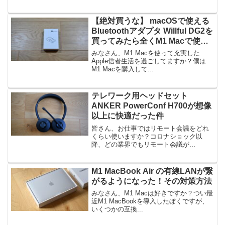
【絶対買うな】 macOSで使える
Bluetoothアダプタ Willful DG2を
買ってみたら全くM1 Macで使え
なかった
みなさん、M1 Macを使って充実した
Apple信者生活を過ごしてますか？僕は
M1 Macを購入して...
テレワーク用ヘッドセット
ANKER PowerConf H700が想像
以上に快適だった件
皆さん、お仕事ではリモート会議をどれ
くらい使いますか？コロナショック以
降、どの業界でもリモート会議が...
M1 MacBook Air の有線LANが繋
がるようになった！その対策方法
みなさん、M1 Macは好きですか？つい最
近M1 MacBookを導入したぼくですが、
いくつかの互換...