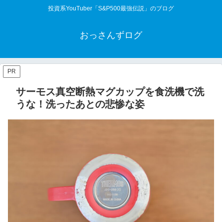
投資系YouTuber「S&P500最強伝説」のブログ
おっさんずログ
PR
サーモス真空断熱マグカップを食洗機で洗
うな！洗ったあとの悲惨な姿