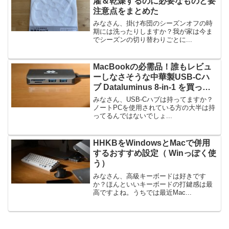
濯＆乾燥するのに必要なものと要
注意点をまとめた
みなさん、掛け布団のシーズンオフの時
期には洗ったりしますか？我が家は今ま
でシーズンの切り替わりごとに...
MacBookの必需品！誰もレビュ
ーしなさそうな中華製USB-Cハ
ブ Dataluminus 8-in-1 を買って
みた
みなさん、USB-Cハブは持ってますか？
ノートPCを使用されている方の大半は持
ってるんではないでしょ...
HHKBをWindowsとMacで併用
するおすすめ設定（ Winっぽく使
う）
みなさん、高級キーボードは好きです
か？ほんといいキーボードの打鍵感は最
高ですよね。うちでは最近Mac...