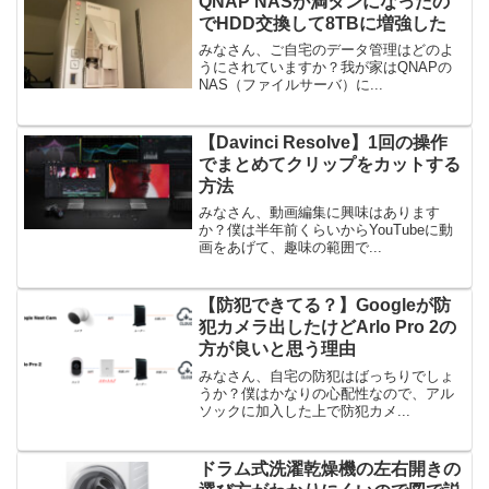
QNAP NASが満タンになったの
でHDD交換して8TBに増強した
みなさん、ご自宅のデータ管理はどのよ
うにされていますか？我が家はQNAPの
NAS（ファイルサーバ）に...
【Davinci Resolve】1回の操作
でまとめてクリップをカットする
方法
みなさん、動画編集に興味はあります
か？僕は半年前くらいからYouTubeに動
画をあげて、趣味の範囲で...
【防犯できてる？】Googleが防
犯カメラ出したけどArlo Pro 2の
方が良いと思う理由
みなさん、自宅の防犯はばっちりでしょ
うか？僕はかなりの心配性なので、アル
ソックに加入した上で防犯カメ...
ドラム式洗濯乾燥機の左右開きの