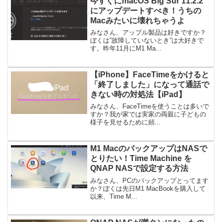
今すぐにmacOS Big Sur 11.2.2
にアップデートすべき！うちの
Macみたいに壊れちゃうよ
みなさん、アップル製品は好きですか？
ぼくは”故障していないとき”は大好きで
す。昨年11月にM1 Ma...
【iPhone】FaceTimeをかけると
「終了しました」になって通話で
きない時の対処法【iPad】
みなさん、FaceTimeを使うことは多いで
すか？我が家では実家の両親に子どもの
様子を見せるために頻...
M1 MacのバックアップはNASで
とりたい！Time Machine を
QNAP NASで設定する方法
みなさん、PCのバックアップとってます
か？ぼくは先日M1 MacBookを購入して
以来、Time M...