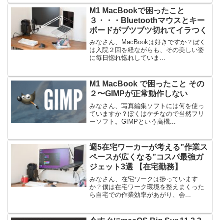
M1 MacBookで困ったこと
３・・・Bluetoothマウスとキー
ボードがブツブツ切れてイラつく
みなさん、MacBookは好きですか？ぼく
は入院２回を経ながらも、その美しい姿
に毎日惚れ惚れしていま...
M1 MacBook で困ったこと その
２〜GIMPが正常動作しない
みなさん、写真編集ソフトには何を使っ
ていますか？ぼくはケチなので当然フリ
ーソフト。GIMPという高機...
週5在宅ワーカーが考える”作業ス
ペースが広くなる”コスパ最強ガ
ジェット3選 【在宅勤務】
みなさん、在宅ワークは捗っています
か？僕は在宅ワーク環境を整えまくった
ら自宅での作業効率があがり、会...