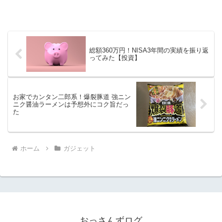
総額360万円！NISA3年間の実績を振り返
ってみた【投資】
お家でカンタン二郎系！爆裂豚道 強ニン
ニク醤油ラーメンは予想外にコク旨だっ
た
ホーム
ガジェット
おっさんずログ