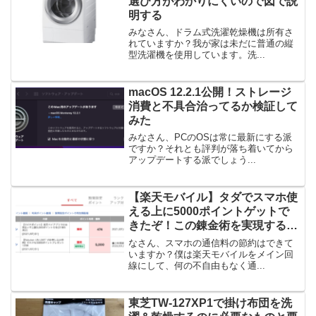
選び方がわかりにくいので図で説
明する
みなさん、ドラム式洗濯乾燥機は所有さ
れていますか？我が家は未だに普通の縦
型洗濯機を使用しています。洗...
macOS 12.2.1公開！ストレージ
消費と不具合治ってるか検証して
みた
みなさん、PCのOSは常に最新にする派
ですか？それとも評判が落ち着いてから
アップデートする派でしょう...
【楽天モバイル】タダでスマホ使
える上に5000ポイントゲットで
きたぞ！この錬金術を実現する方
法
なさん、スマホの通信料の節約はできて
いますか？僕は楽天モバイルをメイン回
線にして、何の不自由もなく通...
東芝TW-127XP1で掛け布団を洗