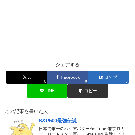
シェアする
X
Facebook
はてブ
0
0
0
LINE
コピー
この記事を書いた人
S&P500最強伝説
日本で唯一のハゲアバターYouTuber兼ブロガ
ー。ロードスター買ってSide FIRE生活してま