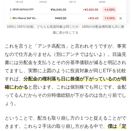
1655と1557の比較。どちらも投資対象は同じだが、1655の分配金権利落ち日に株
価に差が生じてる
これを言うと「アンチ高配当」と言われそうですが、事実
なので仕方ありません（別にアンチではないよ）。目論見
書には分配金を支払うとその分基準価額が減ると明記され
てますし、実際に上図のように投資対象が同じETFを比較
すれば、
分配金の権利落ち日に株価が下がっているのが明
確にわかる
と思います。これは個別株でも同じです。金配
ってるんだからその分時価総額が下がるのは当たり前でし
ょう。
ということで、配当も取り崩し方の１つと捉えることがで
きます。これら２手法の取り崩し方がある中で、
僕は「定