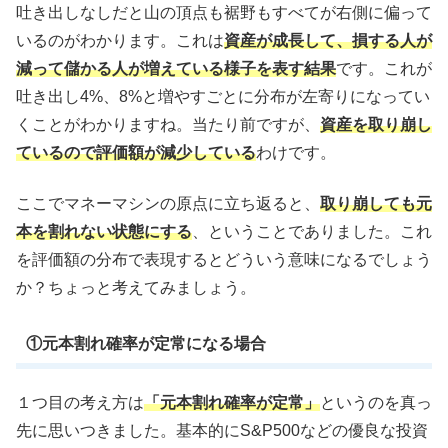
吐き出しなしだと山の頂点も裾野もすべてが右側に偏って
いるのがわかります。これは
資産が成長して、損する人が
減って儲かる人が増えている様子を表す結果
です。これが
吐き出し4%、8%と増やすごとに分布が左寄りになってい
くことがわかりますね。当たり前ですが、
資産を取り崩し
ているので評価額が減少している
わけです。
ここでマネーマシンの原点に立ち返ると、
取り崩しても元
本を割れない状態にする
、ということでありました。これ
を評価額の分布で表現するとどういう意味になるでしょう
か？ちょっと考えてみましょう。
①元本割れ確率が定常になる場合
１つ目の考え方は
「元本割れ確率が定常」
というのを真っ
先に思いつきました。基本的にS&P500などの優良な投資