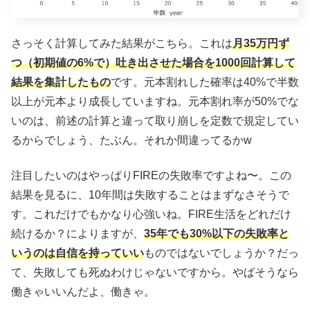
さっそく計算してみた結果がこちら。これは
月35万円ず
つ
（初期値の6%で）
吐き出させた場合を1000回計算して
結果を集計したもの
です。元本割れした確率は40%で半数
以上が元本より成長していますね。元本割れ率が50%でな
いのは、前述の計算と違って取り崩しを定数で規定してい
るからでしょう、たぶん。それか間違ってるかw
注目したいのはやっぱりFIREの失敗率ですよね〜。この
結果を見るに、10年間は失敗することはまずなさそうで
す。これだけでもかなり心強いね。FIRE生活をどれだけ
続けるか？によりますが、
35年でも30%以下の失敗率と
いうのは自信を持っていい
ものではないでしょうか？だっ
て、失敗しても死ぬわけじゃないですから。やばそうなら
働きゃいいんだよ、働きゃ。