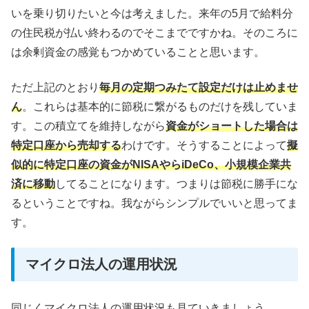
いを乗り切りたいと今は考えました。来年の5月で給料分
の住民税が払い終わるのでそこまでですかね。そのころに
は余剰資金の感覚もつかめていることと思います。
ただ上記のとおり
毎月の定期つみたて設定だけは止めませ
ん
。これらは基本的に節税に繋がるものだけを残していま
す。この積立てを維持しながら
資金がショートした場合は
特定口座から売却する
わけです。そうすることによって
擬
似的に特定口座の資金がNISAやらiDeCo、小規模企業共
済に移動
してることになります。つまりは節税に勝手にな
るということですね。我ながらシンプルでいいと思ってま
す。
マイクロ法人の運用状況
同じくマイクロ法人の運用状況も見ていきましょう。