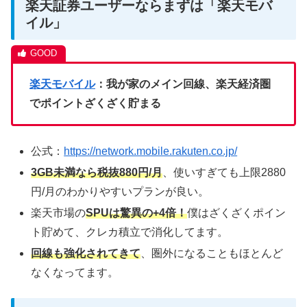
楽天証券ユーザーならまずは「楽天モバ
イル」
楽天モバイル
：我が家のメイン回線、楽天経済圏
でポイントざくざく貯まる
公式：
https://network.mobile.rakuten.co.jp/
3GB未満なら税抜880円/月
、使いすぎても上限2880
円/月のわかりやすいプランが良い。
楽天市場の
SPUは驚異の+4倍！
僕はざくざくポイン
ト貯めて、クレカ積立で消化してます。
回線も強化されてきて
、圏外になることもほとんど
なくなってます。