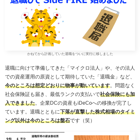
かねてから計画していた退職をついに実行に移しました
退職に向けて準備してきた「マイクロ法人」や、その法人
での資産運用の原資として期待していた「退職金」など、
今のところは想定どおりに物事が動いています
。問題なく
社会保険証も届き、最低ランクの支払いで
社会保険にも加
入できました
。企業DCの資産もiDeCoへの移換が完了し
ています。退職とともに
下落が直撃した株式相場のタイミ
ング
以外
は今のところは盤石
です（笑）