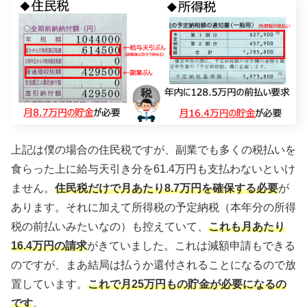
上記は僕の場合の住民税ですが、副業でも多くの税払いを
食らった上に給与天引き分を61.4万円も支払わないといけ
ません。
住民税だけで月あたり8.7万円を確保する必要
が
あります。それに加えて所得税の予定納税（本年分の所得
税の前払いみたいなの）も控えていて、
これも月あたり
16.4万円の請求
がきていました。これは減額申請もできる
のですが、まあ結局は払うか還付されることになるので放
置しています。
これで月25万円
も
の貯金が必要になるの
です
。