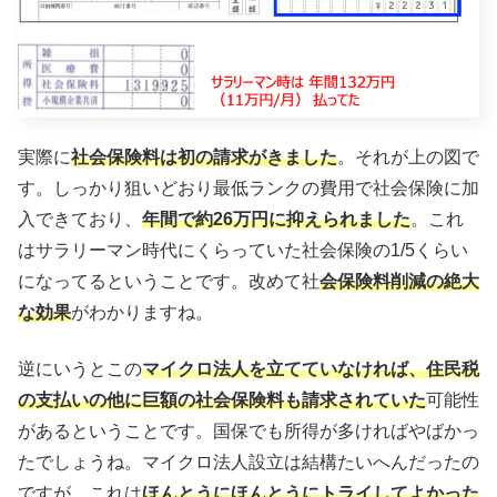
実際に
社会保険料は初の請求がきました
。それが上の図で
す。しっかり狙いどおり最低ランクの費用で社会保険に加
入できており、
年間で約26万円に抑えられました
。これ
はサラリーマン時代にくらっていた社会保険の1/5くらい
になってるということです。改めて社
会保険料削減の絶大
な効果
がわかりますね。
逆にいうとこの
マイクロ法人を立てていなければ、住民税
の支払いの他に巨額の社会保険料も請求されていた
可能性
があるということです。国保でも所得が多ければやばかっ
たでしょうね。マイクロ法人設立は結構たいへんだったの
ですが、これは
ほんとうにほんとうにトライしてよかった