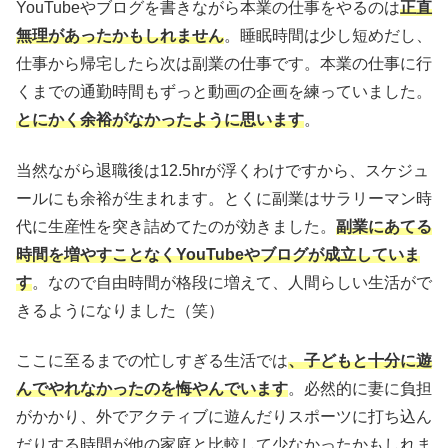
YouTubeやブログを書きながら本業の仕事をやるのは
正直
無理があったかもしれません
。睡眠時間は少し短めだし、
仕事から帰宅したら次は副業の仕事です。本業の仕事に行
くまでの通勤時間もずっと動画の企画を練っていました。
とにかく余裕がなかったように思います
。
当然ながら退職後は12.5hrが浮くわけですから、スケジュ
ールにも余裕が生まれます。とくに副業はサラリーマン時
代に生産性を突き詰めてたのが効きました。
副業にあてる
時間を増やすことなくYouTubeやブログが成立していま
す
。なので自由時間が格段に増えて、人間らしい生活がで
きるようになりました（笑）
ここに至るまでの忙しすぎる生活では
、子どもと十分に遊
んでやれなかったのを悔やんでいます
。必然的に妻に負担
がかかり、外でアクティブに遊んだりスポーツに打ち込ん
だりする時間が他の家庭と比較して少なかったかもしれま