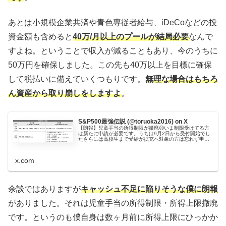
あとは小規模企業共済や青色専従者給与、iDeCoなどの投
資金額も含めると
40万/月以上のプールが結局必要
なんで
すよね。ということで収入が減ることもあり、今のうちに
50万円を確保しました。この先も40万以上を目標に確保
して税払いに備えていくつもりです。
無理な場合はもちろ
ん資産から取り崩しをしますよ
。
S&P500最強伝説 (@toruoka2016) on X
【朗報】児童手当の所得制限が撤廃😊いま制限受けてる方
は新たに申請が必要です。うちは9月2日から受付開始でし
たさらには高校生まで受給が拡充へ対象の方は忘れず申請
しましょ👍数少ない良いニュースは話題にならないのが残
念じゃさっそく市役所へGO🔥
x.com
余談ではありますが
キャッシュ不足に陥りそうな僕に朗報
がありました。それは児童手当の所得制限・所得上限撤廃
です。というのも僕自身は数ヶ月前に所得上限にひっかか