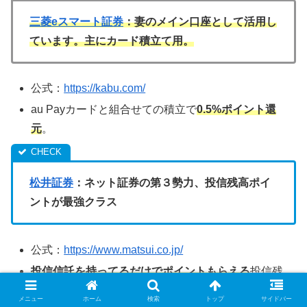
三菱eスマート証券
：妻のメイン口座として活用し
ています。主にカード積立て用。
公式：
https://kabu.com/
au Payカードと組合せての積立で
0.5%ポイント還
元
。
松井証券
：ネット証券の第３勢力、投信残高ポイ
ントが最強クラス
公式：
https://www.matsui.co.jp/
投信信託を持ってるだけでポイントもらえる
投信残
高ポイントに強い
メニュー
ホーム
検索
トップ
サイドバー