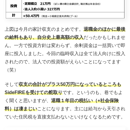
上図は今月の家計収支のまとめです。
退職金のほかに最後
の給料もあり、自分史上最高額の収入
だったかもしれませ
ん。一方で投資方針は変わらず、余剰資金は一括買いで即
座に投入しました。今回の臨時収入は全て法人向けに投入
されたので、法人での投資額がえらいことになってます
（笑）
そして
収支の合計がプラス50万円になっているところも
SideFIREを受けての舵取り
です。というのも、巷でもよ
く聞くと思いますが、
退職１年目の税払い（+社会保険
料）は凄まじい
ことになります。主には給与から天引され
ていた住民税を直接支払わないといけなくなるためです。