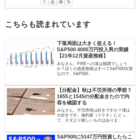
こちらも読まれています
下落局面は大きく捉える！
S&P500 4000万円投入男の実績
【21年12月資産推移】
みなさん、FIREへの道は順調でしょう
か？ぼくの資産推移はすべてS&P500次第
なので、S&P500...
【分配金】秋は不労所得の季節？
1655と1545の分配金きたので内
容を確認する
みなさん、不労所得は好きですか？僕は
大好きです。倹約家（ドケチ）にとっ
て、タダより嬉しいものはありま...
S&P500に5147万円投資したらこ