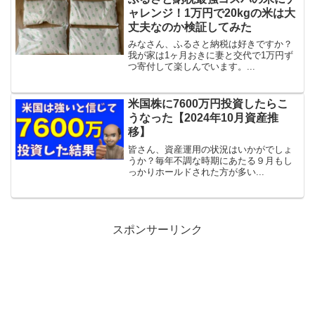
ャレンジ！1万円で20kgの米は大
丈夫なのか検証してみた
みなさん、ふるさと納税は好きですか？
我が家は1ヶ月おきに妻と交代で1万円ず
つ寄付して楽しんでいます。...
米国株に7600万円投資したらこ
うなった【2024年10月資産推
移】
皆さん、資産運用の状況はいかがでしょ
うか？毎年不調な時期にあたる９月もし
っかりホールドされた方が多い...
スポンサーリンク