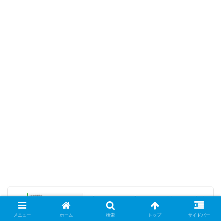
【ゆうちょ銀行】エラー種別O024で入出
金明細が照会できない時の対処法【備忘
録】
メニュー
ホーム
検索
トップ
サイドバー