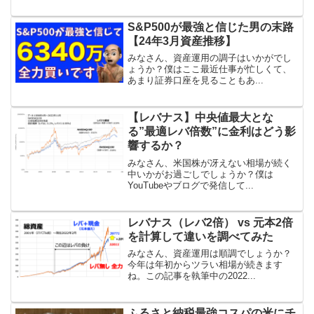
S&P500が最強と信じた男の末路
【24年3月資産推移】
みなさん、資産運用の調子はいかがでし
ょうか？僕はここ最近仕事が忙しくて、
あまり証券口座を見ることもあ...
【レバナス】中央値最大とな
る”最適レバ倍数”に金利はどう影
響するか？
みなさん、米国株が冴えない相場が続く
中いかがお過ごしでしょうか？僕は
YouTubeやブログで発信して...
レバナス（レバ2倍） vs 元本2倍
を計算して違いを調べてみた
みなさん、資産運用は順調でしょうか？
今年は年初からツラい相場が続きます
ね。この記事を執筆中の2022...
ふるさと納税最強コスパの米にチ