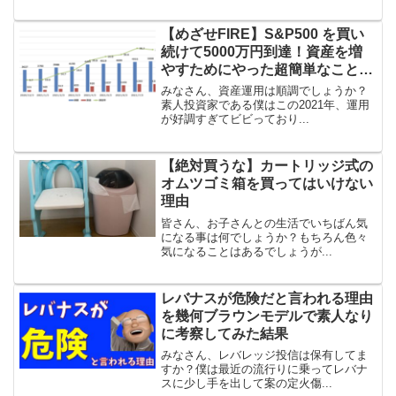
【めざせFIRE】S&P500 を買い
続けて5000万円到達！資産を増
やすためにやった超簡単なこと
【21年8月実績】
みなさん、資産運用は順調でしょうか？
素人投資家である僕はこの2021年、運用
が好調すぎてビビっており...
【絶対買うな】カートリッジ式の
オムツゴミ箱を買ってはいけない
理由
皆さん、お子さんとの生活でいちばん気
になる事は何でしょうか？もちろん色々
気になることはあるでしょうが...
レバナスが危険だと言われる理由
を幾何ブラウンモデルで素人なり
に考察してみた結果
みなさん、レバレッジ投信は保有してま
すか？僕は最近の流行りに乗ってレバナ
スに少し手を出して案の定火傷...