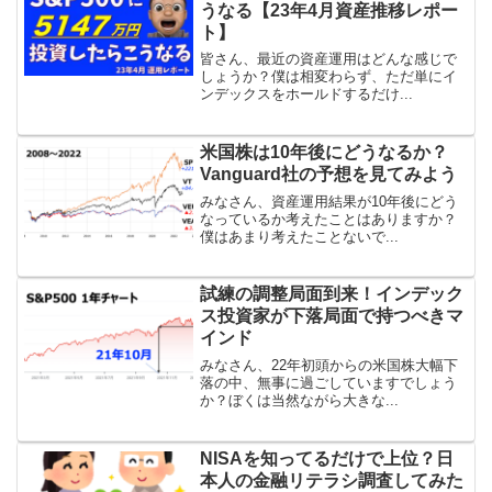
うなる【23年4月資産推移レポー
ト】
皆さん、最近の資産運用はどんな感じで
しょうか？僕は相変わらず、ただ単にイ
ンデックスをホールドするだけ...
米国株は10年後にどうなるか？
Vanguard社の予想を見てみよう
みなさん、資産運用結果が10年後にどう
なっているか考えたことはありますか？
僕はあまり考えたことないで...
試練の調整局面到来！インデック
ス投資家が下落局面で持つべきマ
インド
みなさん、22年初頭からの米国株大幅下
落の中、無事に過ごしていますでしょう
か？ぼくは当然ながら大きな...
NISAを知ってるだけで上位？日
本人の金融リテラシ調査してみた