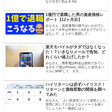
などせずにBuy & Hol...
1億円で退職した男の資産推移レ
ポート【12ヶ月目】
みなさん、資産運用の調子はいかがでし
ょうか？今年は年初から4月まで下がりっ
ぱなしで、ようやく復調して...
楽天モバイルがタダではなくなっ
た！？いきなりメールで告知、ど
れくらい値上げしたか？
みなさん、携帯電話料金は節約できてい
ますか？僕はiPhoneに対応した楽天モバ
イルにMNPして、タダ...
ハイリターンは必ずハイリスク！
リターンと価格変動の関係を調べ
てみた
みなさん、”よい投資先”という漠然とした
質問に対してどのようなイメージを抱く
でしょうか？一般的にはリ...