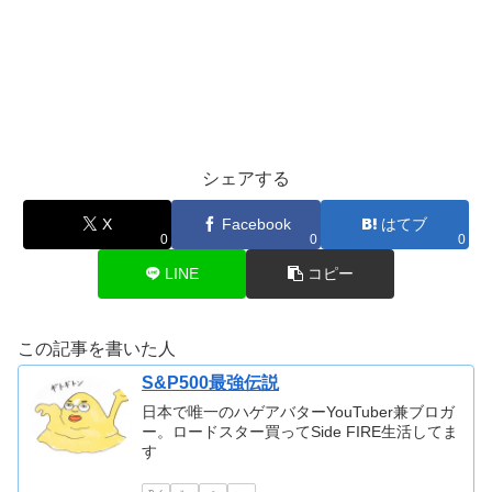
シェアする
X
Facebook
はてブ
0
0
0
LINE
コピー
この記事を書いた人
S&P500最強伝説
日本で唯一のハゲアバターYouTuber兼ブロガ
ー。ロードスター買ってSide FIRE生活してま
す