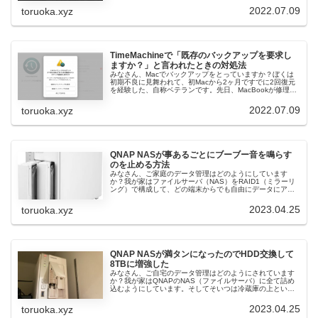
バックアップはQ...
2022.07.09
toruoka.xyz
TimeMachineで「既存のバックアップを要求し
ますか？」と言われたときの対処法
みなさん、Macでバックアップをとっていますか？ぼくは
初期不良に見舞われて、初Macから2ヶ月ですでに2回復元
を経験した、自称ベテランです。先日、MacBookが修理か
ら帰ってきた話を記事にしました。帰ってきたMacは初期
化されているので、...
2022.07.09
toruoka.xyz
QNAP NASが事あるごとにブーブー音を鳴らす
のを止める方法
みなさん、ご家庭のデータ管理はどのようにしています
か？我が家はファイルサーバ（NAS）をRAID1（ミラーリ
ング）で構成して、どの端末からでも自由にデータにアク
セスできるようにしています。最近でこそYouTuberがよく
紹介していて知名度が...
2023.04.25
toruoka.xyz
QNAP NASが満タンになったのでHDD交換して
8TBに増強した
みなさん、ご自宅のデータ管理はどのようにされています
か？我が家はQNAPのNAS（ファイルサーバ）に全て詰め
込むようにしています。そしてそいつは冷蔵庫の上とい
う、最強のデッドスペースの有効利用に一役買っているの
です。この暖簾の奥にNASが隠...
2023.04.25
toruoka.xyz