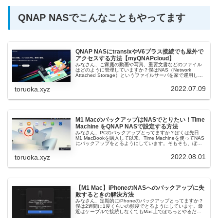
QNAP NASでこんなこともやってます
QNAP NASにtransixやV6プラス接続でも屋外で
アクセスする方法【myQNAPcloud】
みなさん、ご家庭の動画や写真、重要文書などのファイル
はどのように管理していますか？僕はNAS（Network
Attached Storage）というファイルサーバを家で運用して
います。実はNAS歴は10年以上あるベテランですw めちゃ
くち...
2022.07.09
toruoka.xyz
M1 MacのバックアップはNASでとりたい！Time
Machine をQNAP NASで設定する方法
みなさん、PCのバックアップとってますか？ぼくは先日
M1 MacBookを購入して以来、Time Machineを使ってNAS
にバックアップをとるようにしています。そもそも、ぼく
のM1 MacBookは最小構成でストレージが256GBしかあ...
2022.08.01
toruoka.xyz
【M1 Mac】iPhoneのNASへのバックアップに失
敗するときの解決方法
みなさん、定期的にiPhoneのバックアップとってますか？
僕は2週間に1度くらいの頻度でとるようにしています。最
近はケーブルで接続しなくてもMac上でぽちっとやるだけ
でバックアップできて便利ですよね。我が家ではiPhoneの