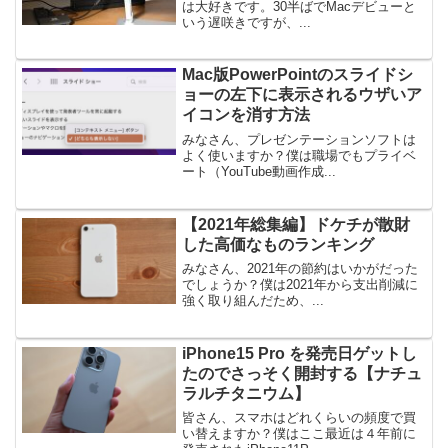
は大好きです。30半ばでMacデビューと
いう遅咲きですが、...
Mac版PowerPointのスライドシ
ョーの左下に表示されるウザいア
イコンを消す方法
みなさん、プレゼンテーションソフトは
よく使いますか？僕は職場でもプライベ
ート（YouTube動画作成...
【2021年総集編】ドケチが散財
した高価なものランキング
みなさん、2021年の節約はいかがだった
でしょうか？僕は2021年から支出削減に
強く取り組んだため、...
iPhone15 Pro を発売日ゲットし
たのでさっそく開封する【ナチュ
ラルチタニウム】
皆さん、スマホはどれくらいの頻度で買
い替えますか？僕はここ最近は４年前に