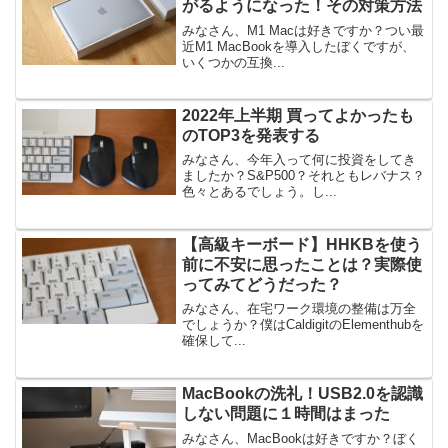
がるようになった！その対策方法
みなさん、M1 Macは好きですか？つい最
近M1 MacBookを導入したぼくですが、
いくつかの互換...
2022年上半期 買ってよかったも
のTOP3を発表する
みなさん、今年入って何に投資をしてき
ましたか？S&P500？それともレバナス？
色々とあるでしょう。し...
【高級キーボード】HHKBを使う
前に不安に思ったことは？実際使
ってみてどうだった？
みなさん、在宅ワーク環境の整備は万全
でしょうか？僕はCaldigitのElementhubを
確保して...
MacBookの洗礼！USB2.0を認識
しない問題に１時間はまった
みなさん、MacBookは好きですか？ぼく