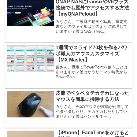
QNAP NASにtransixやV6プラス
接続でも屋外でアクセスする方法
【myQNAPcloud】
みなさん、ご家庭の動画や写真、重要文
書などのファイルはどのように管理して
いますか？僕はNAS（Net...
1週間でスライド70枚を作るパワ
ポ職人のマウスカスタマイズ
【MX Master】
皆さん、職場でPowerPointを使うことは
ありますか？僕はサラリーマン時代から
PowerPoin...
皮脂でベタベタテカテカになった
マウスを簡単に掃除する方法
みなさん、PCのマウスが皮脂が付着して
ベタベタしたり、テカテカしたりしてい
ませんか？僕はハンドルネー...
【iPhone】FaceTimeをかけると