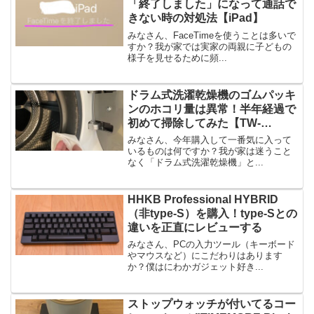
「終了しました」になって通話で
きない時の対処法【iPad】
みなさん、FaceTimeを使うことは多いで
すか？我が家では実家の両親に子どもの
様子を見せるために頻...
ドラム式洗濯乾燥機のゴムパッキ
ンのホコリ量は異常！半年経過で
初めて掃除してみた【TW-
127XP1】
みなさん、今年購入して一番気に入って
いるものは何ですか？我が家は迷うこと
なく「ドラム式洗濯乾燥機」と...
HHKB Professional HYBRID
（非type-S）を購入！type-Sとの
違いを正直にレビューする
みなさん、PCの入力ツール（キーボード
やマウスなど）にこだわりはあります
か？僕はにわかガジェット好き...
ストップウォッチが付いてるコー