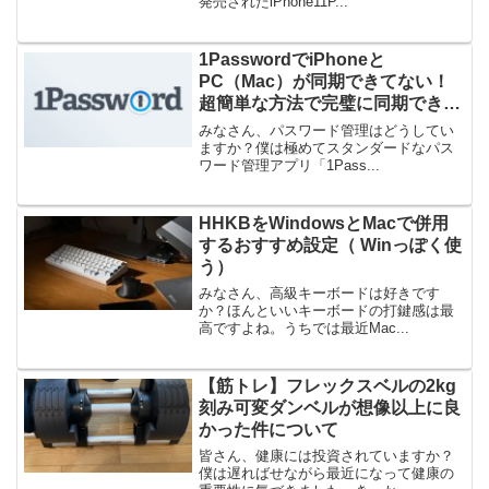
発売されたiPhone11P...
1PasswordでiPhoneと
PC（Mac）が同期できてない！
超簡単な方法で完璧に同期できた
話
みなさん、パスワード管理はどうしてい
ますか？僕は極めてスタンダードなパス
ワード管理アプリ「1Pass...
HHKBをWindowsとMacで併用
するおすすめ設定（ Winっぽく使
う）
みなさん、高級キーボードは好きです
か？ほんといいキーボードの打鍵感は最
高ですよね。うちでは最近Mac...
【筋トレ】フレックスベルの2kg
刻み可変ダンベルが想像以上に良
かった件について
皆さん、健康には投資されていますか？
僕は遅ればせながら最近になって健康の