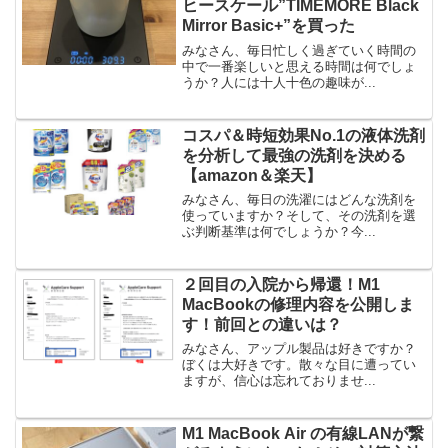
ヒースケール”TIMEMORE Black
Mirror Basic+”を買った
みなさん、毎日忙しく過ぎていく時間の
中で一番楽しいと思える時間は何でしょ
うか？人には十人十色の趣味が...
コスパ＆時短効果No.1の液体洗剤
を分析して最強の洗剤を決める
【amazon＆楽天】
みなさん、毎日の洗濯にはどんな洗剤を
使っていますか？そして、その洗剤を選
ぶ判断基準は何でしょうか？今...
２回目の入院から帰還！M1
MacBookの修理内容を公開しま
す！前回との違いは？
みなさん、アップル製品は好きですか？
ぼくは大好きです。散々な目に遭ってい
ますが、信心は忘れておりませ...
M1 MacBook Air の有線LANが繋