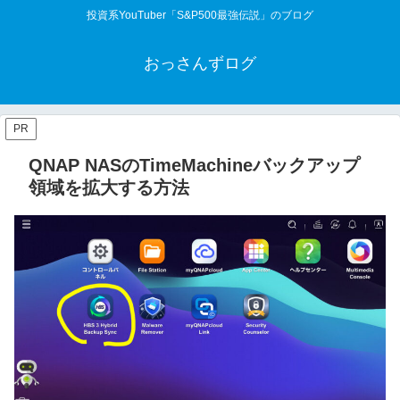
投資系YouTuber「S&P500最強伝説」のブログ
おっさんずログ
PR
QNAP NASのTimeMachineバックアップ
領域を拡大する方法