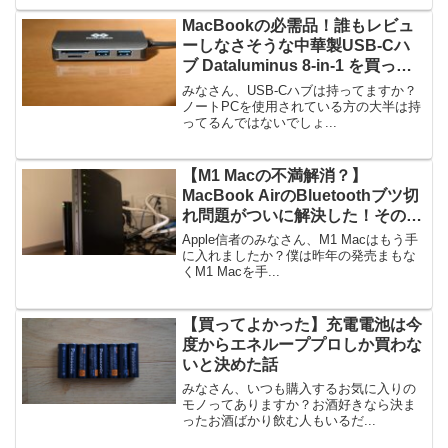
MacBookの必需品！誰もレビュ
ーしなさそうな中華製USB-Cハ
ブ Dataluminus 8-in-1 を買って
みた
みなさん、USB-Cハブは持ってますか？
ノートPCを使用されている方の大半は持
ってるんではないでしょ...
【M1 Macの不満解消？】
MacBook AirのBluetoothブツ切
れ問題がついに解決した！その方
法
Apple信者のみなさん、M1 Macはもう手
に入れましたか？僕は昨年の発売まもな
くM1 Macを手...
【買ってよかった】充電電池は今
度からエネループプロしか買わな
いと決めた話
みなさん、いつも購入するお気に入りの
モノってありますか？お酒好きなら決ま
ったお酒ばかり飲む人もいるだ...