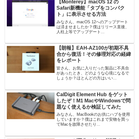
【Monterey】macOS 12 の
Safari新機能「タブをコンパク
ト」に表示させる方法
みなさん、macOS 12へのアップデート
は済ませましたか？僕はリリース直後、
人柱上等でアップデート...
【朗報】EAH-AZ100が初期不具
合から復活！その修理対応の経緯
をレポート
皆さん、お気に入りだった製品に不具合
があったとき、どのような心境になるで
しょうか？ほとんどの方はいい...
CalDigit Element Hub をゲット
したぞ！M1 MacやWindowsで問
題なく使えるか検証してみた
みなさん、MacBookのお供にハブを使用
していますか？僕はこれまで安物を買っ
てMacを故障させたり...