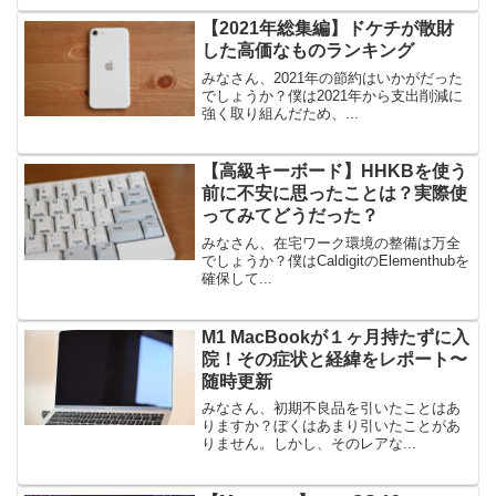
【2021年総集編】ドケチが散財
した高価なものランキング
みなさん、2021年の節約はいかがだった
でしょうか？僕は2021年から支出削減に
強く取り組んだため、...
【高級キーボード】HHKBを使う
前に不安に思ったことは？実際使
ってみてどうだった？
みなさん、在宅ワーク環境の整備は万全
でしょうか？僕はCaldigitのElementhubを
確保して...
M1 MacBookが１ヶ月持たずに入
院！その症状と経緯をレポート〜
随時更新
みなさん、初期不良品を引いたことはあ
りますか？ぼくはあまり引いたことがあ
りません。しかし、そのレアな...