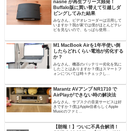
nasne が再生フリーズ頻発！
Buffalo版に買い替えて引越しダ
ビングしてみた結果
みなさん、ビデオレコーダーは活用して
いますか？我が家では僕がほとんどテレ
ビを見ないので、もっぱら使用...
M1 MacBook Airを1年半使い倒
したらどれくらい電池が劣化する
か？
みなさん、機器のバッテリー劣化を気に
したことはありますか？僕はスマートフ
ォンについては時々チェックし...
Marantz AVアンプ NR1710 で
AirPlayができない時の解決法
みなさん、サブスクの音楽サービスは好
きですか？僕はApple信者らしくApple
Musicのファミ...
【朗報！】ついに不具合解消！