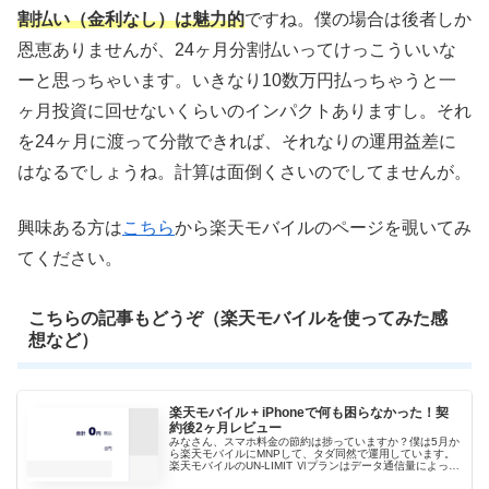
割払い（金利なし）は魅力的
ですね。僕の場合は後者しか
恩恵ありませんが、24ヶ月分割払いってけっこういいな
ーと思っちゃいます。いきなり10数万円払っちゃうと一
ヶ月投資に回せないくらいのインパクトありますし。それ
を24ヶ月に渡って分散できれば、それなりの運用益差に
はなるでしょうね。計算は面倒くさいのでしてませんが。
興味ある方は
こちら
から楽天モバイルのページを覗いてみ
てください。
こちらの記事もどうぞ（楽天モバイルを使ってみた感
想など）
楽天モバイル + iPhoneで何も困らなかった！契
約後2ヶ月レビュー
みなさん、スマホ料金の節約は捗っていますか？僕は5月か
ら楽天モバイルにMNPして、タダ同然で運用しています。
楽天モバイルのUN-LIMIT Ⅵプランはデータ通信量によって
料金が段階的に変わるプランです。1GB以内であれば料金