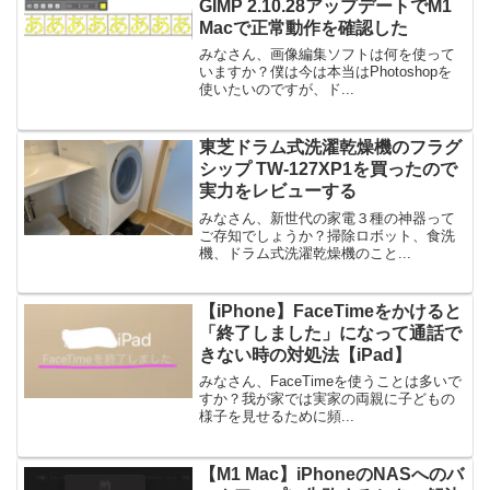
GIMP 2.10.28アップデートでM1
Macで正常動作を確認した
みなさん、画像編集ソフトは何を使って
いますか？僕は今は本当はPhotoshopを
使いたいのですが、ド...
東芝ドラム式洗濯乾燥機のフラグ
シップ TW-127XP1を買ったので
実力をレビューする
みなさん、新世代の家電３種の神器って
ご存知でしょうか？掃除ロボット、食洗
機、ドラム式洗濯乾燥機のこと...
【iPhone】FaceTimeをかけると
「終了しました」になって通話で
きない時の対処法【iPad】
みなさん、FaceTimeを使うことは多いで
すか？我が家では実家の両親に子どもの
様子を見せるために頻...
【M1 Mac】iPhoneのNASへのバ