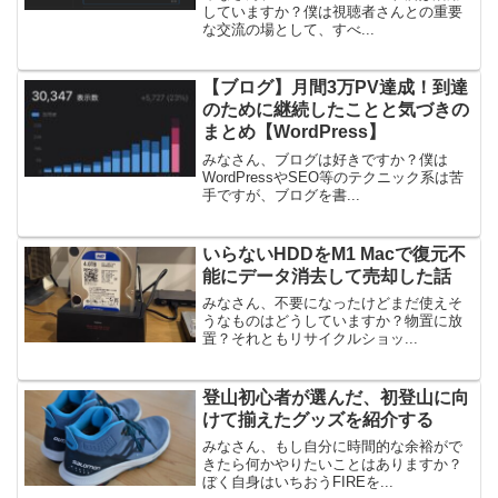
していますか？僕は視聴者さんとの重要
な交流の場として、すべ...
【ブログ】月間3万PV達成！到達
のために継続したことと気づきの
まとめ【WordPress】
みなさん、ブログは好きですか？僕は
WordPressやSEO等のテクニック系は苦
手ですが、ブログを書...
いらないHDDをM1 Macで復元不
能にデータ消去して売却した話
みなさん、不要になったけどまだ使えそ
うなものはどうしていますか？物置に放
置？それともリサイクルショッ...
登山初心者が選んだ、初登山に向
けて揃えたグッズを紹介する
みなさん、もし自分に時間的な余裕がで
きたら何かやりたいことはありますか？
ぼく自身はいちおうFIREを...