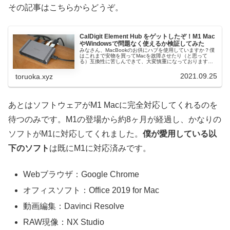
その記事はこちらからどうぞ。
CalDigit Element Hub をゲットしたぞ！M1 Mac
やWindowsで問題なく使えるか検証してみた
みなさん、MacBookのお供にハブを使用していますか？僕
はこれまで安物を買ってMacを故障させたり（と思って
る）互換性に苦しんできて、大変慎重になっております。
というわけで今はハブなしでやりくりしています。そんな
僕が次に購入しようと狙って...
2021.09.25
toruoka.xyz
あとはソフトウェアがM1 Macに完全対応してくれるのを
待つのみです。M1の登場から約8ヶ月が経過し、かなりの
ソフトがM1に対応してくれました。
僕が愛用している以
下のソフト
は既にM1に対応済みです。
Webブラウザ：Google Chrome
オフィスソフト：Office 2019 for Mac
動画編集：Davinci Resolve
RAW現像：NX Studio