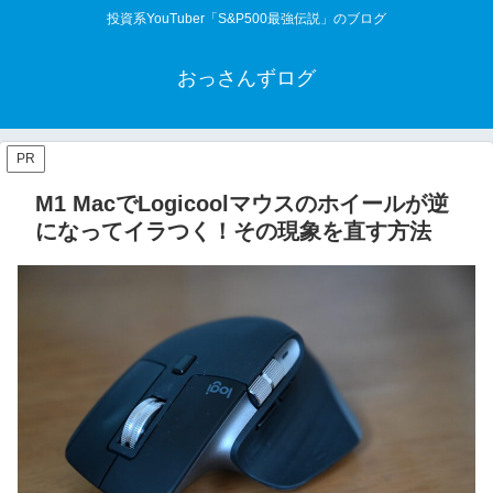
投資系YouTuber「S&P500最強伝説」のブログ
おっさんずログ
PR
M1 MacでLogicoolマウスのホイールが逆
になってイラつく！その現象を直す方法