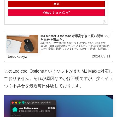
楽天
Yahoo!ショッピング
MX Master 3 for Mac が最高すぎて長い間迷って
た自分を責めたい
みなさん、マウスは何を使っていますか？ぼくは今まで
1000円前後の超安物を使っていました。これまでは特に気
にせず安物で満足していました。しかし、最近、動画編集
に手を出し始めて不便感じ始めていたのです。それが「横
スクロール」。動画編集ってタイ...
2024.09.11
toruoka.xyz
このLogicool OptionsというソフトがまだM1 Macに対応し
ておりません。それが原因なのかは不明ですが、少々イラ
つく不具合を最近毎日体験しております。