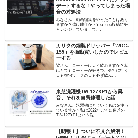
デートするな！やってしまった場
合の対処法
みなさん、動画編集をやったことはあり
ますか？僕は昨年からYouTube投稿にチ
ャレンジしていまして、...
カリタの銅製ドリッパー「WDC-
155」を衝動買いしたのでレビュ
ーする
皆さん、コーヒーはよく飲みますか？私
はとてもコーヒーが好きで、会社に行く
日も在宅ワークの日も必ず飲ん...
東芝洗濯機TW-127XP1から異
音、それを自費修理した話
みなさん、洗濯機はどういうものを使っ
ていますか？私は2022年ごろに東芝の
TW-127XP1という洗...
【朗報！】ついに不具合解消！
GIMP 2.10.28アップデートでM1