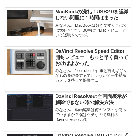
MacBookの洗礼！USB2.0を認識
しない問題に１時間はまった
みなさん、MacBookは好きですか？ぼく
は大好きです。30半ばでMacデビューと
いう遅咲きですが、...
DaVinci Resolve Speed Editor
開封レビュー！もっと早く買って
おけばよかった
みなさん、YouTuberの仕事と言えばどん
なものを想像するでしょうか？一生懸命
カメラを持って撮影す...
Davinci Resolveの全画面表示が
解除できない時の解決方法
みなさん、動画編集は何のソフトを使っ
ていますか？僕はケチなので無料の
Davinci Resolveを...
DaVinci Resolve 18.0.2にアップ