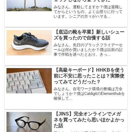
みなさん、運動してますか？僕は退職し
てからというもの、よく山登りに行って
います。シニアの方々がハマる...
【底辺の靴を卒業】新しいシュー
ズを買ったので自慢する話
みなさん、先日のブラックフライデーセ
ールは何か買いましたか？僕は以前の記
事で作戦を述べたとおり、きっ...
【高級キーボード】HHKBを使う
前に不安に思ったことは？実際使
ってみてどうだった？
みなさん、在宅ワーク環境の整備は万全
でしょうか？僕はCaldigitのElementhubを
確保して...
【JINS】完全オンラインでメガ
ネを買ってみたら思いほかよかっ
た話