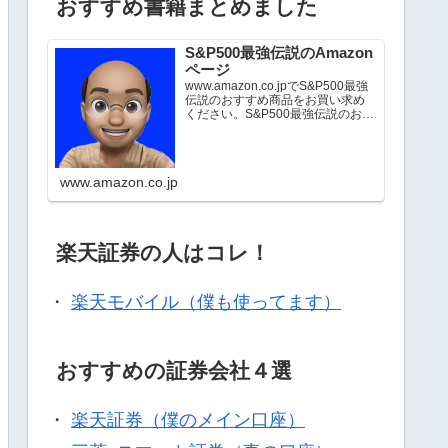
おすすめ書籍まとめました
S&P500最強伝説のAmazon
ページ
www.amazon.co.jpでS&P500最強
伝説のおすすめ商品をお買い求め
ください。S&P500最強伝説のお気
に入り商品について詳しくはこち
ら。
www.amazon.co.jp
楽天証券の人はコレ！
・
楽天モバイル（僕も使ってます）
おすすめの証券会社４選
・
楽天証券（僕のメイン口座）