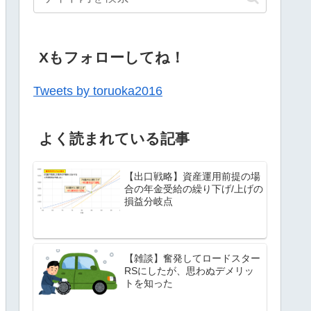
Xもフォローしてね！
Tweets by toruoka2016
よく読まれている記事
【出口戦略】資産運用前提の場
合の年金受給の繰り下げ/上げの
損益分岐点
【雑談】奮発してロードスター
RSにしたが、思わぬデメリッ
トを知った