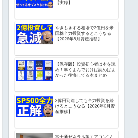
【実録】
やきもきする相場で2億円を米
国株全力投資するとこうなる
【2026年8月資産推移】
【保存版】投資初心者は本を読
め！早くよんでおけば読めばよ
かった後悔してる本まとめ
2億円到達しても全力投資を続
けるとこうなる【2026年6月資
産推移】
富士通ゼネラル製エアコン"ノ