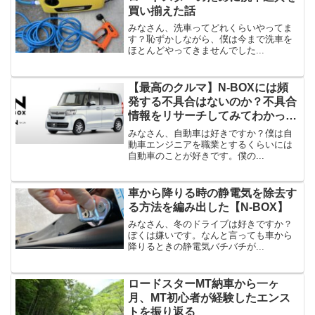
買い揃えた話
みなさん、洗車ってどれくらいやってま
す？恥ずかしながら、僕は今まで洗車を
ほとんどやってきませんでした...
【最高のクルマ】N-BOXには頻
発する不具合はないのか？不具合
情報をリサーチしてみてわかった
こと
みなさん、自動車は好きですか？僕は自
動車エンジニアを職業とするくらいには
自動車のことが好きです。僕の...
車から降りる時の静電気を除去す
る方法を編み出した【N-BOX】
みなさん、冬のドライブは好きですか？
ぼくは嫌いです。なんと言っても車から
降りるときの静電気バチバチが...
ロードスターMT納車から一ヶ
月、MT初心者が経験したエンス
トを振り返る