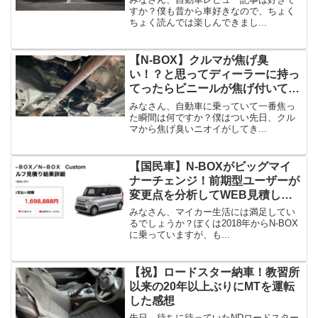
すか？僕も昔から車好きなので、ちょく
ちょく読んでは楽しんできまし...
【N-BOX】クルマが焦げ臭
い！？と思ってディーラーに持っ
てったらビニールが焦げ付いてた
話
みなさん、自動車に乗っていて一番焦っ
た瞬間は何ですか？僕はつい先日、クル
マから焦げ臭いニオイがしてき...
【国民車】N-BOXがビッグマイ
ナーチェンジ！前期型ユーザーが
変更点を分析してWEB見積して
みた【結果公開】
みなさん、マイカー生活には満足してい
るでしょうか？ぼくは2018年からN-BOX
に乗っていますが、も...
【祝】ロードスター納車！教習所
以来の20年以上ぶりにMTを運転
した感想
先日、待ちに待っていたNDロードスター