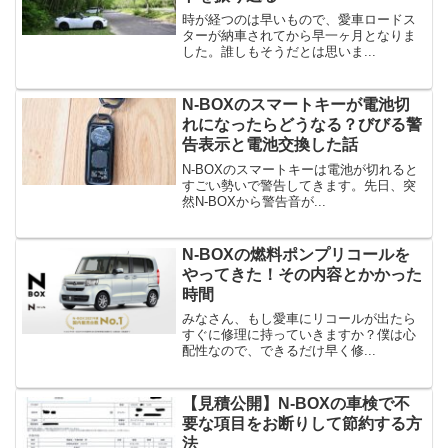
時が経つのは早いもので、愛車ロードス
ターが納車されてから早一ヶ月となりま
した。誰しもそうだとは思いま...
N-BOXのスマートキーが電池切
れになったらどうなる？びびる警
告表示と電池交換した話
N-BOXのスマートキーは電池が切れると
すごい勢いで警告してきます。先日、突
然N-BOXから警告音が...
N-BOXの燃料ポンプリコールを
やってきた！その内容とかかった
時間
みなさん、もし愛車にリコールが出たら
すぐに修理に持っていきますか？僕は心
配性なので、できるだけ早く修...
【見積公開】N-BOXの車検で不
要な項目をお断りして節約する方
法