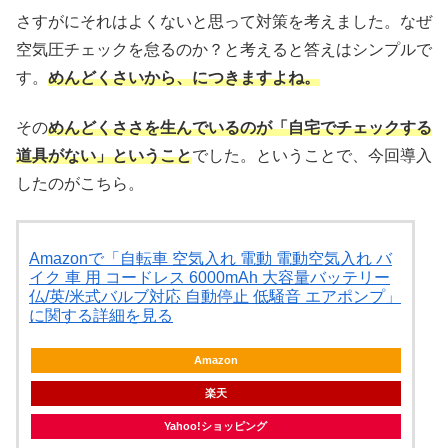
さすがにそれはよくないと思って対策を考えました。なぜ
空気圧チェックを怠るのか？と考えると答えはシンプルで
す。
めんどくさいから、につきますよね。
その
めんどくささを生んでいるのが「自宅でチェックする
道具がない」ということ
でした。ということで、今回導入
したのがこちら。
Amazonで「自転車 空気入れ 電動 電動空気入れ バ
イク 車 用 コードレス 6000mAh 大容量バッテリー
仏/英/米式バルブ対応 自動停止 低騒音 エアポンプ」
に関する詳細を見る
Amazon
楽天
Yahoo!ショッピング