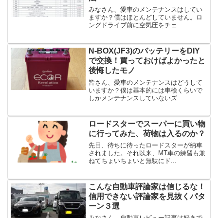
みなさん、愛車のメンテナンスはしてい
ますか？僕はほとんどしていません。ロ
ングドライブ前に空気圧をチェ...
N-BOX(JF3)のバッテリーをDIY
で交換！買っておけばよかったと
後悔したモノ
皆さん、愛車のメンテナンスはどうして
いますか？僕は基本的には車検くらいで
しかメンテナンスしていないズ...
ロードスターでスーパーに買い物
に行ってみた、荷物は入るのか？
先日、待ちに待ったロードスターが納車
されました。それ以来、MT車の練習も兼
ねてちょいちょいと無駄にド...
こんな自動車評論家は信じるな！
信用できない評論家を見抜くパタ
ーン３選
みなさん、自動車レビュー記事は好きで