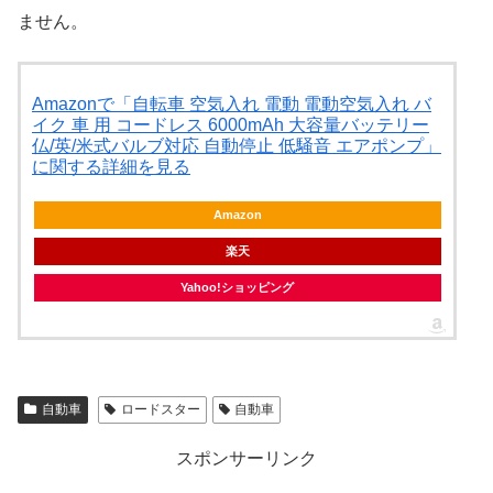
ません。
Amazonで「自転車 空気入れ 電動 電動空気入れ バ
イク 車 用 コードレス 6000mAh 大容量バッテリー
仏/英/米式バルブ対応 自動停止 低騒音 エアポンプ」
に関する詳細を見る
Amazon
楽天
Yahoo!ショッピング
自動車
ロードスター
自動車
スポンサーリンク