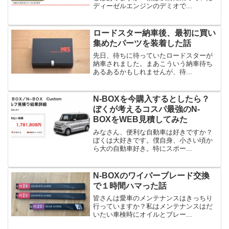
ディーゼルエンジンのデミオで...
ロードスター納車後、最初に買い
集めたパーツを装着した話
先日、待ちに待っていたロードスターが
納車されました。まあこういう納車待ち
あるあるかもしれませんが、待...
N-BOXを今購入するとしたら？
ぼくが考えるコスパ最強のN-
BOXをWEB見積してみた
みなさん、便利な自動車は好きですか？
ぼくは大好きです。僕自身、小さい頃か
ら大の自動車好き。特にスポー...
N-BOXのワイパーブレード交換
で１時間ハマった話
皆さんは愛車のメンテナンスはきっちり
行っていますか？私はメンテナンスはだ
いたい車検時にオイルとブレー...