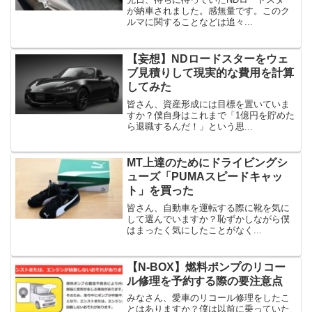
が納車されました。感無量です。このク
ルマに関することなどは追々...
【妄想】NDロードスターをウェ
ブ見積りして現実的な費用を計算
してみた
皆さん、資産形成には目標を置いていま
すか？僕自身はこれまで「1億円を貯めた
ら退職するんだ！」という思...
MT上達のためにドライビングシ
ューズ「PUMAスピードキャッ
ト」を買った
皆さん、自動車を運転する際に靴を気に
して選んでいますか？恥ずかしながら僕
はまったく気にしたことがなく...
【N-BOX】燃料ポンプのリコー
ル修理を予約する際の要注意点
みなさん、愛車のリコール修理をしたこ
とはありますか？僕は以前に乗っていた