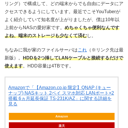
リング）で構成して、どの端末からでも自由にデータにア
クセスできるようにしています。最近でこそYouTuberが
よく紹介していて知名度が上がりましたが、僕は10年以
上前からNASの愛好家です。
めちゃくちゃ便利なんです
よね、端末のストレージも少なくて済む
し。
ちなみに我が家のファイルサーバは
これ
（※リンク先は最
新版）。
HDDを2つ挿してLANケーブルと接続するだけで
使えます
。HDD容量は4TBです。
Amazonで「【Amazon.co.jp 限定】QNAP (キュー
ナップ) NASキット 2ベイ スマホ対応 LANポート×2
搭載 6ヵ月延長保証 TS-231K/AZ」に関する詳細を
見る
Amazon
楽天