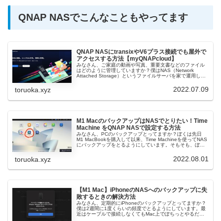
QNAP NASでこんなこともやってます
QNAP NASにtransixやV6プラス接続でも屋外で
アクセスする方法【myQNAPcloud】
みなさん、ご家庭の動画や写真、重要文書などのファイル
はどのように管理していますか？僕はNAS（Network
Attached Storage）というファイルサーバを家で運用して
います。実はNAS歴は10年以上あるベテランですw めちゃ
くち...
2022.07.09
toruoka.xyz
M1 MacのバックアップはNASでとりたい！Time
Machine をQNAP NASで設定する方法
みなさん、PCのバックアップとってますか？ぼくは先日
M1 MacBookを購入して以来、Time Machineを使ってNAS
にバックアップをとるようにしています。そもそも、ぼく
のM1 MacBookは最小構成でストレージが256GBしかあ...
2022.08.01
toruoka.xyz
【M1 Mac】iPhoneのNASへのバックアップに失
敗するときの解決方法
みなさん、定期的にiPhoneのバックアップとってますか？
僕は2週間に1度くらいの頻度でとるようにしています。最
近はケーブルで接続しなくてもMac上でぽちっとやるだけ
でバックアップできて便利ですよね。我が家ではiPhoneの