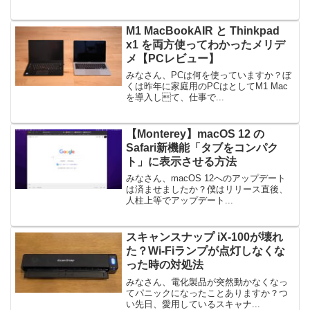
M1 MacBookAIR と Thinkpad
x1 を両方使ってわかったメリデ
メ【PCレビュー】
みなさん、PCは何を使っていますか？ぼ
くは昨年に家庭用のPCはとしてM1 Mac
を導入して、仕事で...
【Monterey】macOS 12 の
Safari新機能「タブをコンパク
ト」に表示させる方法
みなさん、macOS 12へのアップデート
は済ませましたか？僕はリリース直後、
人柱上等でアップデート...
スキャンスナップ iX-100が壊れ
た？Wi-Fiランプが点灯しなくな
った時の対処法
みなさん、電化製品が突然動かなくなっ
てパニックになったことありますか？つ
い先日、愛用しているスキャナ...