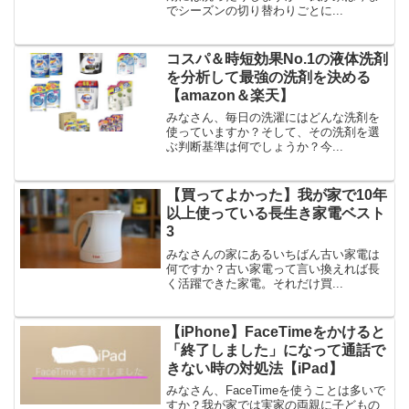
でシーズンの切り替わりごとに...
コスパ＆時短効果No.1の液体洗剤
を分析して最強の洗剤を決める
【amazon＆楽天】
みなさん、毎日の洗濯にはどんな洗剤を
使っていますか？そして、その洗剤を選
ぶ判断基準は何でしょうか？今...
【買ってよかった】我が家で10年
以上使っている長生き家電ベスト
3
みなさんの家にあるいちばん古い家電は
何ですか？古い家電って言い換えれば長
く活躍できた家電。それだけ買...
【iPhone】FaceTimeをかけると
「終了しました」になって通話で
きない時の対処法【iPad】
みなさん、FaceTimeを使うことは多いで
すか？我が家では実家の両親に子どもの