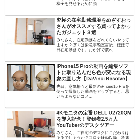
様子を見せるために頻...
究極の在宅勤務環境をめざすおっ
さんがオススメする買ってよかっ
たガジェット３選
みなさん、在宅勤務をどれくらいやって
ますか？ぼくは緊急事態宣言後、ほぼ毎
日在宅勤務です。おかげで慣れ...
iPhone15 Proの動画を編集ソフ
トに取り込んだら色が変になる現
象の直し方【DaVinci Resolve】
先日、意気揚々と最新のiPhone15 Proを
使って撮影した動画をアップすると、思
いもよらないコメ...
4Kモニタの定番 DELL U2720QM
を導入記念！登録者2.5万人
YouTuberのデスクツアー
みなさん、ご自宅のデスクにこだわりは
あるでしょうか？コロナ騒動以降、急速