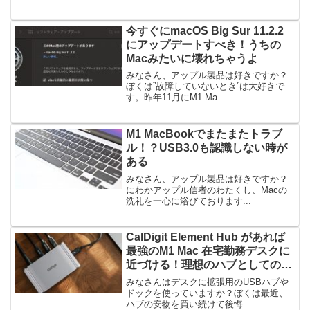
今すぐにmacOS Big Sur 11.2.2
にアップデートすべき！うちの
Macみたいに壊れちゃうよ
みなさん、アップル製品は好きですか？
ぼくは”故障していないとき”は大好きで
す。昨年11月にM1 Ma...
M1 MacBookでまたまたトラブ
ル！？USB3.0も認識しない時が
ある
みなさん、アップル製品は好きですか？
にわかアップル信者のわたくし、Macの
洗礼を一心に浴びております...
CalDigit Element Hub があれば
最強のM1 Mac 在宅勤務デスクに
近づける！理想のハブとしての３
つのポイント
みなさんはデスクに拡張用のUSBハブや
ドックを使っていますか？ぼくは最近、
ハブの安物を買い続けて後悔...