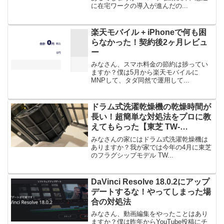
に在宅ワークの導入が進んだの...
楽天モバイル + iPhoneで何も困
らなかった！契約後2ヶ月レビュ
ー
みなさん、スマホ料金の節約は捗ってい
ますか？僕は5月から楽天モバイルに
MNPして、タダ同然で運用して...
ドラム式洗濯乾燥機の乾燥時間が
長い！超簡単な対処法をプロに教
えてもらった【東芝 TW-
127XP1】
みなさんの家にはドラム式洗濯乾燥機は
ありますか？我が家では今年の4月に東芝
のフラグシップモデル TW...
DaVinci Resolve 18.0.2にアップ
デートするな！やってしまった場
合の対処法
みなさん、動画編集をやったことはあり
ますか？僕は昨年からYouTube投稿にチ