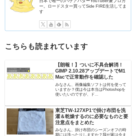
日本で唯一のハゲアバターYouTuber兼ブロガ
ー。ロードスター買ってSide FIRE生活してま
す
こちらも読まれています
【朗報！】ついに不具合解消！
GIMP 2.10.28アップデートでM1
Macで正常動作を確認した
みなさん、画像編集ソフトは何を使って
いますか？僕は今は本当はPhotoshopを
使いたいのですが、ド...
東芝TW-127XP1で掛け布団を洗
濯＆乾燥するのに必要なものと要
注意点をまとめた
みなさん、掛け布団のシーズンオフの時
期には洗ったりしますか？我が家は今ま