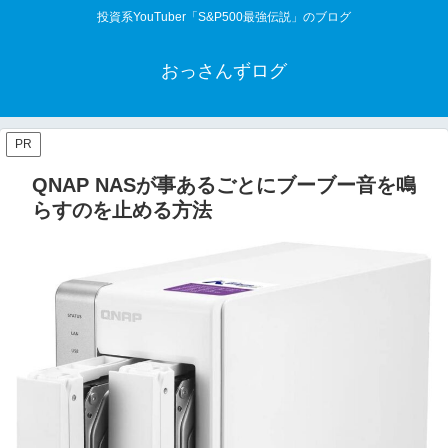
投資系YouTuber「S&P500最強伝説」のブログ
おっさんずログ
PR
QNAP NASが事あるごとにブーブー音を鳴
らすのを止める方法