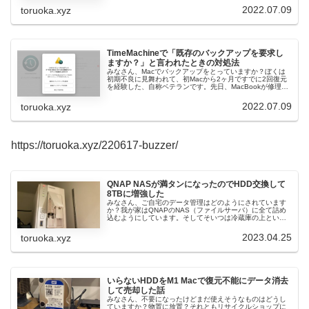
バックアップはQ...
2022.07.09
toruoka.xyz
TimeMachineで「既存のバックアップを要求し
ますか？」と言われたときの対処法
みなさん、Macでバックアップをとっていますか？ぼくは
初期不良に見舞われて、初Macから2ヶ月ですでに2回復元
を経験した、自称ベテランです。先日、MacBookが修理か
ら帰ってきた話を記事にしました。帰ってきたMacは初期
化されているので、...
2022.07.09
toruoka.xyz
https://toruoka.xyz/220617-buzzer/
QNAP NASが満タンになったのでHDD交換して
8TBに増強した
みなさん、ご自宅のデータ管理はどのようにされています
か？我が家はQNAPのNAS（ファイルサーバ）に全て詰め
込むようにしています。そしてそいつは冷蔵庫の上とい
う、最強のデッドスペースの有効利用に一役買っているの
です。この暖簾の奥にNASが隠...
2023.04.25
toruoka.xyz
いらないHDDをM1 Macで復元不能にデータ消去
して売却した話
みなさん、不要になったけどまだ使えそうなものはどうし
ていますか？物置に放置？それともリサイクルショップに