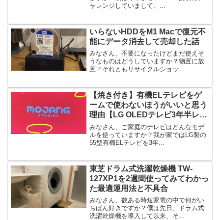
ャレンジしていまして、...
いらないHDDをM1 Macで復元不
能にデータ消去して売却した話
みなさん、不要になったけどまだ使えそ
うなものはどうしていますか？物置に放
置？それともリサイクルショッ...
【焼き付き】有機ELテレビをゲ
ームで使わないほうがいいと思う
理由【LG OLEDテレビ3年半レビ
ュー】
みなさん、ご家庭のテレビはどんなモデ
ルを使っていますか？我が家ではLG製の
55型有機ELテレビを3年...
東芝ドラム式洗濯乾燥機 TW-
127XP1を2週間使ってみてわかっ
た最適運用法と不具合
みなさん、数ある時短家電の中で何がい
ちばん好きですか？僕は先日、ドラム式
洗濯乾燥機を導入して以来、そ...