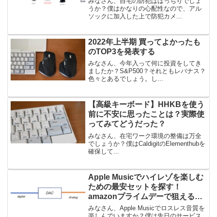
みなさん、自宅の防犯はばっちりでしょ
うか？僕はかなりの心配性なので、アル
ソックに加入した上で防犯カメ...
2022年上半期 買ってよかったも
のTOP3を発表する
みなさん、今年入って何に投資をしてき
ましたか？S&P500？それともレバナス？
色々とあるでしょう。し...
【高級キーボード】HHKBを使う
前に不安に思ったことは？実際使
ってみてどうだった？
みなさん、在宅ワーク環境の整備は万全
でしょうか？僕はCaldigitのElementhubを
確保して...
Apple Musicでハイレゾを楽しむ
ための最安セットを探す！
amazonプライムデーで狙えるも
の
みなさん、Apple Musicでロスレス音質を
楽しんでいますか？僕は先日のサービス