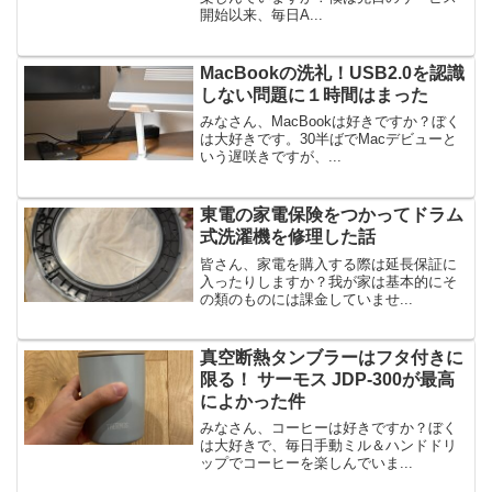
開始以来、毎日A...
MacBookの洗礼！USB2.0を認識
しない問題に１時間はまった
みなさん、MacBookは好きですか？ぼく
は大好きです。30半ばでMacデビューと
いう遅咲きですが、...
東電の家電保険をつかってドラム
式洗濯機を修理した話
皆さん、家電を購入する際は延長保証に
入ったりしますか？我が家は基本的にそ
の類のものには課金していませ...
真空断熱タンブラーはフタ付きに
限る！ サーモス JDP-300が最高
によかった件
みなさん、コーヒーは好きですか？ぼく
は大好きで、毎日手動ミル＆ハンドドリ
ップでコーヒーを楽しんでいま...