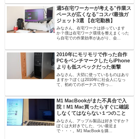
週5在宅ワーカーが考える”作業ス
ペースが広くなる”コスパ最強ガ
ジェット3選 【在宅勤務】
みなさん、在宅ワークは捗っています
か？僕は在宅ワーク環境を整えまくった
ら自宅での作業効率があがり、会...
2010年にモリモリで作った自作
PCをベンチマークしたらiPhone
よりも低スペックだった衝撃
みなさん、大切に使っているものはあり
ますか？ぼくは2010年に社会人になっ
て、初めてのボーナスで作っ...
M1 MacBookがまた不具合で入
院！M1 Mac買ったらすぐに確認
しなくてはならない１つのこと
みなさん、アップル製品は好きですか？
ぼくは大好きでした、つい最近ま
で・・・。M1 MacBookを購...