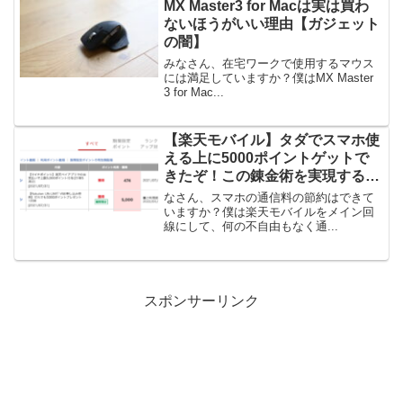
MX Master3 for Macは実は買わ
ないほうがいい理由【ガジェット
の闇】
みなさん、在宅ワークで使用するマウス
には満足していますか？僕はMX Master
3 for Mac...
【楽天モバイル】タダでスマホ使
える上に5000ポイントゲットで
きたぞ！この錬金術を実現する方
法
なさん、スマホの通信料の節約はできて
いますか？僕は楽天モバイルをメイン回
線にして、何の不自由もなく通...
スポンサーリンク