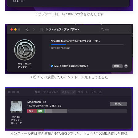
アップデート前。147.89GBの空きがあります
30分くらい放置したらインストール完了してました
インストール後は空き容量が147.49GBでした。ちょうど400MB消費した模様