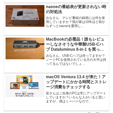
nasneの番組表が更新されない時
の対処法
みなさん、テレビ番組の録画には何を使
用していますか？我が家は10年ほど前か
らずっとnasneを愛用し...
MacBookの必需品！誰もレビュ
ーしなさそうな中華製USB-Cハ
ブ Dataluminus 8-in-1 を買って
みた
みなさん、USB-Cハブは持ってますか？
ノートPCを使用されている方の大半は持
ってるんではないでしょ...
macOS Ventura 13.4 が来た！ア
ップデートにかかる時間とストレ
ージ消費をチェックする
皆さんはご自身のPCは常にアップデート
していますか？いろんな人がいると思い
ますが、僕はミーハーなので...