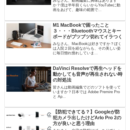
みなさん、動画編集に興味はあります
か？僕は半年前くらいからYouTubeに動
画をあげて、趣味の範囲で...
M1 MacBookで困ったこと
３・・・Bluetoothマウスとキー
ボードがブツブツ切れてイラつく
みなさん、MacBookは好きですか？ぼく
は入院２回を経ながらも、その美しい姿
に毎日惚れ惚れしていま...
DaVinci Resolveで再生ヘッドを
動かしても音声が再生されない時
の対処法
皆さんは動画編集でどのソフトを使って
いますか？日本では Adobe Premire Pro
と Ap...
【防犯できてる？】Googleが防
犯カメラ出したけどArlo Pro 2の
方が良いと思う理由