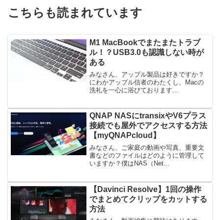
こちらも読まれています
M1 MacBookでまたまたトラブ
ル！？USB3.0も認識しない時が
ある
みなさん、アップル製品は好きですか？
にわかアップル信者のわたくし、Macの
洗礼を一心に浴びております...
QNAP NASにtransixやV6プラス
接続でも屋外でアクセスする方法
【myQNAPcloud】
みなさん、ご家庭の動画や写真、重要文
書などのファイルはどのように管理して
いますか？僕はNAS（Net...
【Davinci Resolve】1回の操作
でまとめてクリップをカットする
方法