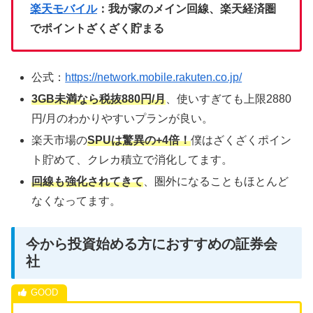
楽天モバイル
：我が家のメイン回線、楽天経済圏
でポイントざくざく貯まる
公式：
https://network.mobile.rakuten.co.jp/
3GB未満なら税抜880円/月
、使いすぎても上限2880
円/月のわかりやすいプランが良い。
楽天市場の
SPUは驚異の+4倍！
僕はざくざくポイン
ト貯めて、クレカ積立で消化してます。
回線も強化されてきて
、圏外になることもほとんど
なくなってます。
今から投資始める方におすすめの証券会
社