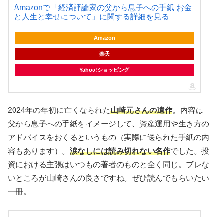
Amazonで「経済評論家の父から息子への手紙 お金
と人生と幸せについて」に関する詳細を見る
Amazon
楽天
Yahoo!ショッピング
2024年の年初に亡くなられた
山崎元さんの遺作
。内容は
父から息子への手紙をイメージして、資産運用や生き方の
アドバイスをおくるというもの（実際に送られた手紙の内
容もあります）。
涙なしには読み切れない名作
でした。投
資における主張はいつもの著者のものと全く同じ。ブレな
いところが山崎さんの良さですね。ぜひ読んでもらいたい
一冊。