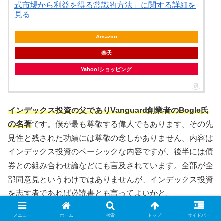
式市場から利益を得る常識的方法」に関する詳細を
見る
Amazon
楽天
Yahoo!ショッピング
インデックス投資の父でありVanguard創業者のBogle氏
の名著
です。僕が最も尊敬する偉人でもあります。その先
見性と残された功績には尊敬の念しかありません。内容は
インデックス投資のベーシックな内容ですが、後半には債
券との組み合わせ論などにも言及されています。全部が全
部同意見というわけではありませんが、インデックス投資
を志す者であれば必読書とも言ってよいかと。
メニュー
ホーム
検索
トップ
サイドバー