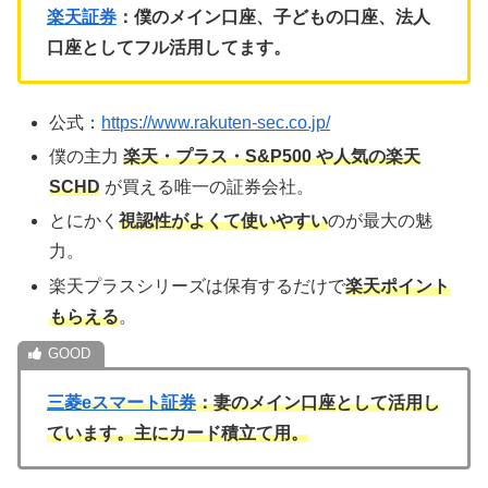
楽天証券
：僕のメイン口座、子どもの口座、法人
口座としてフル活用してます。
公式：
https://www.rakuten-sec.co.jp/
僕の主力
楽天・プラス・S&P500 や人気の楽天
SCHD
が買える唯一の証券会社。
とにかく
視認性がよくて使いやすい
のが最大の魅
力。
楽天プラスシリーズは保有するだけで
楽天ポイント
もらえる
。
三菱eスマート証券
：妻のメイン口座として活用し
ています。主にカード積立て用。