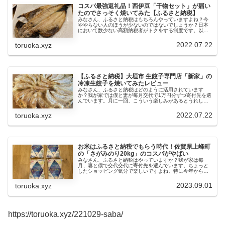
コスパ最強返礼品！西伊豆「干物セット」が届い
たのでさっそく焼いてみた【ふるさと納税】
みなさん、ふるさと納税はもちろんやっていますよね？今
ややらない人のほうが少ないのではないでしょうか？日本
において数少ない高額納税者がトクをする制度です。以前
に記事でも紹介したとおり、我が家では月に1万円ずつ夫婦
で交代交代に好きな寄付先を選ん...
2022.07.22
toruoka.xyz
【ふるさと納税】大垣市 生餃子専門店「新家」の
冷凍生餃子を焼いてみたレビュー
みなさん、ふるさと納税はどのように活用されています
か？我が家では僕と妻が毎月交代で1万円分ずつ寄付先を選
んでいます。月に一回、こういう楽しみがあるとうれしい
ですよね〜。数少ない、税金を多く納めた者が得する制度
ですから、今後も続けていってほし...
2022.07.22
toruoka.xyz
お米はふるさと納税でもらう時代！佐賀県上峰町
の「さがみのり20kg」のコスパがやばい
みなさん、ふるさと納税はやっていますか？我が家は毎
月、妻と僕で交代交代に寄付先を選んでいます。ちょっと
したショッピング気分で楽しいですよね。特に今年からよ
く利用しているのが「お米」です。今までは通販でお米を
買っていましたが、よくよく考えたら...
2023.09.01
toruoka.xyz
https://toruoka.xyz/221029-saba/