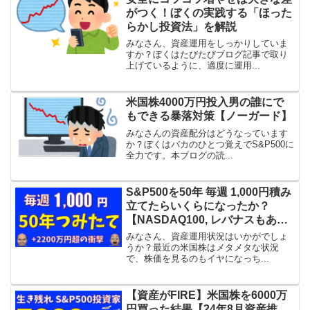
がつく！ぼくの実践する「ほった
らかし投資法」を解説
みなさん、資産運用をしっかりしていま
すか？ぼくはたびたびブログ記事で取り
上げているように、適度に運用...
米国株4000万円投入男の誰にで
もできる暴落対策【ノーガード】
みなさんの資産配分はどうなっています
か？ぼくはバカのひとつ覚えでS&P500に
全力です。本ブログの読...
S&P500を50年 毎週 1,000円積み
立てたらいくらになったか？
【NASDAQ100, レバナスもある
よ】
みなさん、資産運用状況はいかがでしょ
うか？最近の米国株はメタメタな状況
で、株価を見るのもイヤになっち...
【資産がFIRE】米国株を6000万
円買った結果【24年8月資産推