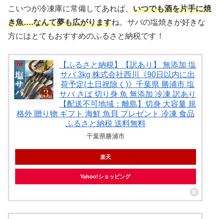
こいつが冷凍庫に常備してあれば、
いつでも酒を片手に焼
き魚….なんて夢も広がります
ね。サバの塩焼きが好きな
方にはとてもおすすめのふるさと納税です！
【ふるさと納税】【訳あり】 無添加 塩
サバ 3kg 株式会社西川《90日以内に出
荷予定(土日祝除く)》千葉県 勝浦市 塩
サバ さば 切り身 魚 無添加 冷凍 訳あり
【配送不可地域：離島】切身 大容量 規
格外 贈り物 ギフト 海鮮 魚貝 プレゼント 冷凍 食品
ふるさと納税 送料無料
千葉県勝浦市
楽天
Yahoo!ショッピング