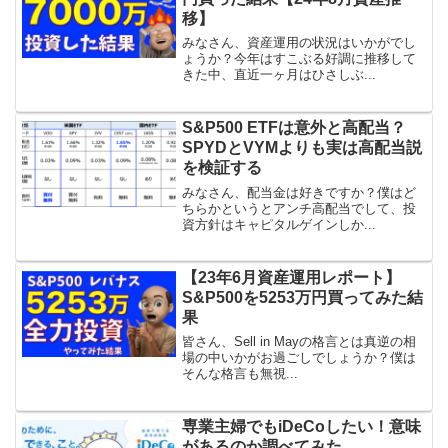
移】
みなさん、資産運用の状況はいかがでし
ょうか？今年はすこぶる好調に推移して
きた中、直近一ヶ月はひさしぶ...
S&P500 ETFは意外と高配当？
SPYDとVYMよりも実は高配当説
を検証する
みなさん、配当金は好きですか？僕はど
ちらかというとアンチ高配当でして、投
資方針はキャピタルゲインしか...
【23年6月資産運用レポート】
S&P500を5253万円買ってみた結
果
皆さん、Sell in Mayの格言とは真逆の相
場の中いかがお過ごしでしょうか？僕は
そんな格言も無視...
専業主婦でもiDeCoしたい！意味
があるのか調べてみた