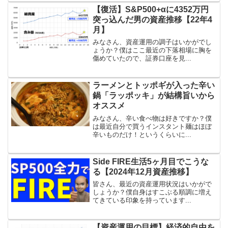
【復活】S&P500+αに4352万円
突っ込んだ男の資産推移【22年4
月】
みなさん、資産運用の調子はいかがでし
ょうか？僕はここ最近の下落相場に胸を
傷めていたので、証券口座を見...
ラーメンとトッポギが入った辛い
鍋「ラッポッキ」が結構旨いから
オススメ
みなさん、辛い食べ物は好きですか？僕
は最近自分で買うインスタント麺はほぼ
辛いものだけ！というくらいに...
Side FIRE生活5ヶ月目でこうな
る【2024年12月資産推移】
皆さん、最近の資産運用状況はいかがで
しょうか？僕自身はすこぶる順調に増え
てきている印象を持っています...
【資産運用の目標】経済的自由を