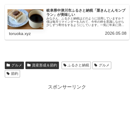
岐阜県中津川市ふるさと納税「栗きんとんモンブ
ラン」が美味しい
みなさん、ふるさと納税はどのように活用していますか？
僕は毎月リマインダーを入れて、今年の枠を意識しながら
少しずつ寄付をするようにしています。一気に年末に消化
しようとしても困りますし。今回は「お菓子を食べる時間
が一番幸せ」という妻へのプレゼン...
2026.05.08
toruoka.xyz
グルメ
資産形成＆節約
ふるさと納税
グルメ
節約
スポンサーリンク