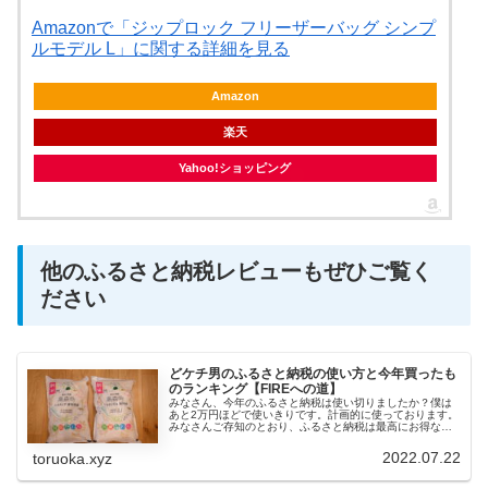
Amazonで「ジップロック フリーザーバッグ シンプ
ルモデル L」に関する詳細を見る
Amazon
楽天
Yahoo!ショッピング
他のふるさと納税レビューもぜひご覧く
ださい
どケチ男のふるさと納税の使い方と今年買ったも
のランキング【FIREへの道】
みなさん、今年のふるさと納税は使い切りましたか？僕は
あと2万円ほどで使いきりです。計画的に使っております。
みなさんご存知のとおり、ふるさと納税は最高にお得な制
度です。実質負担2000円で肉や魚、米などいろんなものを
いただける激アツさを理解し...
2022.07.22
toruoka.xyz