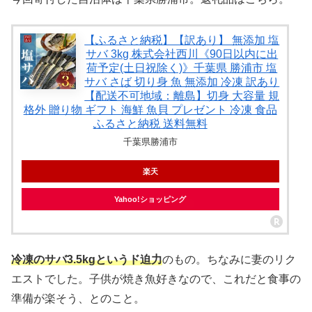
【ふるさと納税】【訳あり】 無添加 塩
サバ 3kg 株式会社西川《90日以内に出
荷予定(土日祝除く)》千葉県 勝浦市 塩
サバ さば 切り身 魚 無添加 冷凍 訳あり
【配送不可地域：離島】切身 大容量 規
格外 贈り物 ギフト 海鮮 魚貝 プレゼント 冷凍 食品
ふるさと納税 送料無料
千葉県勝浦市
楽天
Yahoo!ショッピング
冷凍のサバ3.5kgというド迫力
のもの。ちなみに妻のリク
エストでした。子供が焼き魚好きなので、これだと食事の
準備が楽そう、とのこと。