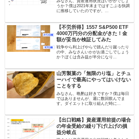
みなさん、資産運用状況はいかがでしょ
うか？僕は2021年末まではすこぶる快調
に推移していたのですが、...
【不労所得】1557 S&P500 ETF
4000万円分の分配金がきた！金
額が妥当か検証してみた
戦争やら利上げやらで踏んだり蹴ったり
の中、みなさんいかがお過ごしでしょう
か？ぼくは含み益が半分になり...
山芳製菓の「無限のり塩」とチュ
ーハイで最高にやってはいけない
ことをする
みなさん、晩酌は好きですか？僕は毎日
ではありませんが、週に数回飲んでま
す。ダイエットに取り組んだ時に...
【出口戦略】資産運用前提の場合
の年金受給の繰り下げ/上げの損
益分岐点