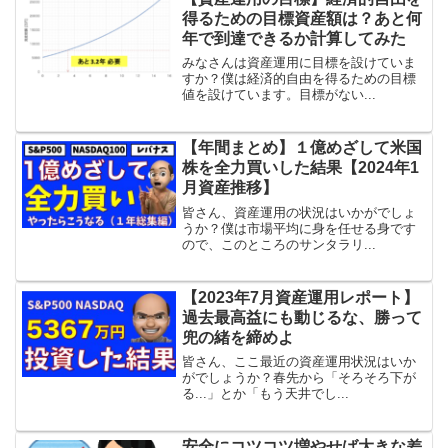
得るための目標資産額は？あと何
年で到達できるか計算してみた
みなさんは資産運用に目標を設けていま
すか？僕は経済的自由を得るための目標
値を設けています。目標がない...
【年間まとめ】１億めざして米国
株を全力買いした結果【2024年1
月資産推移】
皆さん、資産運用の状況はいかがでしょ
うか？僕は市場平均に身を任せる身です
ので、このところのサンタラリ...
【2023年7月資産運用レポート】
過去最高益にも動じるな、勝って
兜の緒を締めよ
皆さん、ここ最近の資産運用状況はいか
がでしょうか？春先から「そろそろ下が
る...」とか「もう天井でし...
安全にコツコツ増やせば大きな差