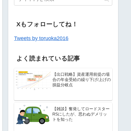
Xもフォローしてね！
Tweets by toruoka2016
よく読まれている記事
【出口戦略】資産運用前提の場
合の年金受給の繰り下げ/上げの
損益分岐点
【雑談】奮発してロードスター
RSにしたが、思わぬデメリッ
トを知った