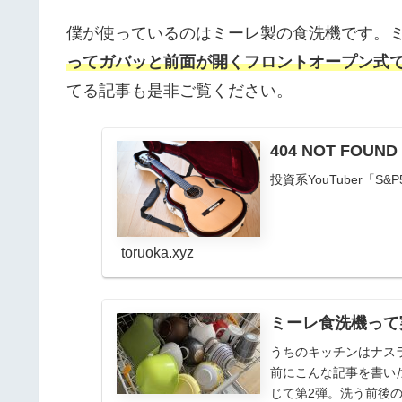
僕が使っているのはミーレ製の食洗機です。
ってガバッと前面が開くフロントオープン式
てる記事も是非ご覧ください。
404 NOT FOU
投資系YouTuber「S
toruoka.xyz
ミーレ食洗機って
うちのキッチンはナス
前にこんな記事を書い
じて第2弾。洗う前後