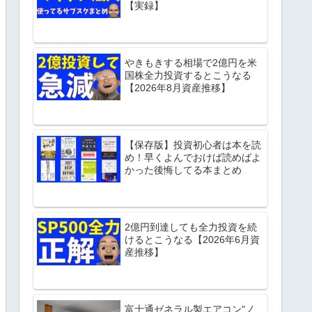
【実録】
やきもきする相場で2億円を米
国株全力投資するとこうなる
【2026年8月資産推移】
【保存版】投資初心者は本を読
め！早くよんでおけば読めばよ
かった後悔してる本まとめ
2億円到達しても全力投資を続
けるとこうなる【2026年6月資
産推移】
富士通ゼネラル製エアコン"ノ