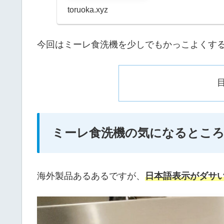
みました。※なお、洗う.
toruoka.xyz
今回はミーレ食洗機を少しでもかっこよくす
ミーレ食洗機の気になるとこ
海外製品あるあるですが、
日本語表示がダサ