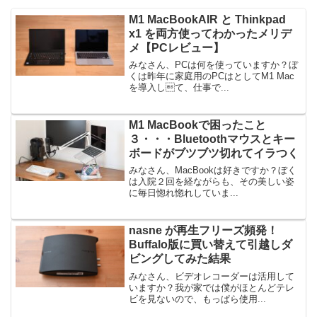
M1 MacBookAIR と Thinkpad
x1 を両方使ってわかったメリデ
メ【PCレビュー】
みなさん、PCは何を使っていますか？ぼ
くは昨年に家庭用のPCはとしてM1 Mac
を導入して、仕事で...
M1 MacBookで困ったこと
３・・・Bluetoothマウスとキー
ボードがブツブツ切れてイラつく
みなさん、MacBookは好きですか？ぼく
は入院２回を経ながらも、その美しい姿
に毎日惚れ惚れしていま...
nasne が再生フリーズ頻発！
Buffalo版に買い替えて引越しダ
ビングしてみた結果
みなさん、ビデオレコーダーは活用して
いますか？我が家では僕がほとんどテレ
ビを見ないので、もっぱら使用...