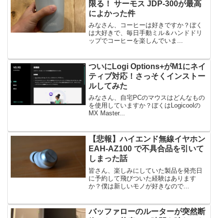
限る！ サーモス JDP-300が最高
によかった件
みなさん、コーヒーは好きですか？ぼく
は大好きで、毎日手動ミル＆ハンドドリ
ップでコーヒーを楽しんでいま...
ついにLogi Options+がM1にネイ
ティブ対応！さっそくインストー
ルしてみた
みなさん、自宅PCのマウスはどんなもの
を使用していますか？ぼくはLogicoolの
MX Master...
【悲報】ハイエンド無線イヤホン
EAH-AZ100 で不具合品を引いて
しまった話
皆さん、楽しみにしていた製品を発売日
に予約して飛びついた経験はあります
か？僕は新しいモノが好きなので...
バッファローのルーターが突然断