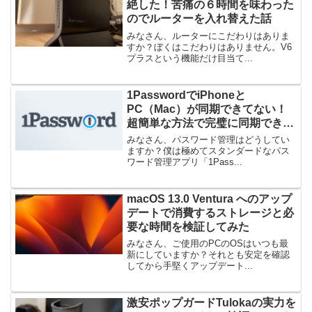
絶した！苦痛の６時間を味わった
のでルーターを入れ替えた話
みなさん、ルーターにこだわりはありま
すか？ぼくはこだわりはありません。V6
プラスという機能だけ目当て...
1PasswordでiPhoneと
PC（Mac）が同期できてない！
超簡単な方法で完璧に同期できた
話
みなさん、パスワード管理はどうしてい
ますか？僕は極めてスタンダードなパス
ワード管理アプリ「1Pass...
macOS 13.0 Ventura へのアップ
デートで消費するストレージと必
要な時間を検証してみた
みなさん、ご使用のPCのOSはいつも最
新にしていますか？それとも安定を確認
してから手堅くアップデート...
激安ポップガードTulokaの実力を