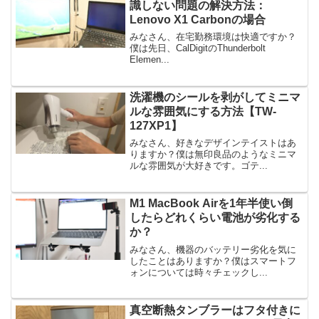
識しない問題の解決方法：
Lenovo X1 Carbonの場合
みなさん、在宅勤務環境は快適ですか？
僕は先日、CalDigitのThunderbolt
Elemen...
洗濯機のシールを剥がしてミニマ
ルな雰囲気にする方法【TW-
127XP1】
みなさん、好きなデザインテイストはあ
りますか？僕は無印良品のようなミニマ
ルな雰囲気が大好きです。ゴテ...
M1 MacBook Airを1年半使い倒
したらどれくらい電池が劣化する
か？
みなさん、機器のバッテリー劣化を気に
したことはありますか？僕はスマートフ
ォンについては時々チェックし...
真空断熱タンブラーはフタ付きに