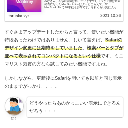
みなさん、Apple信仰は捗っていますでしょうか？僕は最近
発表になったMacBook Proはグッとこらえて、M1
MacBook Air で10年戦う所存です。それくらい気に入って
ます（初期不良x2回はやめてほしかったけど）。21年10
月...
2021.10.26
toruoka.xyz
すぐさまアップデートしたからと言って、使いたい機能が
特段あったわけではありません。しいて言えば、
Safariの
デザイン変更には期待をしていました
。
検索バーとタブが
並べて表示されてコンパクトになるという仕様
です。ミニ
マリスト気質の方なら試してみたい機能ですよね。
しかしながら、更新後にSafariを開いても以前と同じ表示
のままでがっかり、、、。
どうやったらあのかっこいい表示にできるん
だろう・・・
ぼく