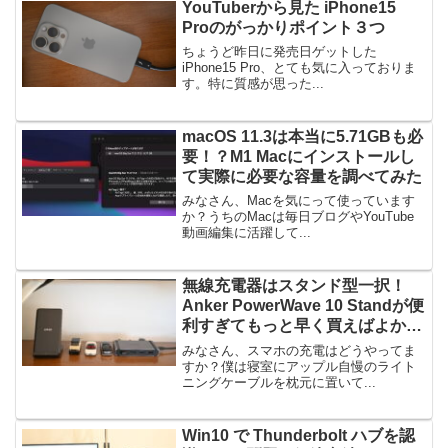
YouTuberから見た iPhone15
Proのがっかりポイント３つ
ちょうど昨日に発売日ゲットした
iPhone15 Pro、とても気に入っておりま
す。特に質感が思った...
macOS 11.3は本当に5.71GBも必
要！？M1 Macにインストールし
て実際に必要な容量を調べてみた
みなさん、Macを気にって使っています
か？うちのMacは毎日ブログやYouTube
動画編集に活躍して...
無線充電器はスタンド型一択！
Anker PowerWave 10 Standが便
利すぎてもっと早く買えばよかっ
た
みなさん、スマホの充電はどうやってま
すか？僕は寝室にアップル自慢のライト
ニングケーブルを枕元に置いて...
Win10 で Thunderbolt ハブを認