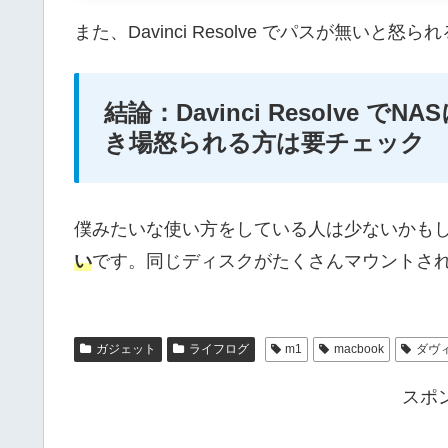
また、Davinci Resolve でパスが無い
結論：Davinci Resolve 
き場怒られる方は要チェック
僕みたいな使い方をしている人は少ないかも
い
です。同じディスクがたくさんマウントさ
ガジェット
ライフログ
m1
macbook
ダヴ
スポ