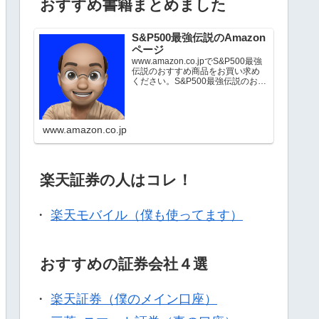
おすすめ書籍まとめました
S&P500最強伝説のAmazon
ページ
www.amazon.co.jpでS&P500最強
伝説のおすすめ商品をお買い求め
ください。S&P500最強伝説のお気
に入り商品について詳しくはこち
ら。
www.amazon.co.jp
楽天証券の人はコレ！
・
楽天モバイル（僕も使ってます）
おすすめの証券会社４選
・
楽天証券（僕のメイン口座）