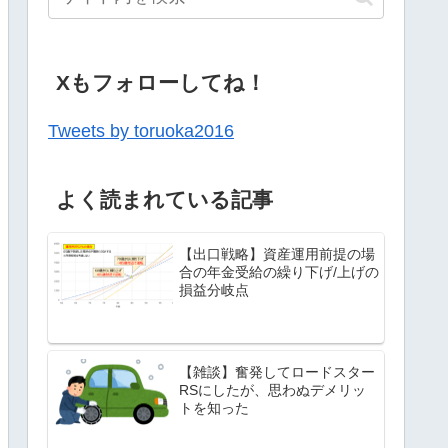
Xもフォローしてね！
Tweets by toruoka2016
よく読まれている記事
【出口戦略】資産運用前提の場
合の年金受給の繰り下げ/上げの
損益分岐点
【雑談】奮発してロードスター
RSにしたが、思わぬデメリッ
トを知った