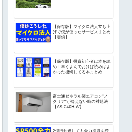
【保存版】マイクロ法人立ち上
げで僕が使ったサービスまとめ
【実録】
【保存版】投資初心者は本を読
め！早くよんでおけば読めばよ
かった後悔してる本まとめ
富士通ゼネラル製エアコン"ノ
クリア"が冷えない時の対処法
【AS-C40H-W】
2億円到達しても全力投資を続