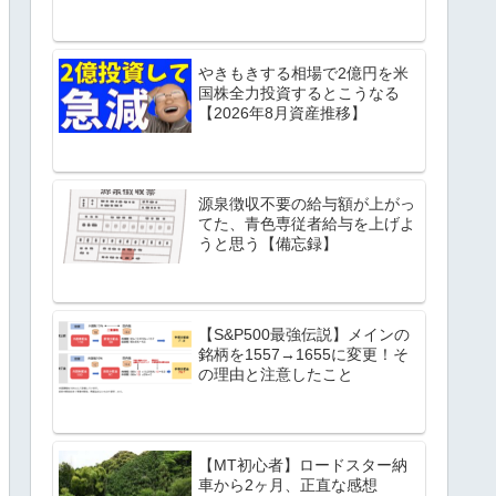
やきもきする相場で2億円を米
国株全力投資するとこうなる
【2026年8月資産推移】
源泉徴収不要の給与額が上がっ
てた、青色専従者給与を上げよ
うと思う【備忘録】
【S&P500最強伝説】メインの
銘柄を1557→1655に変更！そ
の理由と注意したこと
【MT初心者】ロードスター納
車から2ヶ月、正直な感想