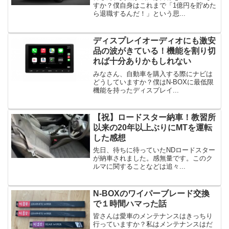
すか？僕自身はこれまで「1億円を貯めた
ら退職するんだ！」という思...
ディスプレイオーディオにも激安
品の波がきている！機能を割り切
れば十分ありかもしれない
みなさん、自動車を購入する際にナビは
どうしていますか？僕はN-BOXに最低限
機能を持ったディスプレイ...
【祝】ロードスター納車！教習所
以来の20年以上ぶりにMTを運転
した感想
先日、待ちに待っていたNDロードスター
が納車されました。感無量です。このク
ルマに関することなどは追々...
N-BOXのワイパーブレード交換
で１時間ハマった話
皆さんは愛車のメンテナンスはきっちり
行っていますか？私はメンテナンスはだ