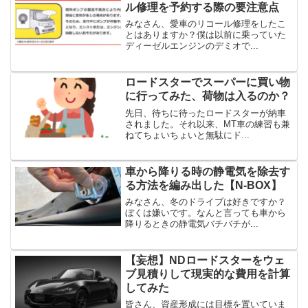
ル修理を予約する際の要注意点
みなさん、愛車のリコール修理をしたこ
とはありますか？僕は以前に乗っていた
ディーゼルエンジンのデミオで...
ロードスターでスーパーに買い物
に行ってみた、荷物は入るのか？
先日、待ちに待ったロードスターが納車
されました。それ以来、MT車の練習も兼
ねてちょいちょいと無駄にド...
車から降りる時の静電気を除去す
る方法を編み出した【N-BOX】
みなさん、冬のドライブは好きですか？
ぼくは嫌いです。なんと言っても車から
降りるときの静電気バチバチが...
【妄想】NDロードスターをウェ
ブ見積りして現実的な費用を計算
してみた
皆さん、資産形成には目標を置いていま