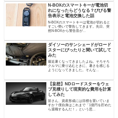
N-BOXのスマートキーが電池切
れになったらどうなる？びびる警
告表示と電池交換した話
N-BOXのスマートキーは電池が切れると
すごい勢いで警告してきます。先日、突
然N-BOXから警告音が...
ダイソーのサンシェードがロード
スターにぴったりと聞いて試して
みた
最近暑くなってきましたよね。そろそろ
クルマに乗り込むときに、暑さを感じる
ようになってきました。そんな...
【妄想】NDロードスターをウェ
ブ見積りして現実的な費用を計算
してみた
皆さん、資産形成には目標を置いていま
すか？僕自身はこれまで「1億円を貯めた
ら退職するんだ！」という思...