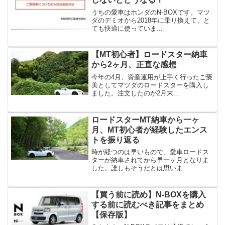
うちの愛車はホンダのN-BOXです。マツ
ダのデミオから2018年に乗り換えて、と
ても快適に使っていま...
【MT初心者】ロードスター納車
から2ヶ月、正直な感想
今年の4月、資産運用が上手く行ったご褒
美としてマツダのロードスターを購入し
ました。注文したのが2月末...
ロードスターMT納車から一ヶ
月、MT初心者が経験したエンス
トを振り返る
時が経つのは早いもので、愛車ロードス
ターが納車されてから早一ヶ月となりま
した。誰しもそうだとは思いま...
【買う前に読め】N-BOXを購入
する前に読むべき記事をまとめ
【保存版】