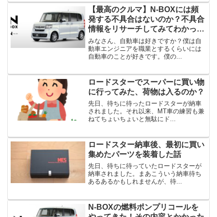
【最高のクルマ】N-BOXには頻
発する不具合はないのか？不具合
情報をリサーチしてみてわかった
こと
みなさん、自動車は好きですか？僕は自
動車エンジニアを職業とするくらいには
自動車のことが好きです。僕の...
ロードスターでスーパーに買い物
に行ってみた、荷物は入るのか？
先日、待ちに待ったロードスターが納車
されました。それ以来、MT車の練習も兼
ねてちょいちょいと無駄にド...
ロードスター納車後、最初に買い
集めたパーツを装着した話
先日、待ちに待っていたロードスターが
納車されました。まあこういう納車待ち
あるあるかもしれませんが、待...
N-BOXの燃料ポンプリコールを
やってきた！その内容とかかった