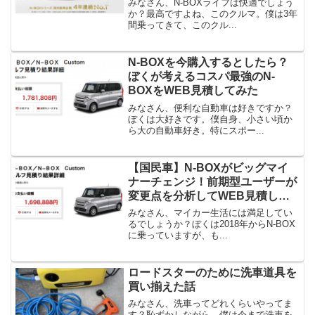
みなさん、N-BOXライフは快適でしょう
か？最高ですよね、このクルマ。僕は3年
間乗ってきて、このクル...
N-BOXを今購入するとしたら？
ぼくが考えるコスパ最強のN-
BOXをWEB見積してみた
みなさん、便利な自動車は好きですか？
ぼくは大好きです。僕自身、小さい頃か
ら大の自動車好き。特にスポー...
【国民車】N-BOXがビッグマイ
ナーチェンジ！前期型ユーザーが
変更点を分析してWEB見積して
みた【結果公開】
みなさん、マイカー生活には満足してい
るでしょうか？ぼくは2018年からN-BOX
に乗っていますが、も...
ロードスターのために洗車道具を
買い揃えた話
みなさん、洗車ってどれくらいやってま
す？恥ずかしながら、僕は今まで洗車を