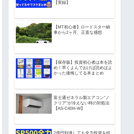
【実録】
【MT初心者】ロードスター納
車から2ヶ月、正直な感想
【保存版】投資初心者は本を読
め！早くよんでおけば読めばよ
かった後悔してる本まとめ
富士通ゼネラル製エアコン"ノ
クリア"が冷えない時の対処法
【AS-C40H-W】
2億円到達しても全力投資を続