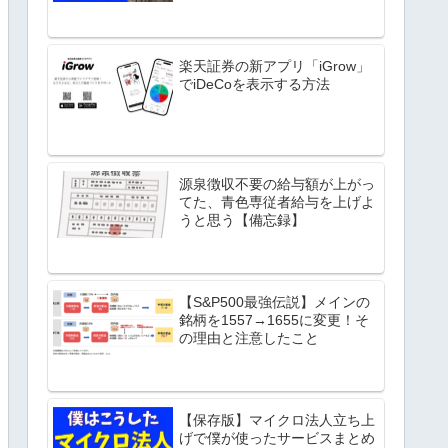
楽天証券の新アプリ「iGrow」
でiDeCoを表示する方法
源泉徴収不要の給与額が上がっ
てた、青色専従者給与を上げよ
うと思う【備忘録】
【S&P500最強伝説】メインの
銘柄を1557→1655に変更！そ
の理由と注意したこと
【保存版】マイクロ法人立ち上
げで僕が使ったサービスまとめ