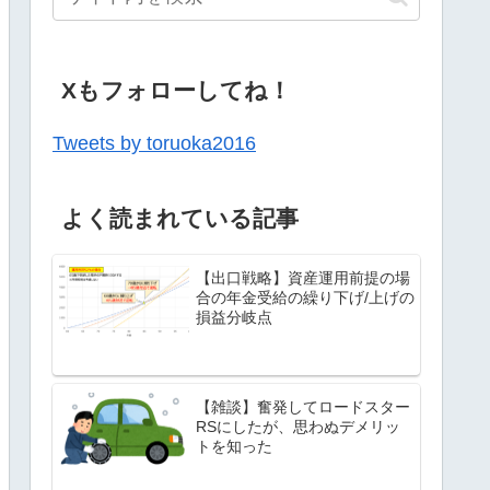
Xもフォローしてね！
Tweets by toruoka2016
よく読まれている記事
【出口戦略】資産運用前提の場
合の年金受給の繰り下げ/上げの
損益分岐点
【雑談】奮発してロードスター
RSにしたが、思わぬデメリッ
トを知った