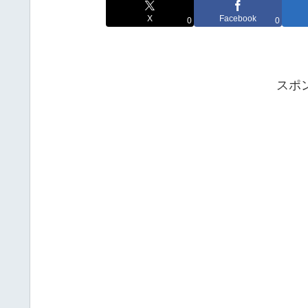
X
Facebook
0
0
スポ