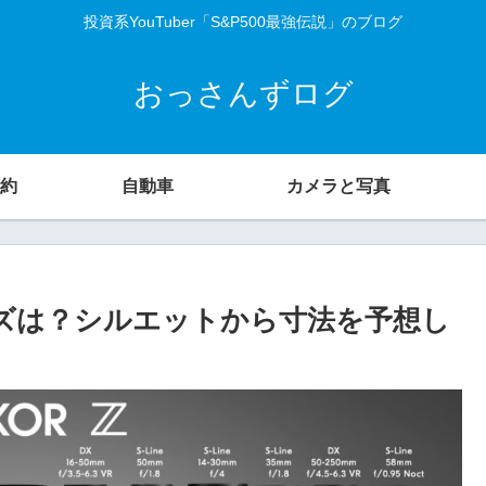
投資系YouTuber「S&P500最強伝説」のブログ
おっさんずログ
約
自動車
カメラと写真
ズは？シルエットから寸法を予想し