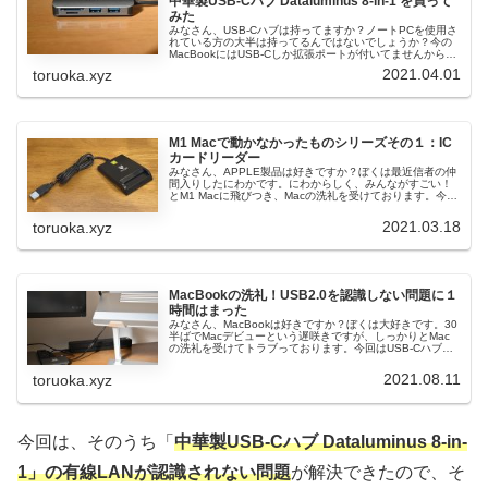
中華製USB-Cハブ Dataluminus 8-in-1 を買って
みた
みなさん、USB-Cハブは持ってますか？ノートPCを使用さ
れている方の大半は持ってるんではないでしょうか？今の
MacBookにはUSB-Cしか拡張ポートが付いてませんから、
ほぼ必需品ですよね。Macを初めてポチった僕としても準
2021.04.01
toruoka.xyz
備しなくてはな...
M1 Macで動かなかったものシリーズその１：IC
カードリーダー
みなさん、APPLE製品は好きですか？ぼくは最近信者の仲
間入りしたにわかです。にわからしく、みんながすごい！
とM1 Macに飛びつき、Macの洗礼を受けております。今日
はそのうちの１つを共有させてください。※褒めることは
書いてないですが、M...
2021.03.18
toruoka.xyz
MacBookの洗礼！USB2.0を認識しない問題に１
時間はまった
みなさん、MacBookは好きですか？ぼくは大好きです。30
半ばでMacデビューという遅咲きですが、しっかりとMac
の洗礼を受けてトラブっております。今回はUSB-Cハブ経
由で動かそうとしていたものがことごとく動かずハマりま
した。その話を共...
2021.08.11
toruoka.xyz
今回は、そのうち「
中華製USB-Cハブ Dataluminus 8-in-
1」の有線LANが認識されない問題
が解決できたので、そ