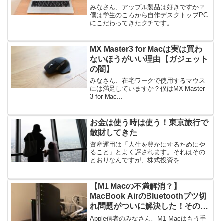
みなさん、アップル製品は好きですか？
僕は学生のころから自作デスクトップPC
にこだわってきたクチです。...
MX Master3 for Macは実は買わ
ないほうがいい理由【ガジェット
の闇】
みなさん、在宅ワークで使用するマウス
には満足していますか？僕はMX Master
3 for Mac...
お金は使う時は使う！東京旅行で
散財してきた
資産運用は「人生を豊かにするためにや
ること」とよく評されます。それはその
とおりなんですが、株式投資を...
【M1 Macの不満解消？】
MacBook AirのBluetoothブツ切
れ問題がついに解決した！その方
法
Apple信者のみなさん、M1 Macはもう手