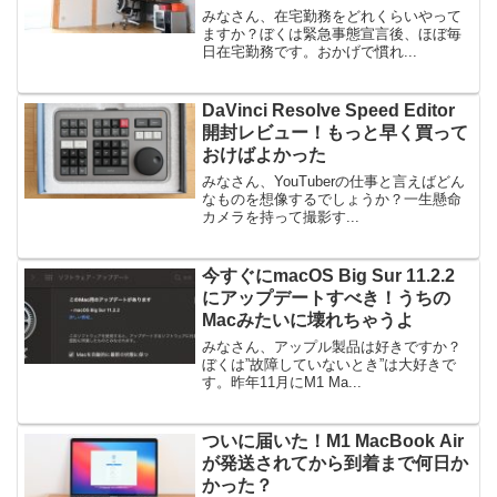
みなさん、在宅勤務をどれくらいやって
ますか？ぼくは緊急事態宣言後、ほぼ毎
日在宅勤務です。おかげで慣れ...
DaVinci Resolve Speed Editor
開封レビュー！もっと早く買って
おけばよかった
みなさん、YouTuberの仕事と言えばどん
なものを想像するでしょうか？一生懸命
カメラを持って撮影す...
今すぐにmacOS Big Sur 11.2.2
にアップデートすべき！うちの
Macみたいに壊れちゃうよ
みなさん、アップル製品は好きですか？
ぼくは”故障していないとき”は大好きで
す。昨年11月にM1 Ma...
ついに届いた！M1 MacBook Air
が発送されてから到着まで何日か
かった？