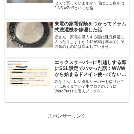
セスで買っていますか？僕はここ数年は
JINSやZoffといった格...
東電の家電保険をつかってドラム
式洗濯機を修理した話
皆さん、家電を購入する際は延長保証に
入ったりしますか？我が家は基本的にそ
の類のものには課金していませ...
エックスサーバーに引越しする際
にSSL設定でハマった話：WWW
から始まるドメイン使ってないの
にどう設定するか？
みなさん、レンタルサーバーを借りたこ
とはありますか？本ブログのように
WordPressで個人ブログを...
スポンサーリンク