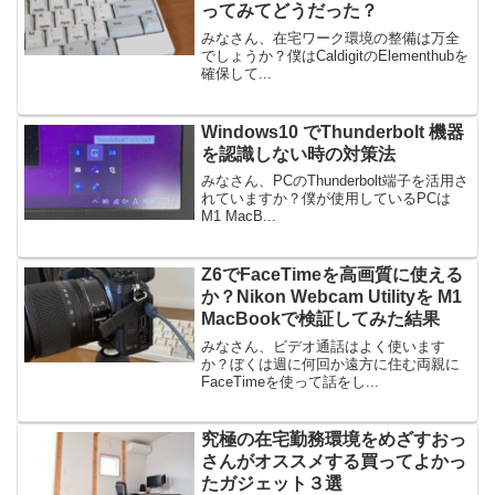
ってみてどうだった？
みなさん、在宅ワーク環境の整備は万全
でしょうか？僕はCaldigitのElementhubを
確保して...
Windows10 でThunderbolt 機器
を認識しない時の対策法
みなさん、PCのThunderbolt端子を活用さ
れていますか？僕が使用しているPCは
M1 MacB...
Z6でFaceTimeを高画質に使える
か？Nikon Webcam Utilityを M1
MacBookで検証してみた結果
みなさん、ビデオ通話はよく使います
か？ぼくは週に何回か遠方に住む両親に
FaceTimeを使って話をし...
究極の在宅勤務環境をめざすおっ
さんがオススメする買ってよかっ
たガジェット３選