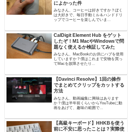
によかった件
みなさん、コーヒーは好きですか？ぼく
は大好きで、毎日手動ミル＆ハンドドリ
ップでコーヒーを楽しんでいま...
CalDigit Element Hub をゲット
したぞ！M1 MacやWindowsで問
題なく使えるか検証してみた
みなさん、MacBookのお供にハブを使用
していますか？僕はこれまで安物を買っ
てMacを故障させたり...
【Davinci Resolve】1回の操作
でまとめてクリップをカットする
方法
みなさん、動画編集に興味はあります
か？僕は半年前くらいからYouTubeに動
画をあげて、趣味の範囲で...
【高級キーボード】HHKBを使う
前に不安に思ったことは？実際使