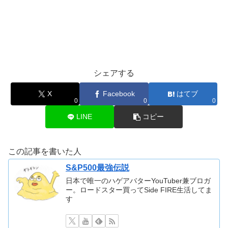
シェアする
X
Facebook
はてブ
0
0
0
LINE
コピー
この記事を書いた人
S&P500最強伝説
日本で唯一のハゲアバターYouTuber兼ブロガ
ー。ロードスター買ってSide FIRE生活してま
す