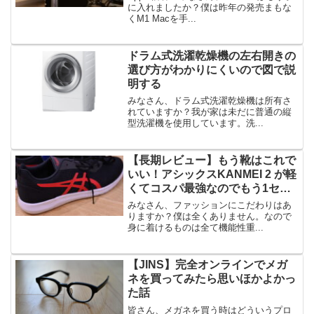
に入れましたか？僕は昨年の発売まもな
くM1 Macを手...
ドラム式洗濯乾燥機の左右開きの
選び方がわかりにくいので図で説
明する
みなさん、ドラム式洗濯乾燥機は所有さ
れていますか？我が家は未だに普通の縦
型洗濯機を使用しています。洗...
【長期レビュー】もう靴はこれで
いい！アシックスKANMEI 2 が軽
くてコスパ最強なのでもう1セッ
ト買った話
みなさん、ファッションにこだわりはあ
りますか？僕は全くありません。なので
身に着けるものは全て機能性重...
【JINS】完全オンラインでメガ
ネを買ってみたら思いほかよかっ
た話
皆さん、メガネを買う時はどういうプロ