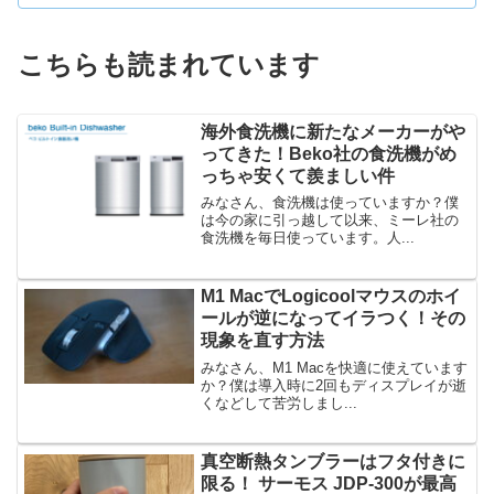
こちらも読まれています
海外食洗機に新たなメーカーがや
ってきた！Beko社の食洗機がめ
っちゃ安くて羨ましい件
みなさん、食洗機は使っていますか？僕
は今の家に引っ越して以来、ミーレ社の
食洗機を毎日使っています。人...
M1 MacでLogicoolマウスのホイ
ールが逆になってイラつく！その
現象を直す方法
みなさん、M1 Macを快適に使えています
か？僕は導入時に2回もディスプレイが逝
くなどして苦労しまし...
真空断熱タンブラーはフタ付きに
限る！ サーモス JDP-300が最高