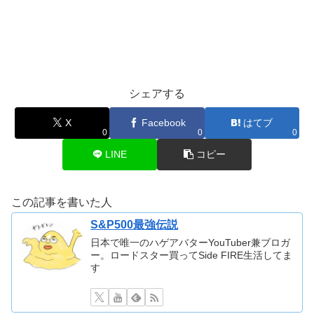
シェアする
X
Facebook
はてブ
0
0
0
LINE
コピー
この記事を書いた人
S&P500最強伝説
日本で唯一のハゲアバターYouTuber兼ブロガ
ー。ロードスター買ってSide FIRE生活してま
す