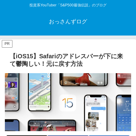
投資系YouTuber「S&P500最強伝説」のブログ
おっさんずログ
PR
【iOS15】Safariのアドレスバーが下に来
て鬱陶しい！元に戻す方法