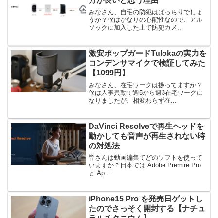
方が良いと思う理由
みなさん、自宅の防犯はばっちりでしょ
うか？僕はかなりの心配性なので、アル
ソックに加入した上で防犯カメ...
激安ポップガードTulokaの実力を
コンデンサマイクで検証してみた
【1099円】
みなさん、在宅ワークは捗ってますか？
僕は人事異動で週5から週3在宅ワークに
なりましたが、相変わらず在...
DaVinci Resolveで再生ヘッドを
動かしても音声が再生されない時
の対処法
皆さんは動画編集でどのソフトを使って
いますか？日本では Adobe Premire Pro
と Ap...
iPhone15 Pro を発売日ゲットし
たのでさっそく開封する【ナチュ