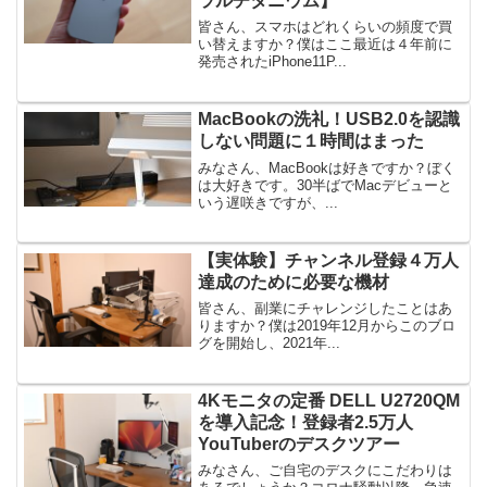
ラルチタニウム】
皆さん、スマホはどれくらいの頻度で買
い替えますか？僕はここ最近は４年前に
発売されたiPhone11P...
MacBookの洗礼！USB2.0を認識
しない問題に１時間はまった
みなさん、MacBookは好きですか？ぼく
は大好きです。30半ばでMacデビューと
いう遅咲きですが、...
【実体験】チャンネル登録４万人
達成のために必要な機材
皆さん、副業にチャレンジしたことはあ
りますか？僕は2019年12月からこのブロ
グを開始し、2021年...
4Kモニタの定番 DELL U2720QM
を導入記念！登録者2.5万人
YouTuberのデスクツアー
みなさん、ご自宅のデスクにこだわりは