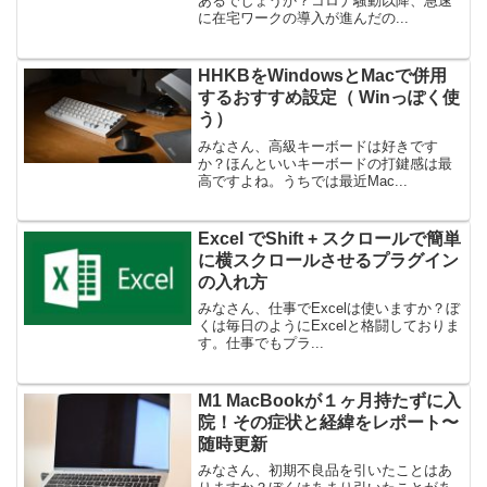
あるでしょうか？コロナ騒動以降、急速
に在宅ワークの導入が進んだの...
HHKBをWindowsとMacで併用
するおすすめ設定（ Winっぽく使
う）
みなさん、高級キーボードは好きです
か？ほんといいキーボードの打鍵感は最
高ですよね。うちでは最近Mac...
Excel でShift + スクロールで簡単
に横スクロールさせるプラグイン
の入れ方
みなさん、仕事でExcelは使いますか？ぼ
くは毎日のようにExcelと格闘しておりま
す。仕事でもプラ...
M1 MacBookが１ヶ月持たずに入
院！その症状と経緯をレポート〜
随時更新
みなさん、初期不良品を引いたことはあ