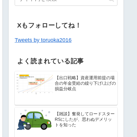
Xもフォローしてね！
Tweets by toruoka2016
よく読まれている記事
【出口戦略】資産運用前提の場
合の年金受給の繰り下げ/上げの
損益分岐点
【雑談】奮発してロードスター
RSにしたが、思わぬデメリッ
トを知った