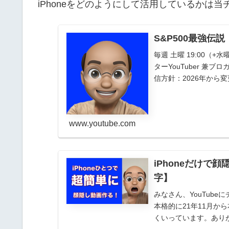
iPhoneをどのようにして活用しているかは
S&P500最強伝説
毎週 土曜 19:00
ターYouTuber 
信方針：2026年から
か...
www.youtube.com
iPhoneだけ
字】
みなさん、YouTub
本格的に21年11月か
くいっています。ありが