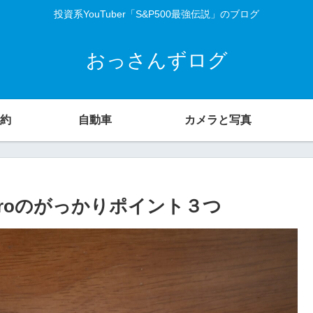
投資系YouTuber「S&P500最強伝説」のブログ
おっさんずログ
約
自動車
カメラと写真
15 Proのがっかりポイント３つ