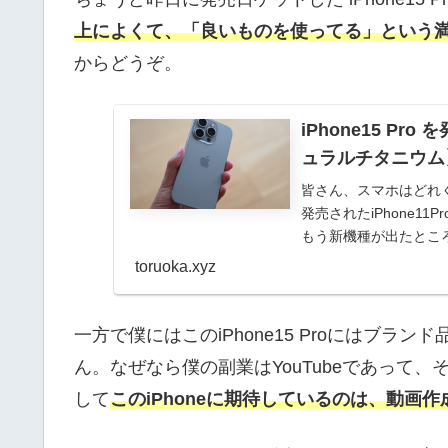
上によくて、「良いものを使ってる」という
からどうぞ。
iPhone15 
ュラルチタニウム
皆さん、スマホはどれ
発売されたiPhone1
もう新機種が出たとこ
本的に満足し...
toruoka.xyz
一方で僕にはこのiPhone15 Proにはブ
ん。なぜなら僕の副業はYouTubeであって、
して
このiPhoneに期待しているのは、動画