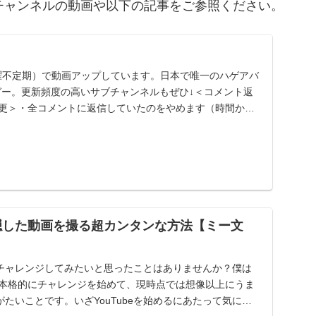
当チャンネルの動画や以下の記事をご参照ください。
（+水曜不定期）で動画アップしています。日本で唯一のハゲアバ
兼ブロガー。更新頻度の高いサブチャンネルもぜひ↓＜コメント返
変更＞・全コメントに返信していたのをやめます（時間か
で顔隠した動画を撮る超カンタンな方法【ミー文
eにチャレンジしてみたいと思ったことはありませんか？僕は
ら本格的にチャレンジを始めて、現時点では想像以上にうま
たいことです。いざYouTubeを始めるにあたって気にす