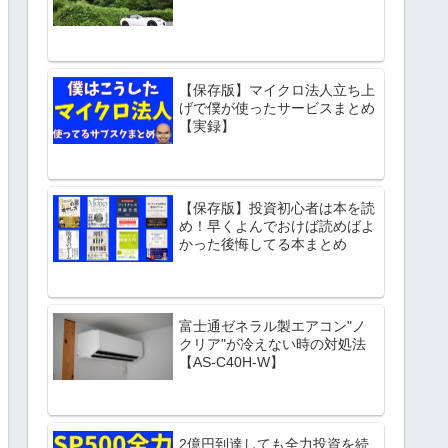
【保存版】マイクロ法人立ち上
げで僕が使ったサービスまとめ
【実録】
【保存版】投資初心者は本を読
め！早くよんでおけば読めばよ
かった後悔してる本まとめ
富士通ゼネラル製エアコン"ノ
クリア"が冷えない時の対処法
【AS-C40H-W】
2億円到達しても全力投資を続