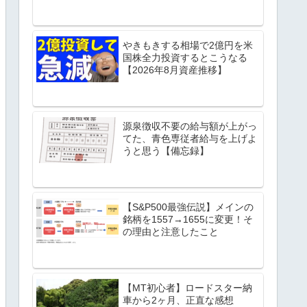
やきもきする相場で2億円を米
国株全力投資するとこうなる
【2026年8月資産推移】
源泉徴収不要の給与額が上がっ
てた、青色専従者給与を上げよ
うと思う【備忘録】
【S&P500最強伝説】メインの
銘柄を1557→1655に変更！そ
の理由と注意したこと
【MT初心者】ロードスター納
車から2ヶ月、正直な感想