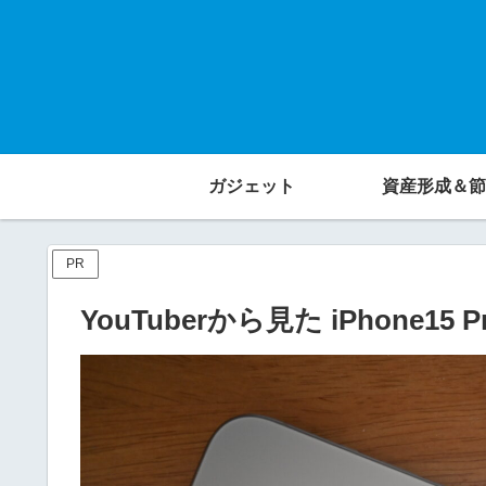
ガジェット
資産形成＆節
PR
YouTuberから見た iPhone