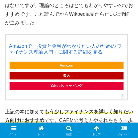
はないですが、理論のところはとてもわかりやすいのでお
すすめです。これ読んでからWikpedia見たらだいぶ理解
が進みました。
Amazonで「投資と金融がわかりたい人のための フ
ァイナンス理論入門」に関する詳細を見る
Amazon
楽天
Yahoo!ショッピング
上記の本に加えて
もう少しファイナンスを詳しく知りたい
方向けにおすすめ
です。CAPMの考え方やそれをもう一歩
発展させた3ファクターモデルのことも理解できます。ほ
メニュー
ホーム
検索
トップ
サイドバー
かにもプライシング理論やリスク管理などの基礎知識もこ