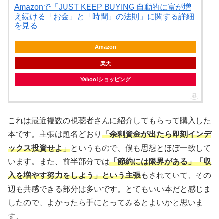
Amazonで「JUST KEEP BUYING 自動的に富が増
え続ける「お金」と「時間」の法則」に関する詳細
を見る
Amazon
楽天
Yahoo!ショッピング
これは最近複数の視聴者さんに紹介してもらって購入した
本です。主張は題名どおり
「余剰資金が出たら即刻インデ
ックス投資せよ」
というもので、僕も思想とほぼ一致して
います。また、前半部分では
「節約には限界がある」「収
入を増やす努力をしよう」という主張
もされていて、その
辺も共感できる部分は多いです。とてもいい本だと感じま
したので、よかったら手にとってみるとよいかと思いま
す。