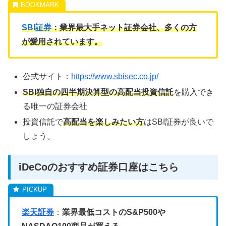
SBI証券
：業界最大手ネット証券会社、多くの方
が愛用されています。
公式サイト：
https://www.sbisec.co.jp/
SBI独自の四半期決算型の高配当投資信託
を購入でき
る唯一の証券会社
投資信託で
高配当を楽しみたい方
はSBI証券が良いで
しょう。
iDeCoのおすすめ証券口座はこちら
楽天証券
：
業界最低コストのS&P500や