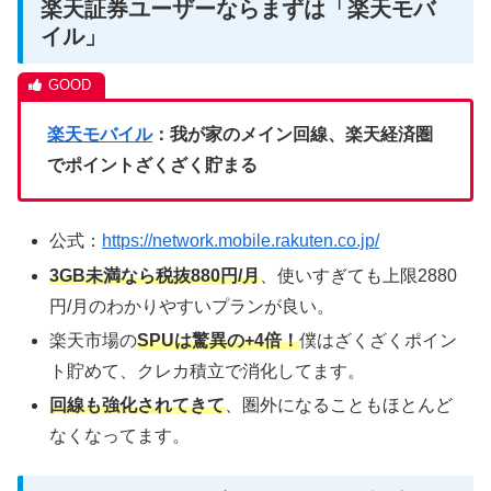
楽天証券ユーザーならまずは「楽天モバ
イル」
楽天モバイル
：我が家のメイン回線、楽天経済圏
でポイントざくざく貯まる
公式：
https://network.mobile.rakuten.co.jp/
3GB未満なら税抜880円/月
、使いすぎても上限2880
円/月のわかりやすいプランが良い。
楽天市場の
SPUは驚異の+4倍！
僕はざくざくポイン
ト貯めて、クレカ積立で消化してます。
回線も強化されてきて
、圏外になることもほとんど
なくなってます。