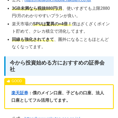
3GB未満なら税抜880円/月
、使いすぎても上限2880
円/月のわかりやすいプランが良い。
楽天市場の
SPUは驚異の+4倍！
僕はざくざくポイン
ト貯めて、クレカ積立で消化してます。
回線も強化されてきて
、圏外になることもほとんど
なくなってます。
今から投資始める方におすすめの証券会
社
楽天証券
：僕のメイン口座、子どもの口座、法人
口座としてフル活用してます。