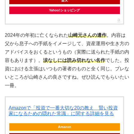
楽天
Yahoo!ショッピング
2024年の年初に亡くなられた
山崎元さんの遺作
。内容は
父から息子への手紙をイメージして、資産運用や生き方の
アドバイスをおくるというもの（実際に送られた手紙の内
容もあります）。
涙なしには読み切れない名作
でした。投
資における主張はいつもの著者のものと全く同じ。ブレな
いところが山崎さんの良さですね。ぜひ読んでもらいたい
一冊。
Amazonで「投資で一番大切な20の教え 賢い投資
家になるための隠れた常識」に関する詳細を見る
Amazon