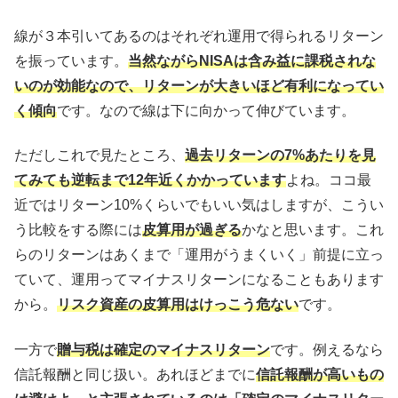
線が３本引いてあるのはそれぞれ運用で得られるリターン
を振っています。
当然ながらNISAは含み益に課税されな
いのが効能なので、リターンが大きいほど有利になってい
く傾向
です。なので線は下に向かって伸びています。
ただしこれで見たところ、
過去リターンの7%あたりを見
てみても逆転まで12年近くかかっています
よね。ココ最
近ではリターン10%くらいでもいい気はしますが、こうい
う比較をする際には
皮算用が過ぎる
かなと思います。これ
らのリターンはあくまで「運用がうまくいく」前提に立っ
ていて、運用ってマイナスリターンになることもあります
から。
リスク資産の皮算用はけっこう危ない
です。
一方で
贈与税は確定のマイナスリターン
です。例えるなら
信託報酬と同じ扱い。あれほどまでに
信託報酬が高いもの