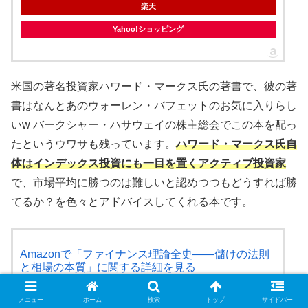
楽天
Yahoo!ショッピング
米国の著名投資家ハワード・マークス氏の著書で、彼の著
書はなんとあのウォーレン・バフェットのお気に入りらし
いw バークシャー・ハサウェイの株主総会でこの本を配っ
たというウワサも残っています。
ハワード・マークス氏自
体はインデックス投資にも一目を置くアクティブ投資家
で、市場平均に勝つのは難しいと認めつつもどうすれば勝
てるか？を色々とアドバイスしてくれる本です。
Amazonで「ファイナンス理論全史――儲けの法則
と相場の本質」に関する詳細を見る
Amazon
メニュー
ホーム
検索
トップ
サイドバー