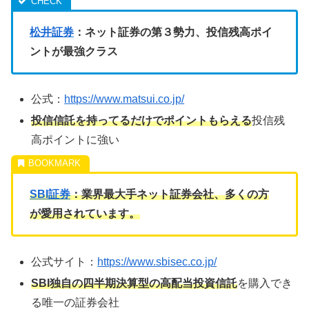
松井証券
：ネット証券の第３勢力、投信残高ポイ
ントが最強クラス
公式：
https://www.matsui.co.jp/
投信信託を持ってるだけでポイントもらえる
投信残
高ポイントに強い
SBI証券
：業界最大手ネット証券会社、多くの方
が愛用されています。
公式サイト：
https://www.sbisec.co.jp/
SBI独自の四半期決算型の高配当投資信託
を購入でき
る唯一の証券会社