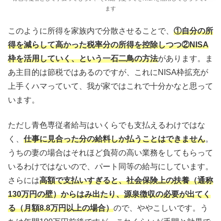
ます
このように所得を家族内で分散させることで、
①自分の所
得を減らして高かった税率分の所得を控除しつつ②NISA
枠を活用していく、という一石二鳥の方法
があります。ま
あ主目的は節税ではあるのですが、これにNISA枠拡充が
上手くハマっていて、我が家ではこれで十分かなと思って
います。
ただし青色専従者給与はいくらでも支払えるわけではな
く、
仕事に見合った分の給料しか払うことはできません
。
うちの妻の場合はそれほど負荷の高い業務をしてもらって
いるわけではないので、パート同等の給与にしています。
さらには
高額で支払いすぎると、社会保険上の扶養（通称
130万円の壁）からはみ出たり、源泉徴収の必要が出てく
る（月額8.8万円以上の場合）
ので、ややこしいです。う