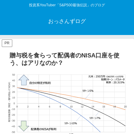
投資系YouTuber「S&P500最強伝説」のブログ
おっさんずログ
PR
贈与税を食らって配偶者のNISA口座を使
う、はアリなのか？