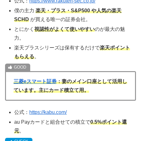
公式：
https://www.rakuten-sec.co.jp/
僕の主力
楽天・プラス・S&P500 や人気の楽天
SCHD
が買える唯一の証券会社。
とにかく
視認性がよくて使いやすい
のが最大の魅
力。
楽天プラスシリーズは保有するだけで
楽天ポイント
もらえる
。
三菱eスマート証券
：妻のメイン口座として活用し
ています。主にカード積立て用。
公式：
https://kabu.com/
au Payカードと組合せての積立で
0.5%ポイント還
元
。