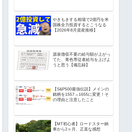
やきもきする相場で2億円を米
国株全力投資するとこうなる
【2026年8月資産推移】
源泉徴収不要の給与額が上がっ
てた、青色専従者給与を上げよ
うと思う【備忘録】
【S&P500最強伝説】メインの
銘柄を1557→1655に変更！そ
の理由と注意したこと
【MT初心者】ロードスター納
車から2ヶ月、正直な感想