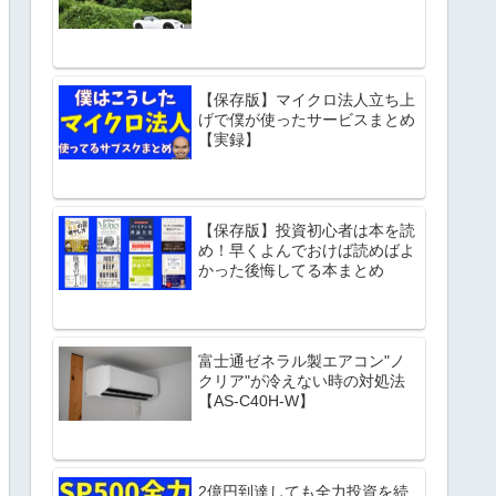
【保存版】マイクロ法人立ち上
げで僕が使ったサービスまとめ
【実録】
【保存版】投資初心者は本を読
め！早くよんでおけば読めばよ
かった後悔してる本まとめ
富士通ゼネラル製エアコン"ノ
クリア"が冷えない時の対処法
【AS-C40H-W】
2億円到達しても全力投資を続