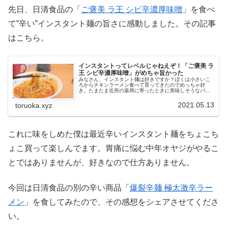
先日、日清食品の「
ご褒美 ラ王 シビ辛濃厚味噌
」を食べ
て”辛い”インスタント麺の旨さに感動しました。その記事
はこちら。
インスタントってレベルじゃねえぞ！「ご褒美 ラ
王 シビ辛濃厚味噌」がめちゃ旨かった
みなさん、インスタント麺は好きですか？ぼくは小さいこ
ろからチキンラーメン食べて育ってきたのでめっちゃ好
き。たまたま近所の薬局に寄ったときに美味しそうなパッ
ケージの袋麺を発見！値段を見ずにカゴに入れて買ってき
ました。それがこちら！その名も「ご...
2021.05.13
toruoka.xyz
これに味をしめた僕は最近辛いインスタント麺をちょこち
ょこ買って楽しんでます。胃痛に悩む中年オヤジがやるこ
とではありませんが、好きなので仕方ありません。
今回は日清食品の別の辛い商品「
爆裂辛麺 極太激辛ラー
メン
」を食してみたので、その感想をシェアさせてくださ
い。