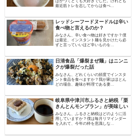
はかつてとても大好きでした。けれども
最近筋トレを志してからは食べ...
レッドシーフードヌードルは辛い
食べ物と言えるのか？
みなさん、辛い食べ物は好きですか？僕
は最近、インスタント麺を見かけたら必
ずと言っていいほど辛いものを...
日清食品「爆裂まぜ麺」はニンニ
クが爆裂だった話
みなさん、どれくらいの頻度でインスタ
ント食品を食べますか？我が家はほとん
どの場合、趣味が料理である妻...
岐阜県中津川市ふるさと納税「栗
きんとんモンブラン」が美味しい
みなさん、ふるさと納税はどのように活
用していますか？僕は毎月リマインダー
を入れて、今年の枠を意識しな...