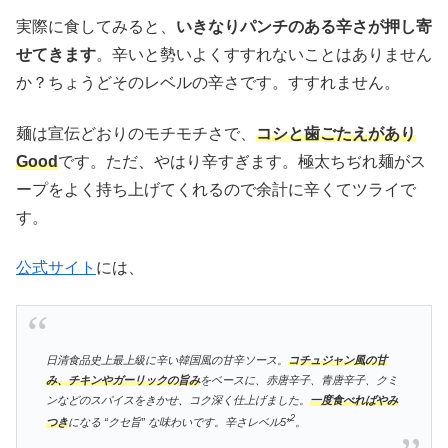
実際に食してみると、
いきなりパンチのある辛さが押し寄
せてきます
。辛いと勢いよくすすれないことはありません
か？ちょうどそのレベルの辛さです。すすれません。
麺は宣伝どおりのモチモチさで、
コシと歯ごたえがあり
Good
です。ただ、やはり辛すぎます。極太ちぢれ麺がス
ープをよく持ち上げてくれるので余計に辛くてツライで
す。
公式サイト
には、
日清食品史上最上級に辛い韓国風の甘辛ソース。
コチュジャン風の甘
み、チキンやガーリックの旨み
をベースに、赤唐辛子、青唐辛子、クミ
ンなどのスパイスをきかせ、コク深く仕上げました。
一度食べればやみ
2
つき
になる “クセ旨” な味わいです。辛さレベル5*
。