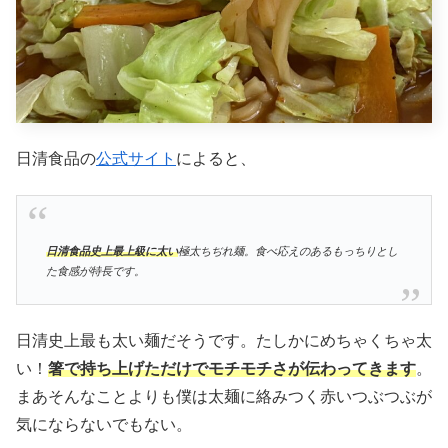
日清食品の
公式サイト
によると、
日清食品史上最上級に太い
極太ちぢれ麺。食べ応えのあるもっちりとし
た食感が特長です。
日清史上最も太い麺だそうです。たしかにめちゃくちゃ太
い！
箸で持ち上げただけでモチモチさが伝わってきます
。
まあそんなことよりも僕は太麺に絡みつく赤いつぶつぶが
気にならないでもない。