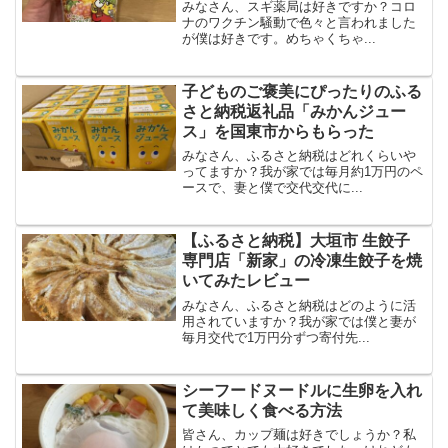
みなさん、スギ薬局は好きですか？コロ
ナのワクチン騒動で色々と言われました
が僕は好きです。めちゃくちゃ...
子どものご褒美にぴったりのふる
さと納税返礼品「みかんジュー
ス」を国東市からもらった
みなさん、ふるさと納税はどれくらいや
ってますか？我が家では毎月約1万円のペ
ースで、妻と僕で交代交代に...
【ふるさと納税】大垣市 生餃子
専門店「新家」の冷凍生餃子を焼
いてみたレビュー
みなさん、ふるさと納税はどのように活
用されていますか？我が家では僕と妻が
毎月交代で1万円分ずつ寄付先...
シーフードヌードルに生卵を入れ
て美味しく食べる方法
皆さん、カップ麺は好きでしょうか？私