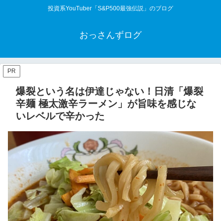
投資系YouTuber「S&P500最強伝説」のブログ
おっさんずログ
PR
爆裂という名は伊達じゃない！日清「爆裂
辛麺 極太激辛ラーメン」が旨味を感じな
いレベルで辛かった