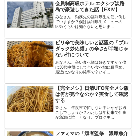
会員制高級ホテル エクシブ淡路
島で豪遊してきた話【EXIV】
みなさん、勤務先の福利厚生を使い倒し
ていますか？僕は福利厚生メニューの
90%くらいは知らないと思いま...
ピリ辛で美味しいと話題の「ブル
ダック炒め麺」の辛さが半端じゃ
ない件について
みなさん、辛い食べ物は好きですか？僕
は30代中盤にして辛い食べ物に目覚め、
最近はかなりの確率で辛いイ...
【完全メシ】日清UFO完全メシ版
は何が完全なのか？実食して確認
する
皆さん、年度末で忙しない中いかがお過
ごしでしょうか？わたしは年初来で仕事
が急激に忙しくなり、ブログ更...
ファミマの「頑者監修 濃厚魚介