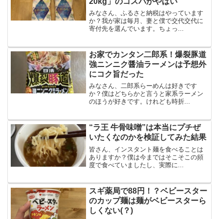
20kg」のコスパがやばい
みなさん、ふるさと納税はやっています
か？我が家は毎月、妻と僕で交代交代に
寄付先を選んでいます。ちょっ...
お家でカンタン二郎系！爆裂豚道
強ニンニク醤油ラーメンは予想外
にコク旨だった
みなさん、二郎系らーめんは好きです
か？僕はどちらかと言うと家系ラーメン
のほうが好きです。けれども時折...
“ラ王 牛骨味噌”は本当にプチぜ
いたくなのかを検証してみた結果
皆さん、インスタント麺を食べることは
ありますか？僕は今まではそこそこの頻
度で食べていましたし、実際に...
スギ薬局で88円！？ベビースター
のカップ麺は麺がベビースターら
しくない(？)