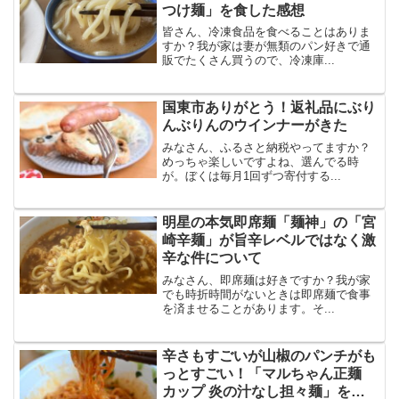
つけ麺」を食した感想
皆さん、冷凍食品を食べることはありま
すか？我が家は妻が無類のパン好きで通
販でたくさん買うので、冷凍庫...
国東市ありがとう！返礼品にぶり
んぶりんのウインナーがきた
みなさん、ふるさと納税やってますか？
めっちゃ楽しいですよね、選んでる時
が。ぼくは毎月1回ずつ寄付する...
明星の本気即席麺「麺神」の「宮
崎辛麺」が旨辛レベルではなく激
辛な件について
みなさん、即席麺は好きですか？我が家
でも時折時間がないときは即席麺で食事
を済ませることがあります。そ...
辛さもすごいが山椒のパンチがも
っとすごい！「マルちゃん正麺
カップ 炎の汁なし担々麺」を食