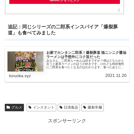
Yahoo!ショッピング
追記：同じシリーズの二郎系インスパイア「爆裂豚
道」も食べてみました
お家でカンタン二郎系！爆裂豚道 強ニンニク醤油
ラーメンは予想外にコク旨だった
みなさん、二郎系らーめんは好きですか？僕はどちらかと
言うと家系ラーメンのほうが好きです。けれども時折無性
に二郎系を食べたくなるのはわかります。食べたあとにい
つも後悔してますが、、、主にニオイ的な面で。以前に投
稿した三河の二郎系らーめんのお店...
2021.11.20
toruoka.xyz
グルメ
インスタント
日清食品
爆裂辛麺
スポンサーリンク