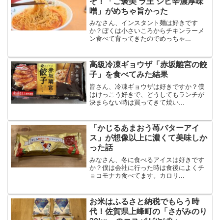
ぞ！「ご褒美 ラ王 シビ辛濃厚味
噌」がめちゃ旨かった
みなさん、インスタント麺は好きです
か？ぼくは小さいころからチキンラーメ
ン食べて育ってきたのでめっちゃ...
高級冷凍ギョウザ「赤坂離宮の餃
子」を食べてみた結果
皆さん、冷凍ギョウザは好きですか？僕
はけっこう好きで、どうしてもランチが
決まらない時は買ってきて焼い...
「かじるあまおう苺バターアイ
ス」が想像以上に濃くて美味しか
った話
みなさん、冬に食べるアイスは好きです
か？僕は会社に行った時は食後によくチ
ョコモナカ食べてます。カロリ...
お米はふるさと納税でもらう時
代！佐賀県上峰町の「さがみのり