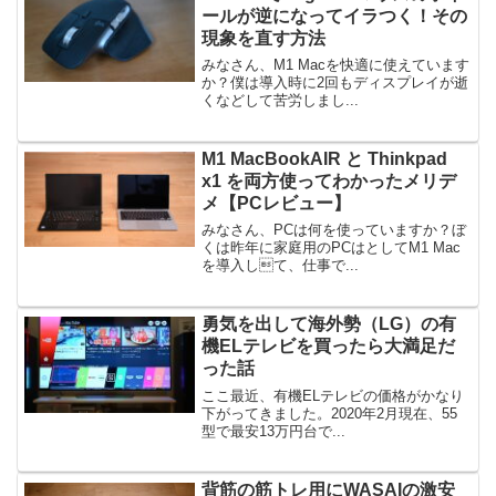
ールが逆になってイラつく！その
現象を直す方法
みなさん、M1 Macを快適に使えています
か？僕は導入時に2回もディスプレイが逝
くなどして苦労しまし...
M1 MacBookAIR と Thinkpad
x1 を両方使ってわかったメリデ
メ【PCレビュー】
みなさん、PCは何を使っていますか？ぼ
くは昨年に家庭用のPCはとしてM1 Mac
を導入して、仕事で...
勇気を出して海外勢（LG）の有
機ELテレビを買ったら大満足だ
った話
ここ最近、有機ELテレビの価格がかなり
下がってきました。2020年2月現在、55
型で最安13万円台で...
背筋の筋トレ用にWASAIの激安