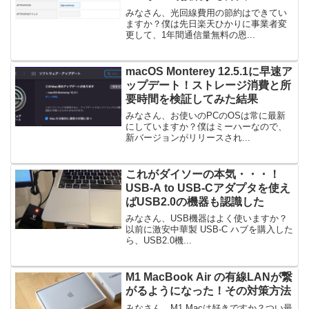
みなさん、光回線費用の節約はできてい
ますか？僕は先日楽天ひかりに事業者変
更して、1年間通信量無料の恩...
macOS Monterey 12.5.1に早速ア
ップデート！ストレージ消費と所
要時間を検証してみた結果
みなさん、お使いのPCのOSは常に最新
にしていますか？僕はミーハーなので、
新バージョンがリリースされ...
これがダイソーの本気・・・！
USB-A to USB-Cアダプタを使え
ばUSB2.0の機器も認識した
みなさん、USB機器はよく使いますか？
以前に激安中華製 USB-C ハブを購入した
ら、USB2.0機...
M1 MacBook Air の有線LANが繋
がるようになった！その対策方法
みなさん、M1 Macは好きですか？つい最