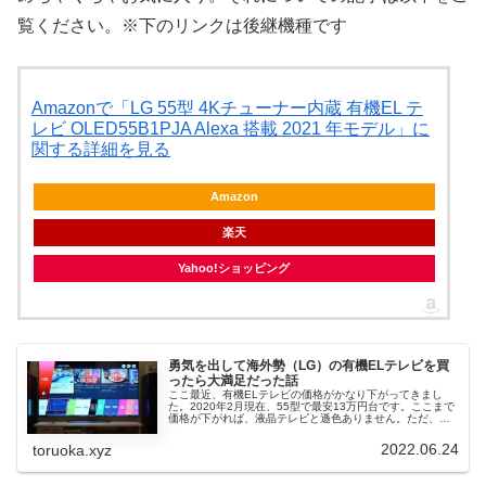
覧ください。
※下のリンクは後継機種です
Amazonで「LG 55型 4Kチューナー内蔵 有機EL テ
レビ OLED55B1PJA Alexa 搭載 2021 年モデル」に
関する詳細を見る
Amazon
楽天
Yahoo!ショッピング
勇気を出して海外勢（LG）の有機ELテレビを買
ったら大満足だった話
ここ最近、有機ELテレビの価格がかなり下がってきまし
た。2020年2月現在、55型で最安13万円台です。ここまで
価格が下がれば、液晶テレビと遜色ありません。ただ、日
本製となると＋4万円以上の相場であり、コスパがいいとは
言えないです。うちでは...
2022.06.24
toruoka.xyz