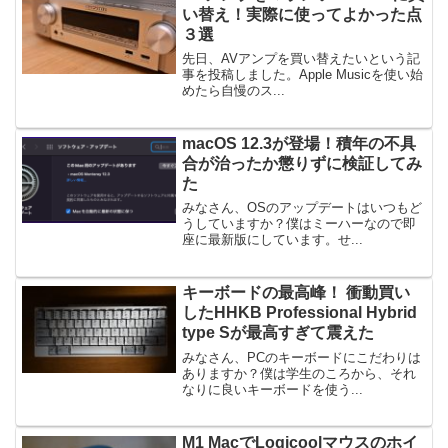
い替え！実際に使ってよかった点
３選
先日、AVアンプを買い替えたいという記
事を投稿しました。Apple Musicを使い始
めたら自慢のス...
macOS 12.3が登場！積年の不具
合が治ったか懲りずに検証してみ
た
みなさん、OSのアップデートはいつもど
うしていますか？僕はミーハーなので即
座に最新版にしています。せ...
キーボードの最高峰！ 衝動買い
したHHKB Professional Hybrid
type Sが最高すぎて震えた
みなさん、PCのキーボードにこだわりは
ありますか？僕は学生のころから、それ
なりに良いキーボードを使う...
M1 MacでLogicoolマウスのホイ