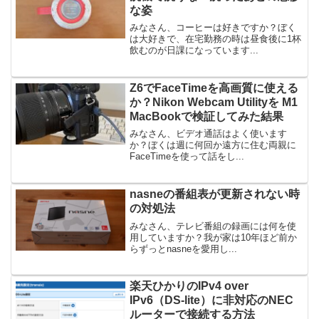
な姿
みなさん、コーヒーは好きですか？ぼく
は大好きで、在宅勤務の時は昼食後に1杯
飲むのが日課になっています...
Z6でFaceTimeを高画質に使える
か？Nikon Webcam Utilityを M1
MacBookで検証してみた結果
みなさん、ビデオ通話はよく使います
か？ぼくは週に何回か遠方に住む両親に
FaceTimeを使って話をし...
nasneの番組表が更新されない時
の対処法
みなさん、テレビ番組の録画には何を使
用していますか？我が家は10年ほど前か
らずっとnasneを愛用し...
楽天ひかりのIPv4 over
IPv6（DS-lite）に非対応のNEC
ルーターで接続する方法