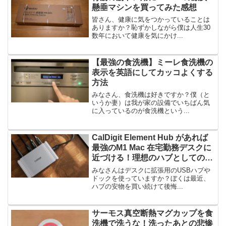
懸垂マシンを買ってみた感想
皆さん、健康に気をつかっていることは
ありますか？恥ずかしながら僕は人生30
数年において健康を気にかけ...
【最強の食洗機】ミーレ食洗機の
表示を英語にしてカッコよくする
方法
みなさん、食洗機は好きですか？僕（と
いうか妻）は我が家の設備でいちばん気
に入っているのが食洗機という...
CalDigit Element Hub があれば
最強のM1 Mac 在宅勤務デスクに
近づける！理想のハブとしての３
つのポイント
みなさんはデスクに拡張用のUSBハブや
ドックを使っていますか？ぼくは最近、
ハブの安物を買い続けて後悔...
サーモス真空断熱マグカップを食
洗機で洗うな！洗ったあとの悲惨