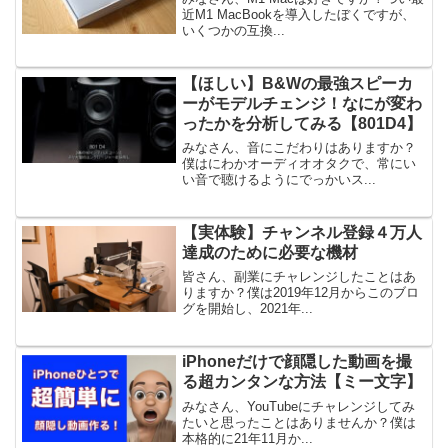
近M1 MacBookを導入したぼくですが、
いくつかの互換...
【ほしい】B&Wの最強スピーカ
ーがモデルチェンジ！なにが変わ
ったかを分析してみる【801D4】
みなさん、音にこだわりはありますか？
僕はにわかオーディオオタクで、常にい
い音で聴けるようにでっかいス...
【実体験】チャンネル登録４万人
達成のために必要な機材
皆さん、副業にチャレンジしたことはあ
りますか？僕は2019年12月からこのブロ
グを開始し、2021年...
iPhoneだけで顔隠した動画を撮
る超カンタンな方法【ミー文字】
みなさん、YouTubeにチャレンジしてみ
たいと思ったことはありませんか？僕は
本格的に21年11月か...