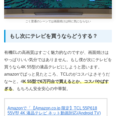
ごく普通のシーンでは画面焼けは特に気にならない
もし次にテレビを買うならどうする？
有機ELの高画質はすごく魅力的なのですが、画面焼けは
やっぱりいい気分ではありません。もし僕が次にテレビを
買うなら4K 55型の液晶テレビにしようと思います。
amazonでぱっと見たところ、TCLのがコスパよさそうだ
な〜と。4
K 55型で6万円台で買えるとか、コスパやばす
ぎる
。もちろん安全安心の中華製。
Amazonで「【Amazon.co.jp 限定】TCL 55P618
55V型 4K 液晶テレビ ネット動画対応(Android TV)