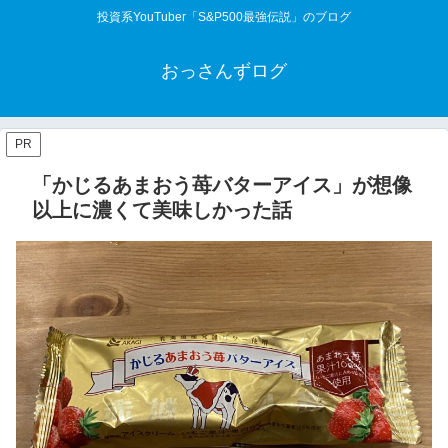
投資系YouTuber「S&P500最強伝説」のブログ
おっさんずログ
PR
「かじるあまおう苺バターアイス」が想像
以上に濃くて美味しかった話