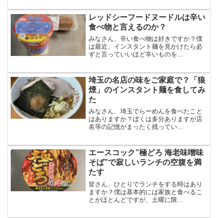
レッドシーフードヌードルは辛い
食べ物と言えるのか？
みなさん、辛い食べ物は好きですか？僕
は最近、インスタント麺を見かけたら必
ずと言っていいほど辛いものを...
埼玉の名店の味をご家庭で？「狼
煙」のインスタント麺を食してみ
た
みなさん、埼玉でらーめんを食べたこと
はありますか？ぼくは多分ありますが店
名等の記憶がまったく残ってい...
エースコック”極どろ 海老味噌味
そば”で寂しいランチの空腹を満
たす
皆さん、ひとりでランチをする時はあり
ますか？僕は基本的には家族と食べるこ
とがほとんどですが、土曜に限...