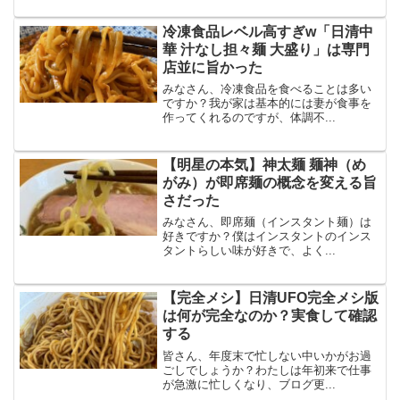
冷凍食品レベル高すぎw「日清中
華 汁なし担々麺 大盛り」は専門
店並に旨かった
みなさん、冷凍食品を食べることは多い
ですか？我が家は基本的には妻が食事を
作ってくれるのですが、体調不...
【明星の本気】神太麺 麺神（め
がみ）が即席麺の概念を変える旨
さだった
みなさん、即席麺（インスタント麺）は
好きですか？僕はインスタントのインス
タントらしい味が好きで、よく...
【完全メシ】日清UFO完全メシ版
は何が完全なのか？実食して確認
する
皆さん、年度末で忙しない中いかがお過
ごしでしょうか？わたしは年初来で仕事
が急激に忙しくなり、ブログ更...