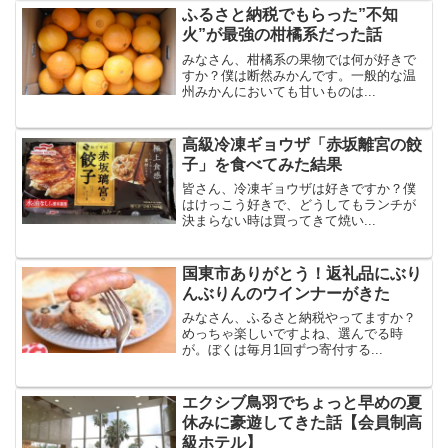
ふるさと納税でもらった”不知
火”が最強の柑橘系だった話
みなさん、柑橘系の果物では何が好きで
すか？僕は断然みかんです。一般的な温
州みかんにおいても甘いものは...
高級冷凍ギョウザ「赤坂離宮の餃
子」を食べてみた結果
皆さん、冷凍ギョウザは好きですか？僕
はけっこう好きで、どうしてもランチが
決まらない時は買ってきて焼い...
国東市ありがとう！返礼品にぶり
んぶりんのウインナーがきた
みなさん、ふるさと納税やってますか？
めっちゃ楽しいですよね、選んでる時
が。ぼくは毎月1回ずつ寄付する...
エクシブ鳥羽でちょっと早めの夏
休みに豪遊してきた話【会員制高
級ホテル】