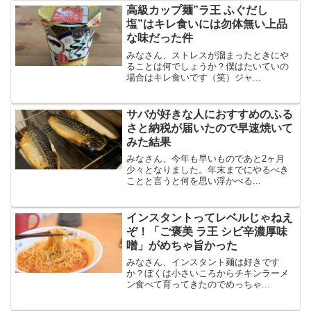
高級カップ麺”ラ王 ふぐだし
塩”はキレ食いには勿体無い上品
な味だった件
みなさん、ストレスが溜まったときにや
ることは何でしょうか？僕はたいていの
場合はキレ食いです（笑）ジャ...
サバが好きな人におすすめのふる
さと納税が届いたので早速焼いて
みた結果
みなさん、今年も早いものであと2ヶ月
少々となりました。年末までにやるべき
ことと言うと何を思い浮かべる...
インスタントってレベルじゃねえ
ぞ！「ご褒美 ラ王 シビ辛濃厚味
噌」がめちゃ旨かった
みなさん、インスタント麺は好きです
か？ぼくは小さいころからチキンラーメ
ン食べて育ってきたのでめっちゃ...