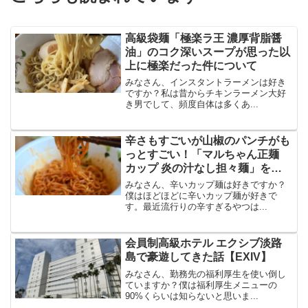
高級袋麺「極楽ラ王 濃厚背脂醤
油」のコク深いスープが思った以
上に極楽だった件について
みなさん、インスタントラーメンは好き
ですか？私は昔からチキンラーメン大好
き男でして、頻度自体は多くあ...
辛さもすごいが山椒のパンチがも
っとすごい！「マルちゃん正麺
カップ 炎の汁なし担々麺」を食
べてヒーヒーした
みなさん、辛いカップ麺は好きですか？
僕はほどほどに辛いカップ麺が好きで
す。最近流行りの辛すぎるやつは...
会員制高級ホテル エクシブ淡路
島で豪遊してきた話【EXIV】
みなさん、勤務先の福利厚生を使い倒し
ていますか？僕は福利厚生メニューの
90%くらいは知らないと思いま...