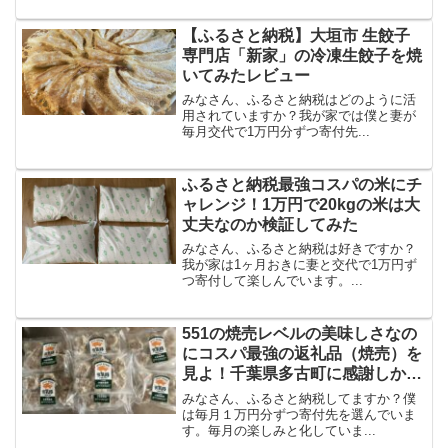
【ふるさと納税】大垣市 生餃子
専門店「新家」の冷凍生餃子を焼
いてみたレビュー
みなさん、ふるさと納税はどのように活
用されていますか？我が家では僕と妻が
毎月交代で1万円分ずつ寄付先...
ふるさと納税最強コスパの米にチ
ャレンジ！1万円で20kgの米は大
丈夫なのか検証してみた
みなさん、ふるさと納税は好きですか？
我が家は1ヶ月おきに妻と交代で1万円ず
つ寄付して楽しんでいます。...
551の焼売レベルの美味しさなの
にコスパ最強の返礼品（焼売）を
見よ！千葉県多古町に感謝しかな
い
みなさん、ふるさと納税してますか？僕
は毎月１万円分ずつ寄付先を選んでいま
す。毎月の楽しみと化していま...