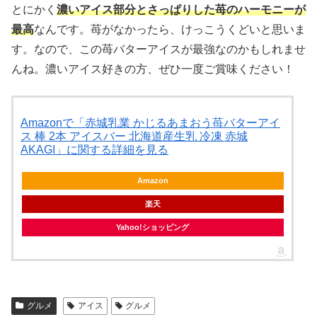
とにかく
濃いアイス部分とさっぱりした苺のハーモニーが
最高
なんです。苺がなかったら、けっこうくどいと思いま
す。なので、この苺バターアイスが最強なのかもしれませ
んね。濃いアイス好きの方、ぜひ一度ご賞味ください！
Amazonで「赤城乳業 かじるあまおう苺バターアイ
ス 棒 2本 アイスバー 北海道産生乳 冷凍 赤城
AKAGI」に関する詳細を見る
Amazon
楽天
Yahoo!ショッピング
グルメ
アイス
グルメ