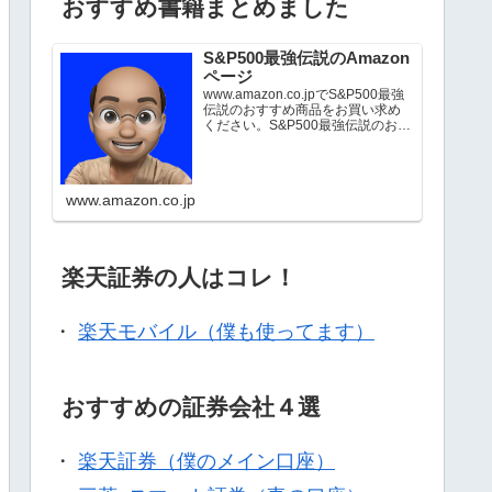
おすすめ書籍まとめました
S&P500最強伝説のAmazon
ページ
www.amazon.co.jpでS&P500最強
伝説のおすすめ商品をお買い求め
ください。S&P500最強伝説のお気
に入り商品について詳しくはこち
ら。
www.amazon.co.jp
楽天証券の人はコレ！
・
楽天モバイル（僕も使ってます）
おすすめの証券会社４選
・
楽天証券（僕のメイン口座）