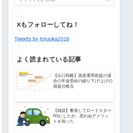
Xもフォローしてね！
Tweets by toruoka2016
よく読まれている記事
【出口戦略】資産運用前提の場
合の年金受給の繰り下げ/上げの
損益分岐点
【雑談】奮発してロードスター
RSにしたが、思わぬデメリッ
トを知った