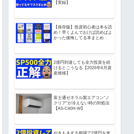
【実録】
【保存版】投資初心者は本を読
め！早くよんでおけば読めばよ
かった後悔してる本まとめ
2億円到達しても全力投資を続
けるとこうなる【2026年6月資
産推移】
富士通ゼネラル製エアコン"ノ
クリア"が冷えない時の対処法
【AS-C40H-W】
やきもきする相場で2億円を米