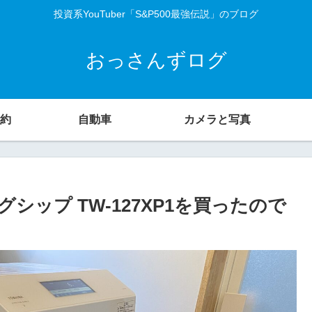
投資系YouTuber「S&P500最強伝説」のブログ
おっさんずログ
約
自動車
カメラと写真
ップ TW-127XP1を買ったので