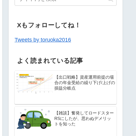
Xもフォローしてね！
Tweets by toruoka2016
よく読まれている記事
【出口戦略】資産運用前提の場
合の年金受給の繰り下げ/上げの
損益分岐点
【雑談】奮発してロードスター
RSにしたが、思わぬデメリッ
トを知った