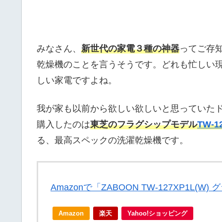
みなさん、
新世代の家電３種の神器
ってご存
乾燥機のことを言うそうです。どれも忙しい
しい家電ですよね。
我が家も以前から欲しい欲しいと思っていた
購入したのは
東芝のフラグシップモデル
TW-1
る、最高スペックの洗濯乾燥機です。
Amazonで「ZABOON TW-127XP1L
Amazon
楽天
Yahoo!ショッピング