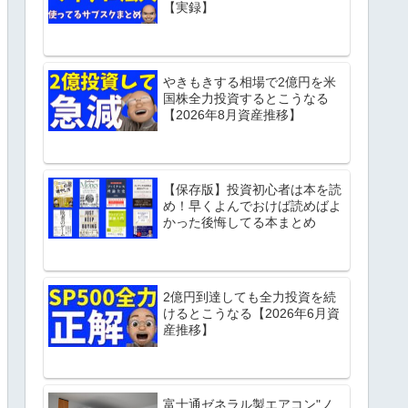
【実録】
やきもきする相場で2億円を米
国株全力投資するとこうなる
【2026年8月資産推移】
【保存版】投資初心者は本を読
め！早くよんでおけば読めばよ
かった後悔してる本まとめ
2億円到達しても全力投資を続
けるとこうなる【2026年6月資
産推移】
富士通ゼネラル製エアコン"ノ