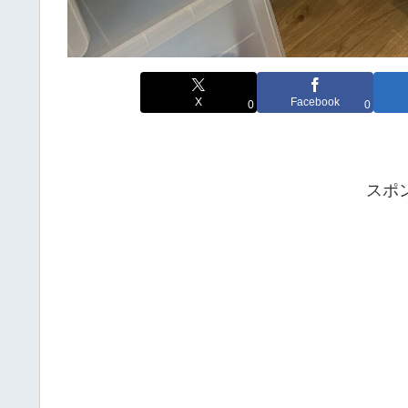
X
Facebook
0
0
スポ