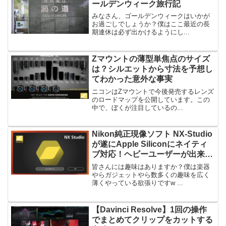
ールデンウィーク旅行記
みなさん、ゴールデンウィークはいかが
お過ごしでしょうか？僕はここ最近の長
期連休は必ず出かけるようにし...
Zマウントの薄型単焦点のサイズ
は？シルエットから寸法を予想し
てわかった意外な事実
ニコンはZマウントで今後発売するレンズ
のロードマップを公開しています。この
中で、ぼくが注目しているの...
Nikon純正現像ソフト NX-Studio
が遂にApple Siliconにネイティ
ブ対応！ヘビーユーザーが出来栄
えをレビューする
皆さんには趣味はありますか？僕は楽器
やらガジェットやら数多くの趣味を広く
薄くやっている欲張りですw ...
【Davinci Resolve】1回の操作
でまとめてクリップをカットする