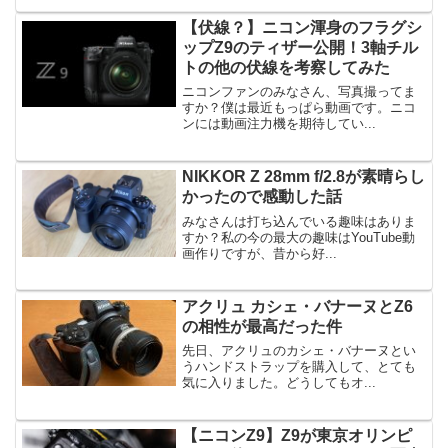
【伏線？】ニコン渾身のフラグシ
ップZ9のティザー公開！3軸チル
トの他の伏線を考察してみた
ニコンファンのみなさん、写真撮ってま
すか？僕は最近もっぱら動画です。ニコ
ンには動画注力機を期待してい...
NIKKOR Z 28mm f/2.8が素晴らし
かったので感動した話
みなさんは打ち込んでいる趣味はありま
すか？私の今の最大の趣味はYouTube動
画作りですが、昔から好...
アクリュ カシェ・バナーヌとZ6
の相性が最高だった件
先日、アクリュのカシェ・バナーヌとい
うハンドストラップを購入して、とても
気に入りました。どうしてもオ...
【ニコンZ9】Z9が東京オリンピ