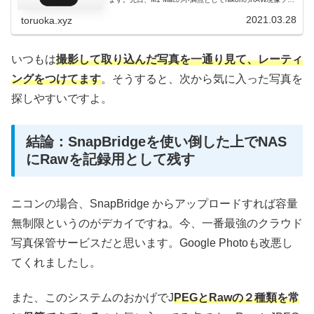
ト：NX-i が満足に動作しないことを記事にしました。非常
にもっさり...
2021.03.28
toruoka.xyz
いつもは
撮影して取り込んだ写真を一通り見て、レーティ
ングをつけてます
。そうすると、次から気に入った写真を
探しやすいですよ。
結論：SnapBridgeを使い倒した上でNAS
にRawを記録用として残す
ニコンの場合、SnapBridge からアップロードすれば容量
無制限というのがデカイですね。今、一番最強のクラウド
写真保管サービスだと思います。Google Photoも改悪し
てくれましたし。
また、このシステムのおかげでJ
PEGとRawの２種類を常