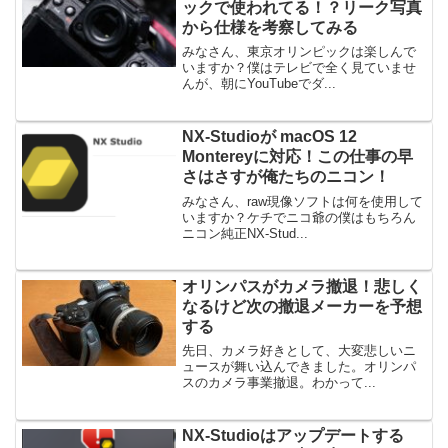
ックで使われてる！？リーク写真
から仕様を考察してみる
みなさん、東京オリンピックは楽しんで
いますか？僕はテレビで全く見ていませ
んが、朝にYouTubeでダ...
NX-Studioが macOS 12
Montereyに対応！この仕事の早
さはさすが俺たちのニコン！
みなさん、raw現像ソフトは何を使用して
いますか？ケチでニコ爺の僕はもちろん
ニコン純正NX-Stud...
オリンパスがカメラ撤退！悲しく
なるけど次の撤退メーカーを予想
する
先日、カメラ好きとして、大変悲しいニ
ュースが舞い込んできました。オリンパ
スのカメラ事業撤退。わかって...
NX-Studioはアップデートする