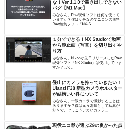
な！Ver 1.1.0で書き出しできない
バグ【M1 Mac】
みなさん、Raw現像ソフトは何を使って
いますか？僕はケチなのでニコンの無料
Raw編集ソフト「NX-S...
１分でできる！NX Studioで動画
から静止画（写真）を切り出すや
り方
みなさん、Nikonが先日リリースしたRaw
現像ソフト「NX Studio」は使用していま
すか？ぼく...
登山にカメラを持っていきたい！
Ulanzi F38 新型カメラホルスター
が結構いい件について
みなさん、一眼カメラで撮影することは
ありますか？僕は元々趣味として写真が
好きで、けっこうデカいカメラ...
現役ニコ爺が選ぶZ9の良かった点