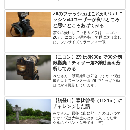
Z6のフラッシュはこれがいい！ニ
ッシンi40ユーザーが良いところ
と悪いところあげてみる
ぼくの愛用しているカメラは「ニコン
Z6」。ニコンが満を持して世に送り出し
た、フルサイズミラーレス一眼...
【ニコン】Z9 は8K30p で30分制
限撤廃！ティザー第2弾動画を分
析してみる
みなさん、動画撮影は好きですか？僕は
最近はミラーレス一眼 Z6 でもっぱら動
画ばかり撮影しています。...
【初登山】寧比曽岳（1121m）に
チャレンジした話
みなさん、最後に山に登ったのはいつで
すか？僕は大学生のときに入ってたサー
クルのイベント以来です（笑）...