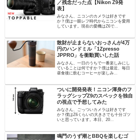
／残念だった点【Nikon Z9発
表】
みなさん、ニコンのカメラは好きです
か？僕は一眼レフ時代からニコンを愛用
しています。現在の愛機はZ6で...
散財が止まらないおっさんが4万
円のハンドミル「1Zpresso
JPPRO」を衝動買いした話
みなさん、一日のうちで一番楽しみにし
ていることは何ですか？僕は最近、毎日
昼食後に飲むコーヒーが楽しみ...
ついに開発発表！ニコン渾身のフ
ラッグシップZ9のスペックを独自
の視点で予想してみた
みなさん、ごっついカメラは好きです
か？僕はZ6くらいの大きさでも十分ゴツ
いと思っています。本日、20...
鳴門のうず潮とBBQを楽しむゴ