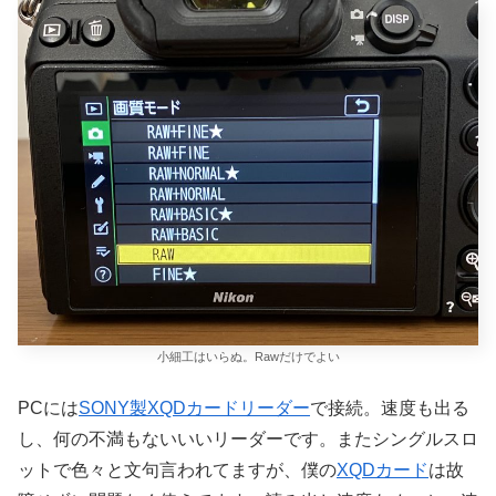
小細工はいらぬ。Rawだけでよい
PCには
SONY製XQDカードリーダー
で接続。速度も出る
し、何の不満もないいいリーダーです。またシングルスロ
ットで色々と文句言われてますが、僕の
XQDカード
は故