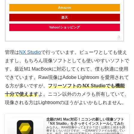
Amazon
楽天
Yahoo!ショッピング
管理は
NX Studio
で行っています。ビューワとしても使え
ますし、もちろん現像ソフトとしても使いやすいソフトで
す。最近M1 MacBookに対応してくれて、僕も快適に使用
できています。Raw現像はAdobe Lightroom を愛用されて
る方が多いですが、
フリーソフトの NX Studioでも機能
十分で使えます
よ。ニコン以外のカメラも所有していて、
現像される方はLightroomのほうがよいかもしれません。
念願のM1 Mac対応！ニコンの新しい現像ソフト
「NX Studio」をさっそくインストールしてみた
みなさん、RAW現像やってますか？ぼくは露出と傾きを調
整するくらいだけですが、一応RAWでファイルを残してい
ます。先日、M1 Macの不満点としてNikonのRAW現像ソフ