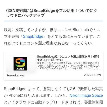
①SNS投稿にはSnapBridgeをフル活用！ついでにク
ラウドにバックアップ
以前に投稿していますが、僕はニコンのBluetoothでのス
マホ連携「
SnapBridge
」をとても気に入っています。こ
れだけでもニコンを選ぶ理由があるなーってくらい。
SnapBridgeだけでニコンを選ぶ価値あり！便利
すぎるので語りたい
ぼくのメインカメラはニコンZ6。フルサイズなのに小さく
て軽く、大変気に入ってます。そのZ6の中でも一番気に入
ってるのがSnapBridgeです。これを目的にニコンにしたと
言っても過言ではありません。実際、こいつが便利すぎ
て、もう手放せません...
2022.05.29
toruoka.xyz
SnapBridgeによって、意識しなくてもZ６で撮影した写真
がiPhoneに取り込まれます。しかも、
Nikon Image Space
というクラウドに自動アップロードさせれば、容量無制限